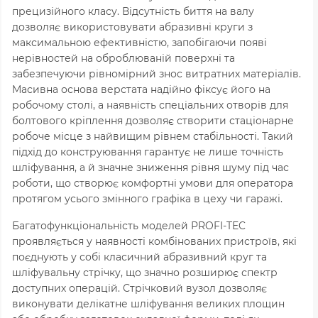
прецизійного класу. Відсутність биття на валу
дозволяє використовувати абразивні круги з
максимальною ефективністю, запобігаючи появі
нерівностей на оброблюваній поверхні та
забезпечуючи рівномірний знос витратних матеріалів.
Масивна основа верстата надійно фіксує його на
робочому столі, а наявність спеціальних отворів для
болтового кріплення дозволяє створити стаціонарне
робоче місце з найвищим рівнем стабільності. Такий
підхід до конструювання гарантує не лише точність
шліфування, а й значне зниження рівня шуму під час
роботи, що створює комфортні умови для оператора
протягом усього змінного графіка в цеху чи гаражі.
Багатофункціональність моделей PROFI-TEC
проявляється у наявності комбінованих пристроїв, які
поєднують у собі класичний абразивний круг та
шліфувальну стрічку, що значно розширює спектр
доступних операцій. Стрічковий вузол дозволяє
виконувати делікатне шліфування великих площин