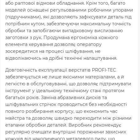
або раптової відмови обладнання. Крім того, багато
моделей оснащені регульованими робочими упорами
(підручниками), які дозволяють зафіксувати деталь під
потрібним кутом, забезпечуючи максимальну точність
обробки та запобігаючи випадковому вислизанню
заготовки з рук. Продумана ергономіка кожного
елемента керування дозволяє оператору
зосередитися на процесі шліфування, не
відволікаючись на дрібні технічні налаштування.
Довговічність експлуатації верстатів PROFI-TEC
забезпечується не лише якісними матеріалами, а й
легкістю в обслуговуванні, що дозволяє підтримувати
інструмент у ідеальному технічному стані протягом
багатьох років. Заміна абразивних дисків та
шліфувальних стрічок проводиться без необхідності
повного розбирання корпусу, що економить час
майстра та дозволяє швидко переходити між різними
етапами обробки деталей. Виробник рекомендує
регулярно очищати внутрішні порожнини захисних
кожухів від накопиченого металевого пилу, що