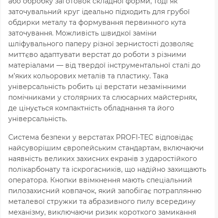
або обробку заготовок складної форми, тоді як
заточувальний круг ідеально підходить для грубої
обдирки металу та формування первинного кута
заточування. Можливість швидкої заміни
шліфувального паперу різної зернистості дозволяє
миттєво адаптувати верстат до роботи з різними
матеріалами — від твердої інструментальної сталі до
м’яких кольорових металів та пластику. Така
універсальність робить ці верстати незамінними
помічниками у столярних та слюсарних майстернях,
де цінується компактність обладнання та його
універсальність.
Система безпеки у верстатах PROFI-TEC відповідає
найсуворішим європейським стандартам, включаючи
наявність великих захисних екранів з ударостійкого
полікарбонату та іскрогасників, що надійно захищають
оператора. Кнопки ввімкнення мають спеціальний
пилозахисний ковпачок, який запобігає потраплянню
металевої стружки та абразивного пилу всередину
механізму, виключаючи ризик короткого замикання