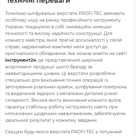
технічні переваги
Точильно-шліфувальні верстати PROFI-TEC займають
особливу нішу на ринку професійного інструменту
України, поєднуючи в собі інноваційні німецькі
технології та високу надійність конструкції. Для
кожного майстра, який прагне досконалості у своїй
справі, надзвичайно важливо мати доступ до
оригінального обладнання, яке можна знайти на сайті
інструмент24
, де представлений широкий
асортимент продукції цього бренду за
найвигіднішими цінами. Ці верстати розроблені
спеціально для виконання точних операцій із
заточування різальних крайок, шліфування поверхонь
та видалення задирок з металевих деталей різної
складності. Висока якість виконання кожного вузла
гарантує стабільну роботу інструменту навіть при
інтенсивних щоденних навантаженнях, забезпечуючи
ідеальний результат у кожному завданні.
Серцем будь-якого верстата PROFI-TEC є потужний