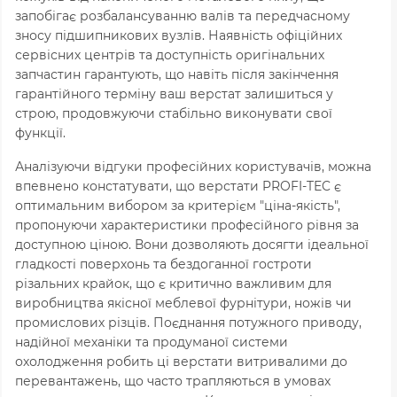
запобігає розбалансуванню валів та передчасному
зносу підшипникових вузлів. Наявність офіційних
сервісних центрів та доступність оригінальних
запчастин гарантують, що навіть після закінчення
гарантійного терміну ваш верстат залишиться у
строю, продовжуючи стабільно виконувати свої
функції.
Аналізуючи відгуки професійних користувачів, можна
впевнено констатувати, що верстати PROFI-TEC є
оптимальним вибором за критерієм "ціна-якість",
пропонуючи характеристики професійного рівня за
доступною ціною. Вони дозволяють досягти ідеальної
гладкості поверхонь та бездоганної гостроти
різальних крайок, що є критично важливим для
виробництва якісної меблевої фурнітури, ножів чи
промислових різців. Поєднання потужного приводу,
надійної механіки та продуманої системи
охолодження робить ці верстати витривалими до
перевантажень, що часто трапляються в умовах