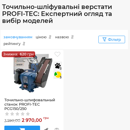
Точильно-шліфувальні верстати
PROFI-TEC: Експертний огляд та
вибір моделей
замовчуванням
ціною
назвою
Фільтр
рейтингу
Знижка:
620
грн
3
3
Точильно-шлифовальный
станок PROFI-TEC
PCG150/250
Артикул:
58_32899
грн
2 970,00
3 590,00