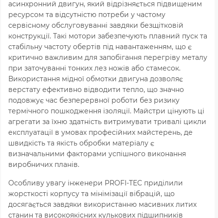
асинхронний двигун, який відрізняється підвищеним
ресурсом та відсутністю потреби у частому
сервісному обслуговуванні завдяки безщітковій
конструкції. Такі мотори забезпечують плавний пуск та
стабільну частоту обертів під навантаженням, що є
критично важливим для запобігання перегріву металу
при заточуванні тонких лез ножів або стамесок.
Використання мідної обмотки двигуна дозволяє
верстату ефективно відводити тепло, що значно
подовжує час безперервної роботи без ризику
термічного пошкодження ізоляції. Майстри цінують ці
агрегати за їхню здатність витримувати тривалі цикли
експлуатації в умовах професійних майстерень, де
швидкість та якість обробки матеріалу є
визначальними факторами успішного виконання
виробничих планів.
Особливу увагу інженери PROFI-TEC приділили
жорсткості корпусу та мінімізації вібрацій, що
досягається завдяки використанню масивних литих
станин та високоякісних кулькових підшипників