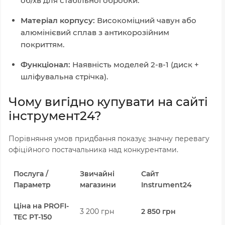
об/хв для стабільної обробки.
Матеріал корпусу:
Високоміцний чавун або
алюмінієвий сплав з антикорозійним
покриттям.
Функціонал:
Наявність моделей 2-в-1 (диск +
шліфувальна стрічка).
Чому вигідно купувати на сайті
інструмент24?
Порівняння умов придбання показує значну перевагу
офіційного постачальника над конкурентами.
Послуга /
Звичайні
Сайт
Параметр
магазини
Instrument24
Ціна на PROFI-
3 200 грн
2 850 грн
TEC PT-150