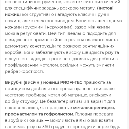
основні типи інструментів, кожен з яких призначений
для специфічних завдань розкрою металу.
Листові
ножиці
конструктивно нагадують класичні ручні
ножиці, але з електроприводом. Вони оснащені двома
ножами (рухомим і нерухомим), зазор між якими
можна регулювати. Цей тип ідеально підходить для
швидкісного прямолінійного різання плаского листа,
демонтажу конструкцій та розкрою вентиляційних
коробів. Вони забезпечують високу швидкість різу та
відсутність відходів, проте не підходять для роботи з
профільованим металом, оскільки можуть зминати
ребра жорсткості.
Вирубні (висічні) ножиці PROFI-TEC
працюють за
принципом довбального преса: пуансон з високою
частотою пробиває метал об матрицю, висікаючи
дрібну стружку. Це безальтернативний варіант для
покрівельників, які працюють з
металочерепицею,
профнастилом та гофролистом
. Головна перевага
вирубних ножиць — можливість вільно змінювати
напрямок різу на 360 градусів і проходити через будь-