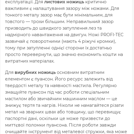
експлуатації. Для
листових ножиць
критично
важливим є налаштування зазору між ножами. Для
тонкого металу зазор має бути мінімальним, для
товстого — трохи більшим. Неправильний зазор
призводить до швидкого затуплення лез та
надмірного навантаження на двигун. Ножі PROFI-TEC
зазвичай є поворотними (мають 4 ріжучі кромки),
тому при затупленні однієї сторони їх достатньо
просто перевернути, що значно економить кошти на
витратних матеріалах.
Для
вирубних ножиць
основним витратним
елементом є пуансон. Його ресурс залежить від
твердості металу та наявності мастила. Регулярно
змащуйте пуансон під час роботи спеціальним
мастилом або звичайним машинним маслом — це
знижує тертя та нагрів. Ніколи не намагайтеся різати
метал на зварних швах або товщину, що перевищує
паспортні дані, оскільки це може призвести до
миттєвої поломки пуансона. Після роботи завжди
очищайте інструмент від металевої стружки, яка може