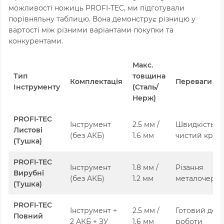
можливості ножиць PROFI-TEC, ми підготували
порівняльну таблицю. Вона демонструє різницю у
вартості між різними варіантами покупки та
конкурентами.
Макс.
Тип
товщина
Комплектація
Переваги
Інструменту
(Сталь/
Нерж)
PROFI-TEC
Інструмент
2.5 мм /
Швидкість,
Листові
(без АКБ)
1.6 мм
чистий край
(Тушка)
PROFI-TEC
Інструмент
1.8 мм /
Різання
Вирубні
(без АКБ)
1.2 мм
металочереп
(Тушка)
PROFI-TEC
Інструмент +
2.5 мм /
Готовий до
Повний
2 АКБ + ЗУ
1.6 мм
роботи