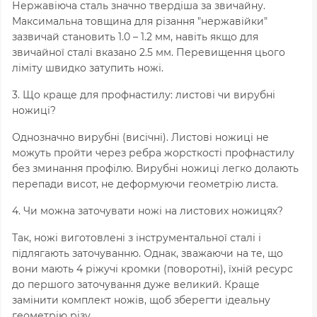
Нержавіюча сталь значно твердіша за звичайну.
Максимальна товщина для різання "нержавійки"
зазвичай становить 1.0 – 1.2 мм, навіть якщо для
звичайної сталі вказано 2.5 мм. Перевищення цього
ліміту швидко затупить ножі.
3. Що краще для профнастилу: листові чи вирубні
ножиці?
Однозначно вирубні (висічні). Листові ножиці не
можуть пройти через ребра жорсткості профнастилу
без зминання профілю. Вирубні ножиці легко долають
перепади висот, не деформуючи геометрію листа.
4. Чи можна заточувати ножі на листових ножицях?
Так, ножі виготовлені з інструментальної сталі і
підлягають заточуванню. Однак, зважаючи на те, що
вони мають 4 ріжучі кромки (поворотні), їхній ресурс
до першого заточування дуже великий. Краще
замінити комплект ножів, щоб зберегти ідеальну
геометрію різу.