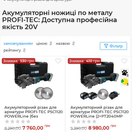
Акумуляторні ножиці по металу
PROFI-TEC: Доступна професійна
якість 20V
замовчуванням
ціною
назвою
Фільтр
рейтингу
Знижка:
530
грн
Знижка:
410
грн
3
3
Акумуляторний різак для
Акумуляторний різак для
арматури PROFI-TEC PSC1120
арматури PROFI-TEC PSC1120
POWERLine (без
POWERLine (2×PT2040MP
акумулятора та зарядного
(4.0Аг), зарядний пристрій)
пристрою)
Артикул:
58_29775
грн
грн
7 760,00
8 980,00
8 290,00
9 390,00
Артикул:
58_36002