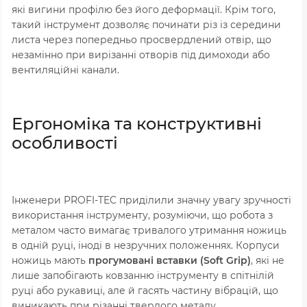
які вигини профілю без його деформації. Крім того,
такий інструмент дозволяє починати різ із середини
листа через попередньо просвердлений отвір, що
незамінно при вирізанні отворів під димоходи або
вентиляційні канали.
Ергономіка та конструктивні
особливості
Інженери PROFI-TEC приділили значну увагу зручності
використання інструменту, розуміючи, що робота з
металом часто вимагає тривалого утримання ножиць
в одній руці, іноді в незручних положеннях. Корпуси
ножиць мають
прогумовані вставки (Soft Grip)
, які не
лише запобігають ковзанню інструменту в спітнілій
руці або рукавиці, але й гасять частину вібрацій, що
виникають при різанні твердого металу.