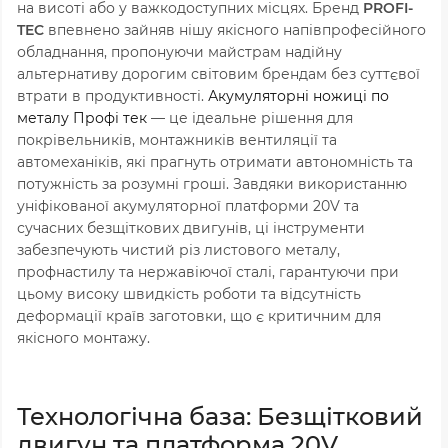
на висоті або у важкодоступних місцях. Бренд
PROFI-
TEC
впевнено зайняв нішу якісного напівпрофесійного
обладнання, пропонуючи майстрам надійну
альтернативу дорогим світовим брендам без суттєвої
втрати в продуктивності.
Акумуляторні ножиці по
металу Профі тек
— це ідеальне рішення для
покрівельників, монтажників вентиляції та
автомеханіків, які прагнуть отримати автономність та
потужність за розумні гроші. Завдяки використанню
уніфікованої акумуляторної платформи 20V та
сучасних безщіткових двигунів, ці інструменти
забезпечують чистий різ листового металу,
профнастилу та нержавіючої сталі, гарантуючи при
цьому високу швидкість роботи та відсутність
деформації країв заготовки, що є критичним для
якісного монтажу.
Технологічна база: Безщітковий
двигун та платформа 20V