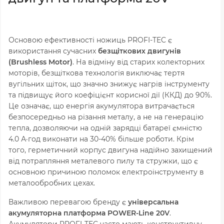
Основою ефективності ножиць PROFI-TEC є
використання сучасних
безщіткових двигунів
(Brushless Motor)
. На відміну від старих колекторних
моторів, безщіткова технологія виключає тертя
вугільних щіток, що значно знижує нагрів інструменту
та підвищує його коефіцієнт корисної дії (ККД) до 90%.
Це означає, що енергія акумулятора витрачається
безпосередньо на різання металу, а не на генерацію
тепла, дозволяючи на одній зарядці батареї ємністю
4.0 А·год виконати на 30-40% більше роботи. Крім
того, герметичний корпус двигуна надійно захищений
від потрапляння металевого пилу та стружки, що є
основною причиною поломок електроінструменту в
металообробних цехах.
Важливою перевагою бренду є
універсальна
акумуляторна платформа POWER-Line 20V
.
Акумулятори PROFI-TEC часто мають конструктивну