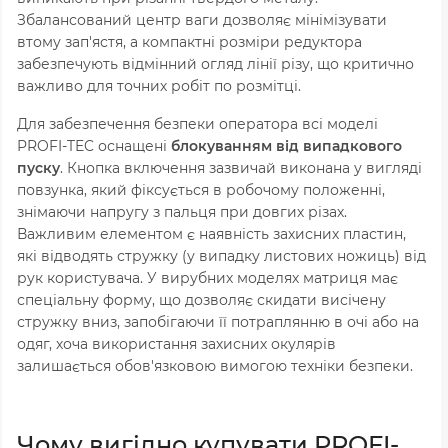
Збалансований центр ваги дозволяє мінімізувати
втому зап'ястя, а компактні розміри редуктора
забезпечують відмінний огляд лінії різу, що критично
важливо для точних робіт по розмітці.
Для забезпечення безпеки оператора всі моделі
PROFI-TEC оснащені
блокуванням від випадкового
пуску
. Кнопка включення зазвичай виконана у вигляді
повзунка, який фіксується в робочому положенні,
знімаючи напругу з пальця при довгих різах.
Важливим елементом є наявність захисних пластин,
які відводять стружку (у випадку листових ножиць) від
рук користувача. У вирубних моделях матриця має
спеціальну форму, що дозволяє скидати висічену
стружку вниз, запобігаючи її потраплянню в очі або на
одяг, хоча використання захисних окулярів
залишається обов'язковою вимогою техніки безпеки.
Чому вигідно купувати PROFI-