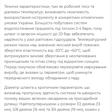
Технічні характеристики, такі як робочий тиск та
діапазон температур, визначають можливість
використання інструменту в конкретних кліматичних
умовах України. Більшість побутових систем
водопостачання працюють під тиском 2-4 бари, тому
шланг із запасом міцності до 20 бар забезпечить
надійність у разі раптових гідроударів. Температурний
режим також має значення: якісний виріб повинен
зберігати еластичність від -20°C до +60°C, щоб
витримувати зимове зберігання в неопалюваних
приміщеннях та літню спеку під відкритим сонцем.
Перед покупкою обов’язково перевіряйте маркування
виробу, де вказані ці параметри, щоб уникнути
передчасного виходу обладнання з ладу.
Діаметр шланга є критичним параметром, що
визначає пропускну здатність системи та швидкість
поливу ваших зелених насаджень на присадибній
ділянці. Найпопулярнішими є розміри 1/2 дюйма (13
мм), 5/8 дюйма (16 мм) та 3/4 дюйма (19 мм), кожен з