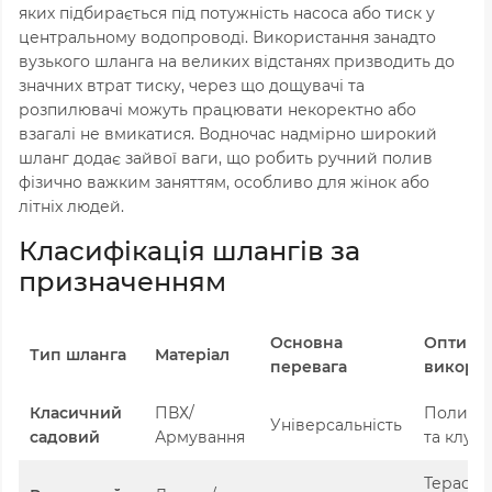
яких підбирається під потужність насоса або тиск у
центральному водопроводі. Використання занадто
вузького шланга на великих відстанях призводить до
значних втрат тиску, через що дощувачі та
розпилювачі можуть працювати некоректно або
взагалі не вмикатися. Водночас надмірно широкий
шланг додає зайвої ваги, що робить ручний полив
фізично важким заняттям, особливо для жінок або
літніх людей.
Класифікація шлангів за
призначенням
Основна
Оптима
Тип шланга
Матеріал
перевага
викори
Класичний
ПВХ/
Полив г
Універсальність
садовий
Армування
та клум
Тераси,