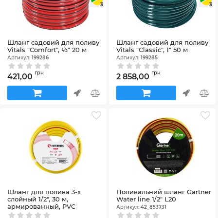
3
3
Шланг садовий для поливу
Шланг садовий для поливу
Vitals "Comfort", ½" 20 м
Vitals "Classic", 1" 50 м
Артикул:
199286
Артикул:
199285
грн
грн
421,00
2 858,00
Шланг для полива 3-х
Поливальний шланг Gartner
слойный 1/2", 30 м,
Water line 1/2" L20
армированный, PVC
Артикул:
42_853731
INTERTOOL GE-4025