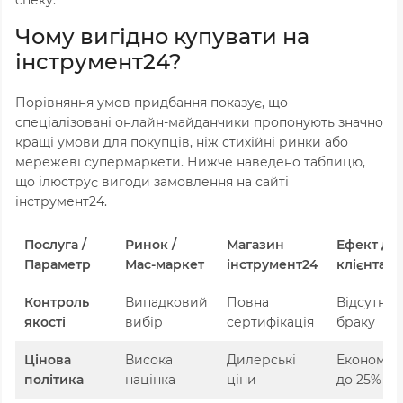
спеку.
Чому вигідно купувати на
інструмент24?
Порівняння умов придбання показує, що
спеціалізовані онлайн-майданчики пропонують значно
кращі умови для покупців, ніж стихійні ринки або
мережеві супермаркети. Нижче наведено таблицю,
що ілюструє вигоди замовлення на сайті
інструмент24.
Послуга /
Ринок /
Магазин
Ефект дл
Параметр
Мас-маркет
інструмент24
клієнта
Контроль
Випадковий
Повна
Відсутніс
якості
вибір
сертифікація
браку
Цінова
Висока
Дилерські
Економія
політика
націнка
ціни
до 25%