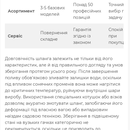
Понад 50
Точний
3-5 базових
Асортимент
професійних
вибір під
моделей
позицій
задачу
Гарантія
Спокій
Повернення
Сервіс
згідно із
при
складне
законом
покупці
Довговічність шланга залежить не тільки від його
характеристик, але й від правильного догляду та умов
зберігання протягом усього року. Після завершення
поливу обов’язково зливайте залишки води, оскільки
під впливом сонячних променів вона може нагрітися
до критичних температур, руйнуючи внутрішні шари
виробу. Використання спеціальних котушок або візків
дозволяє акуратно змотувати шланг, запобігаючи його
деформації під власною вагою або випадковим
наїздам садовою технікою. Зберігання в підвішеному
стані на вузьких гачках категорично не
рекомендується, оскільки це призводить до