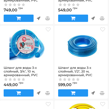
армированный, PVC
армированный, PVC
INTERTOOL GE-4123
INTERTOOL GE-4103
Артикул:
GE-4123
Артикул:
GE-4103
грн
грн
749,00
549,00
Шланг для воды 3-х
Шланг для воды 3-х
слойный, 3/4", 10 м,
слойный, 1/2", 20 м,
армированный, PVC
армированный, PVC
INTERTOOL GE-4071
INTERTOOL GE-4053
Артикул:
GE-4071
Артикул:
GE-4053
грн
грн
449,00
599,00