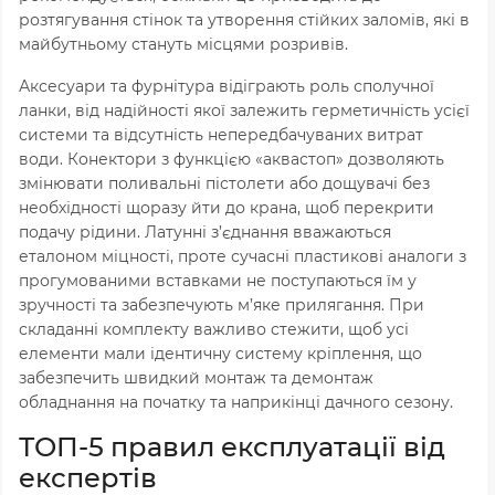
розтягування стінок та утворення стійких заломів, які в
майбутньому стануть місцями розривів.
Аксесуари та фурнітура відіграють роль сполучної
ланки, від надійності якої залежить герметичність усієї
системи та відсутність непередбачуваних витрат
води. Конектори з функцією «аквастоп» дозволяють
змінювати поливальні пістолети або дощувачі без
необхідності щоразу йти до крана, щоб перекрити
подачу рідини. Латунні з’єднання вважаються
еталоном міцності, проте сучасні пластикові аналоги з
прогумованими вставками не поступаються їм у
зручності та забезпечують м’яке прилягання. При
складанні комплекту важливо стежити, щоб усі
елементи мали ідентичну систему кріплення, що
забезпечить швидкий монтаж та демонтаж
обладнання на початку та наприкінці дачного сезону.
ТОП-5 правил експлуатації від
експертів