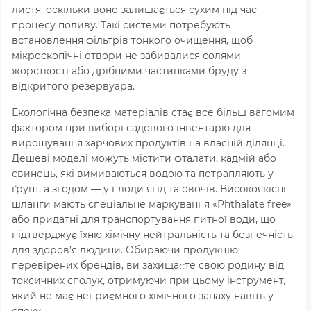
листя, оскільки воно залишається сухим під час
процесу поливу. Такі системи потребують
встановлення фільтрів тонкого очищення, щоб
мікроскопічні отвори не забивалися солями
жорсткості або дрібними частинками бруду з
відкритого резервуара.
Екологічна безпека матеріалів стає все більш вагомим
фактором при виборі садового інвентарю для
вирощування харчових продуктів на власній ділянці.
Дешеві моделі можуть містити фталати, кадмій або
свинець, які вимиваються водою та потрапляють у
ґрунт, а згодом — у плоди ягід та овочів. Високоякісні
шланги мають спеціальне маркування «Phthalate free»
або придатні для транспортування питної води, що
підтверджує їхню хімічну нейтральність та безпечність
для здоров’я людини. Обираючи продукцію
перевірених брендів, ви захищаєте свою родину від
токсичних сполук, отримуючи при цьому інструмент,
який не має неприємного хімічного запаху навіть у