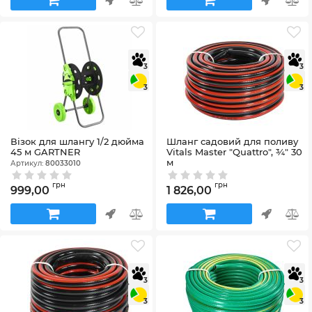
3
3
3
3
Візок для шлангу 1/2 дюйма
Шланг садовий для поливу
45 м GARTNER
Vitals Master "Quattro", ¾" 30
м
Артикул:
80033010
Артикул:
199297
грн
грн
999,00
1 826,00
3
3
3
3