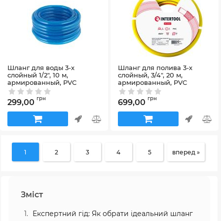
Шланг для воды 3-х
Шланг для полива 3-х
слойный 1/2", 10 м,
слойный, 3/4", 20 м,
армированный, PVC
армированный, PVC
INTERTOOL GE-4051
INTERTOOL GE-4043
Артикул:
GE-4051
Артикул:
GE-4043
грн
грн
299,00
699,00
1
2
3
4
5
вперед »
Зміст
Експертний гід: Як обрати ідеальний шланг