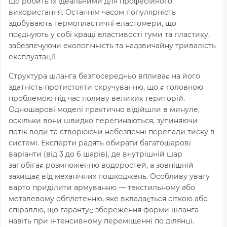
що робить їх ідеальними для професійного
використання. Останнім часом популярність
здобувають термопластичні еластомери, що
поєднують у собі кращі властивості гуми та пластику,
забезпечуючи екологічність та надзвичайну тривалість
експлуатації.
Структура шланга безпосередньо впливає на його
здатність протистояти скручуванню, що є головною
проблемою під час поливу великих територій.
Одношарові моделі практично відійшли в минуле,
оскільки вони швидко перегинаються, зупиняючи
потік води та створюючи небезпечні перепади тиску в
системі. Експерти радять обирати багатошарові
варіанти (від 3 до 6 шарів), де внутрішній шар
запобігає розмноженню водоростей, а зовнішній
захищає від механічних пошкоджень. Особливу увагу
варто приділити армуванню — текстильному або
металевому обплетенню, яке вкладається сіткою або
спіраллю, що гарантує збереження форми шланга
навіть при інтенсивному переміщенні по ділянці.