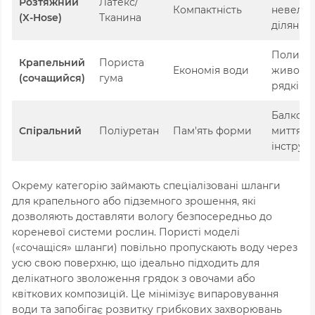
Розтяжний
Латекс/
Компактність
невелик
(X-Hose)
Тканина
ділянки
Полив
Крапельний
Пориста
Економія води
живопло
(сочащийся)
гума
рядків
Балкони
Спіральний
Поліуретан
Пам'ять форми
миття
інструм
Окрему категорію займають спеціалізовані шланги
для крапельного або підземного зрошення, які
дозволяють доставляти вологу безпосередньо до
кореневої системи рослин. Пористі моделі
(«сочащіся» шланги) повільно пропускають воду через
усю свою поверхню, що ідеально підходить для
делікатного зволоження грядок з овочами або
квіткових композицій. Це мінімізує випаровування
води та запобігає розвитку грибкових захворювань