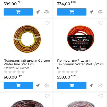
Артикул:
GE-4025
грн
грн
599,00
334,00
Поливальний шланг Gartner
Поливальний шланг
Water line 3/4" L20
Tekhmann Water Prof 1/2'' 20
м
Артикул:
42_853729
Артикул:
42_853725
грн
грн
668,00
550,00