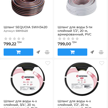
Шланг SEQUOIA SWH3420
Шланг для воды 5-ти
слойный 1/2", 20 м,
Артикул:
SWH3420
армированный, PVC
INTERTOOL GE-4132
Артикул:
GE-4132
грн
грн
799,22
799,00
Шланг для воды 4-х
Шланг для воды 4-х
слойный, 3/4", 20 м,
слойный, 1/2", 20 м,