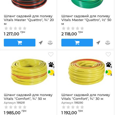
Шланг садовий для поливу
Шланг садовий для поливу
Vitals Master "Quattro", ¾" 20
Vitals Master "Quattro", ½" 50
м
м
Артикул:
199296
Артикул:
199295
грн
грн
1 217,00
2 118,00
3
3
3
3
Шланг садовий для поливу
Шланг садовий для поливу
Vitals "Comfort", ¾" 50 м
Vitals "Comfort", ¾" 30 м
Артикул:
199291
Артикул:
199290
грн
грн
1 985,00
1 192,00