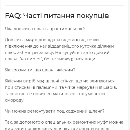
FAQ: Часті питання покупців
Яка довжина шланга є оптимальною?
Довжина має відповідати відстані від точки
підключення до найвіддаленішого куточка ділянки
плюс 2-3 метри запасу. Не купуйте надто довгий
шланг "на виріст", бо це знижує тиск води.
Як зрозуміти, що шланг якісний?
Якісний виріб має щільні стінки, що не злипаються
при стисканні пальцями, та чітке маркування шарів.
Також він не повинен мати різкого «гумового»
смороду.
Чи можна ремонтувати пошкоджений шланг?
Так, за допомогою спеціальних ремонтних муфт можна
вирізати пошкоджену ділянку та з’єднати вцілілі