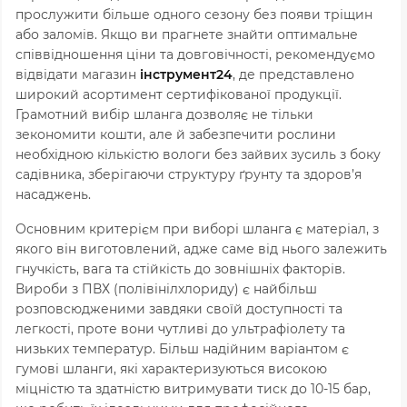
прослужити більше одного сезону без появи тріщин
або заломів. Якщо ви прагнете знайти оптимальне
співвідношення ціни та довговічності, рекомендуємо
відвідати магазин
інструмент24
, де представлено
широкий асортимент сертифікованої продукції.
Грамотний вибір шланга дозволяє не тільки
зекономити кошти, але й забезпечити рослини
необхідною кількістю вологи без зайвих зусиль з боку
садівника, зберігаючи структуру ґрунту та здоров’я
насаджень.
Основним критерієм при виборі шланга є матеріал, з
якого він виготовлений, адже саме від нього залежить
гнучкість, вага та стійкість до зовнішніх факторів.
Вироби з ПВХ (полівінілхлориду) є найбільш
розповсюдженими завдяки своїй доступності та
легкості, проте вони чутливі до ультрафіолету та
низьких температур. Більш надійним варіантом є
гумові шланги, які характеризуються високою
міцністю та здатністю витримувати тиск до 10-15 бар,