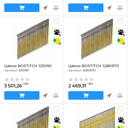
6
6
6
6
Цвяхи BOSTITCH S31090
Цвяхи BOSTITCH S280R70
Артикул:
S31090
Артикул:
S280R70
грн
грн
3 501,26
2 469,31
6
6