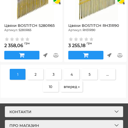
6
6
Цвяхи BOSTITCH S280R65
Цвяхи BOSTITCH RH31R90
Артикул:
S280R65
Артикул:
RH31R90
грн
грн
2 358,06
3 255,18
1
2
3
4
5
...
10
вперед »
КОНТАКТИ
ПРО МАГАЗИН