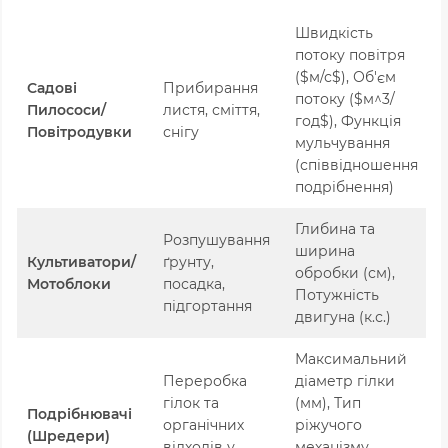
Швидкість
потоку повітря
(
$м/с$
), Об'єм
Садові
Прибирання
потоку (
$м^3/
Б
Пилососи/
листя, сміття,
год$
), Функція
А
Повітродувки
снігу
мульчування
(співвідношення
подрібнення)
Глибина та
Розпушування
ширина
Культиватори/
ґрунту,
Б
обробки (см),
Мотоблоки
посадка,
Е
Потужність
підгортання
двигуна (к.с.)
Максимальний
Переробка
діаметр гілки
гілок та
(мм), Тип
Подрібнювачі
Б
органічних
ріжучого
(Шредери)
Е
відходів у
механізму