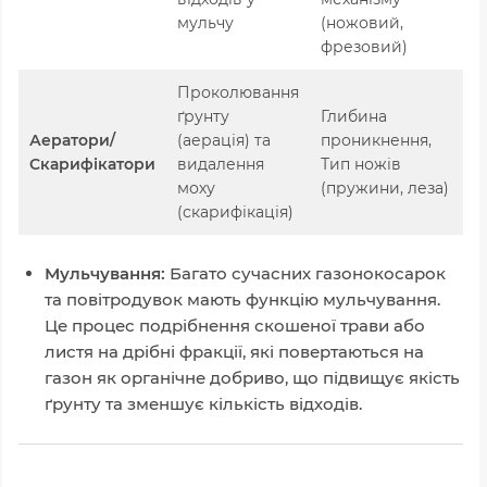
мульчу
(ножовий,
фрезовий)
Проколювання
ґрунту
Глибина
Аератори/
(аерація) та
проникнення,
Б
Скарифікатори
видалення
Тип ножів
А
моху
(пружини, леза)
(скарифікація)
Мульчування:
Багато сучасних газонокосарок
та повітродувок мають функцію мульчування.
Це процес подрібнення скошеної трави або
листя на дрібні фракції, які повертаються на
газон як органічне добриво, що підвищує якість
ґрунту та зменшує кількість відходів.