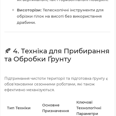
Висоторізи:
Телескопічні інструменти для
обрізки гілок на висоті без використання
драбини.
🍂 4. Техніка для Прибирання
та Обробки Ґрунту
Підтримання чистоти території та підготовка ґрунту є
обов'язковими сезонними роботами, які також
ефективно механізуються.
Ключові
Основне
Т
Тип Техніки
Технологічні
Призначення
П
Параметри