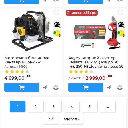
Знижка:
451
грн
3
3
3
3
Мотопомпа бензинова
Акумуляторний секатор
Кентавр ВБМ-2552
Felisatti TF1204 ( Різ до 30
мм, 250 Н) Довжина леза: 50
Артикул:
66920
мм ,4 режими
Артикул:
TF1204
грн
грн
4 699,00
2 999,00
3 450,00
1
2
3
4
5
...
153
вперед »