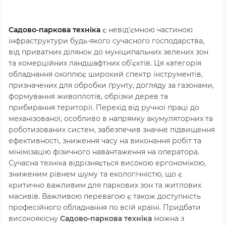
Садово-паркова техніка
є невід'ємною частиною
інфраструктури будь-якого сучасного господарства,
від приватних ділянок до муніципальних зелених зон
та комерційних ландшафтних об'єктів. Ця категорія
обладнання охоплює широкий спектр інструментів,
призначених для обробки ґрунту, догляду за газонами,
формування живоплотів, обрізки дерев та
прибирання території. Перехід від ручної праці до
механізованої, особливо в напрямку акумуляторних та
роботизованих систем, забезпечив значне підвищення
ефективності, зниження часу на виконання робіт та
мінімізацію фізичного навантаження на оператора.
Сучасна техніка відрізняється високою ергономікою,
зниженим рівнем шуму та екологічністю, що є
критично важливим для паркових зон та житлових
масивів. Важливою перевагою є також доступність
професійного обладнання по всій країні. Придбати
високоякісну
Садово-паркова техніка
можна з