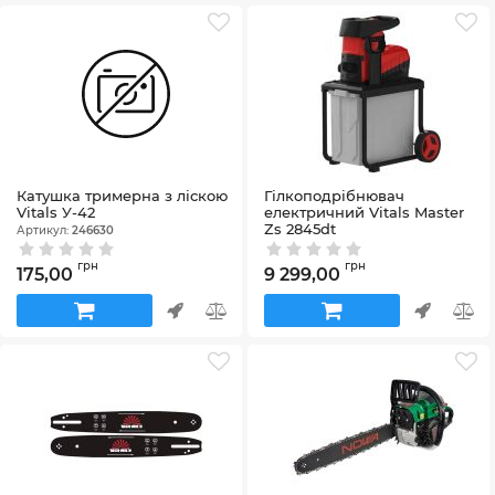
Катушка тримерна з ліскою
Гілкоподрібнювач
Vitals У-42
електричний Vitals Master
Zs 2845dt
Артикул:
246630
Артикул:
244886
грн
грн
175,00
9 299,00