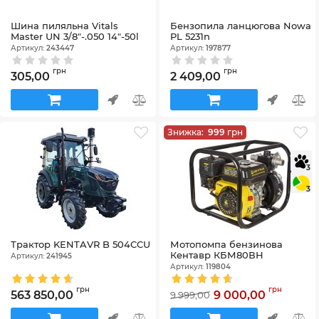
Шина пиляльна Vitals
Бензопила ланцюгова Nowa
Master UN 3/8"-.050 14"-50l
PL 5231n
Артикул:
243447
Артикул:
197877
грн
грн
305,00
2 409,00
Знижка:
999
грн
3
3
Трактор KENTAVR B 504CCU
Мотопомпа бензинова
Кентавр КБМ80ВН
Артикул:
241945
Артикул:
119804
грн
грн
563 850,00
9 000,00
9 999,00