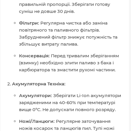
правильній пропорції. Зберігати готову
суміш не довше 30 днів.
Фільтри:
Регулярна чистка або заміна
повітряного та паливного фільтрів.
Забруднений фільтр знижує потужність та
збільшує витрату палива.
Консервація:
Перед тривалим зберіганням
(взимку) необхідно злити паливо з бака і
карбюратора та змастити рухомі частини.
Акумуляторна Техніка:
Акумулятори:
Зберігати Li-Ion акумулятори
зарядженими на 40-60% при температурі
вище 0°C. Не допускати повного розряду.
Ножі/Ланцюги:
Регулярне заточування
ножів косарок та ланцюгів пил. Тупі ножі