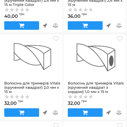
(кручений квадрат) 2,4 мм х
(кручений квадрат) 2,4 мм х
15 м Triple Color
15 м
Артикул:
246646
Артикул:
67365
грн
грн
40,00
36,00
Волосінь для тримерів Vitals
Волосінь для тримерів Vitals
(кручений квадрат) 2,0 мм х
(кручений квадрат з
15 м
кордом) 1,0 мм х 15 м
Артикул:
67364
Артикул:
183838
грн
грн
32,00
32,00