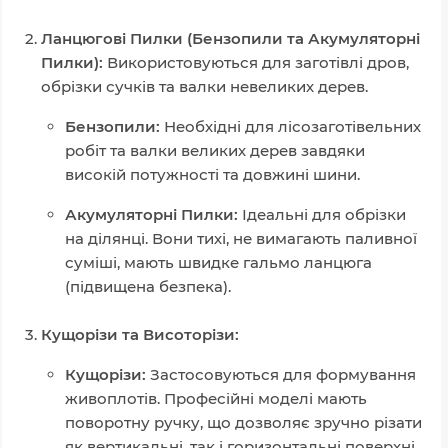
Ланцюгові Пилки (Бензопили та Акумуляторні
Пилки):
Використовуються для заготівлі дров,
обрізки сучків та валки невеликих дерев.
Бензопили:
Необхідні для лісозаготівельних
робіт та валки великих дерев завдяки
високій потужності та довжині шини.
Акумуляторні Пилки:
Ідеальні для обрізки
на ділянці. Вони тихі, не вимагають паливної
суміші, мають швидке гальмо ланцюга
(підвищена безпека).
Кущорізи та Висоторізи:
Кущорізи:
Застосовуються для формування
живоплотів. Професійні моделі мають
поворотну ручку, що дозволяє зручно різати
як вертикальні, так і горизонтальні поверхні.