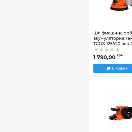
Шліфмашина орб
акумуляторна T
TCOS-125/i20 без 
Артикул:
852741
грн
1 790,00
В кошик