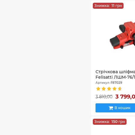
Знижка:
11
грн
Стрічкова шліф
Felisatti ЛШМ-76/
Артикул:
F87029
3 799,
3 810,00
В кошик
Знижка:
150
грн