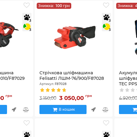
Знижка:
100
грн
Знижка:
3
3
3
3
машина
Стрічкова шліфмашина
Акумул
1010/F87029
Felisatti ЛШМ-76/900/F87028
шліфув
TEC PPS
Артикул:
F87028
(1×PT20
пристрі
грн
грн
00
3 050,00
3 150,00
4 920,0
Артикул:
5
В кошик