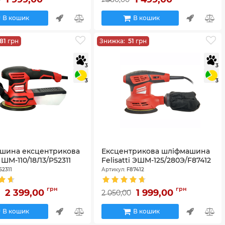
В кошик
В кошик
181
грн
Знижка:
51
грн
3
3
3
3
шина ексцентрикова
Ексцентрикова шліфмашина
i ШМ-110/18Л3/P52311
Felisatti ЭШМ-125/280Э/F87412
52311
Артикул:
F87412
грн
грн
2 399,00
1 999,00
0
2 050,00
В кошик
В кошик