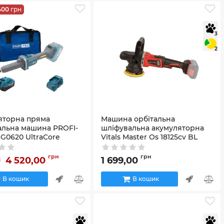
400
грн
3
2
яторна пряма
Машина орбітальна
альна машина PROFI-
шліфувальна акумуляторна
G0620 UltraCore
Vitals Master Os 18125сv BL
40EP (4.0 Аг), зарядний
Артикул:
243609
й, сумка
грн
грн
4 520,00
1 699,00
0
8_41786
В кошик
В кошик