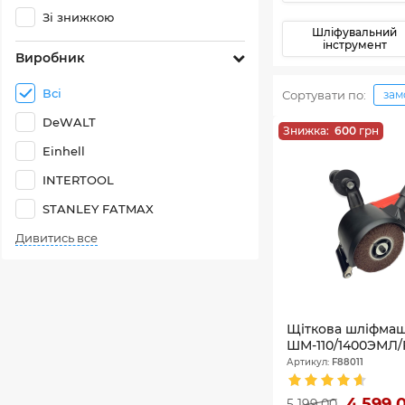
Зі знижкою
Шліфувальний
інструмент
Виробник
Всі
Сортувати по:
зам
DeWALT
Знижка:
600
грн
Einhell
INTERTOOL
STANLEY FATMAX
Дивитись все
Щіткова шліфмаши
ШМ-110/1400ЭМЛ/
Артикул:
F88011
4 599,
5 199,00