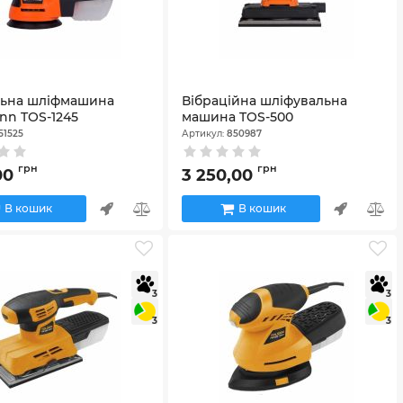
льна шліфмашина
Вібраційна шліфувальна
nn TOS-1245
машина TOS-500
51525
Артикул:
850987
грн
грн
,00
3 250,00
В кошик
В кошик
3
3
3
3