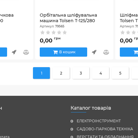
ічкова
Орбітальна шліфувальна
Шліфма
00
машина Tolsen Т-125/280
Tolsen 
Артикул:
79565
Артикул:
7
грн
г
0,00
0,00
В кошик
1
2
3
4
5
н
Каталог товарів
ЕЛЕКТРОІНСТРУМЕНТ
САДОВО-ПАРКОВА ТЕХНІКА
плата
ВЕРСТАТИ ТА ОБЛАДНАННЯ