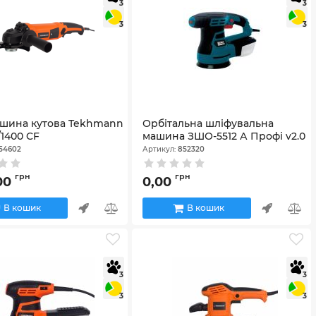
3
3
3
3
шина кутова Tekhmann
Орбітальна шліфувальна
/1400 CF
машина ЗШО-5512 А Профі v2.0
54602
Артикул:
852320
грн
грн
,00
0,00
В кошик
В кошик
3
3
3
3