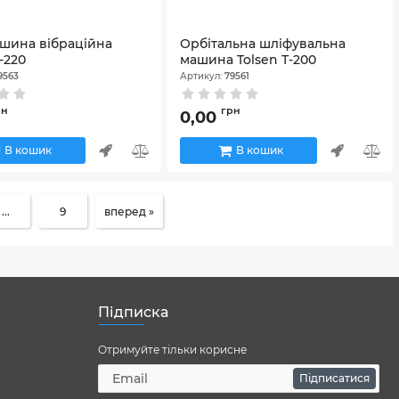
шина вібраційна
Орбітальна шліфувальна
Т-220
машина Tolsen Т-200
9563
Артикул:
79561
рн
грн
0,00
В кошик
В кошик
...
9
вперед »
Підписка
Отримуйте тільки корисне
Підписатися