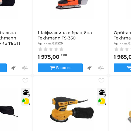
італьна
Шліфмашина вібраційна
Орбіта
ekhmann
Tekhmann TS-350
Tekhma
АКБ та ЗП
Артикул:
851526
Артикул:
8
грн
1 975,00
1 965
В кошик
3
3
3
3