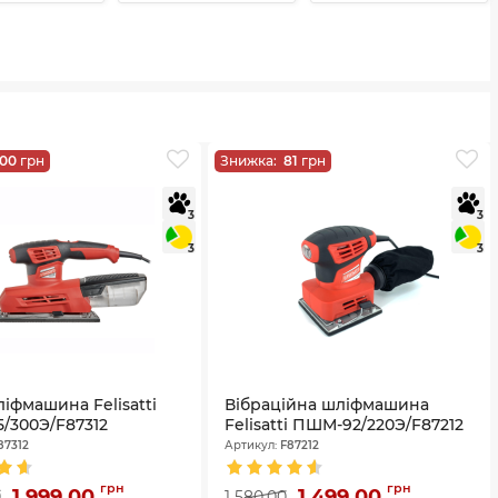
100
грн
Знижка:
81
грн
3
3
3
3
іфмашина Felisatti
Вібраційна шліфмашина
/300Э/F87312
Felisatti ПШМ-92/220Э/F87212
87312
Артикул:
F87212
грн
грн
1 999,00
1 499,00
0
1 580,00