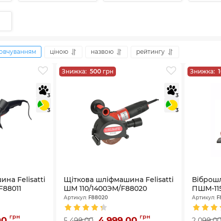
овчуванням
ціною
назвою
рейтингу
Знижка:
500
грн
Знижка:
3
3
3
3
на Felisatti
Щіткова шліфмашина Felisatti
Віброшл
F88011
ШМ 110/1400ЭМ/F88020
ПШМ-115
Артикул:
F88020
Артикул:
F
грн
грн
00
4 999,00
5 499,00
2 099,0