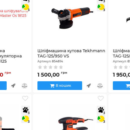
3
3
3
3
на
Шліфмашина кутова Tekhmann
Шліфма
муляторна
TAG-125/950 VS
TAG-125
8125
Артикул:
854814
Артикул:
8
грн
грн
00
1 500,00
1 950
В кошик
3
3
3
3