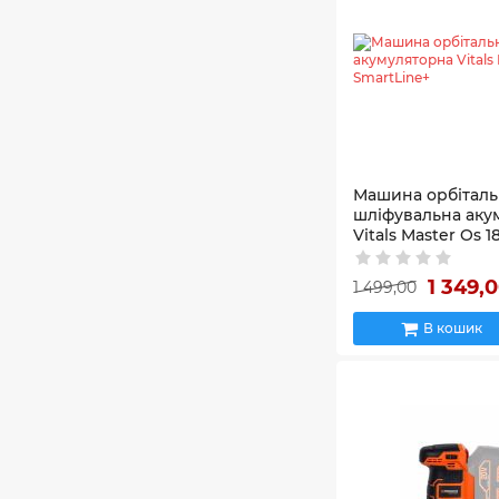
Машина орбіталь
шліфувальна аку
Vitals Master Os 1
SmartLine+
Артикул:
243512
1 349,
1 499,00
В кошик