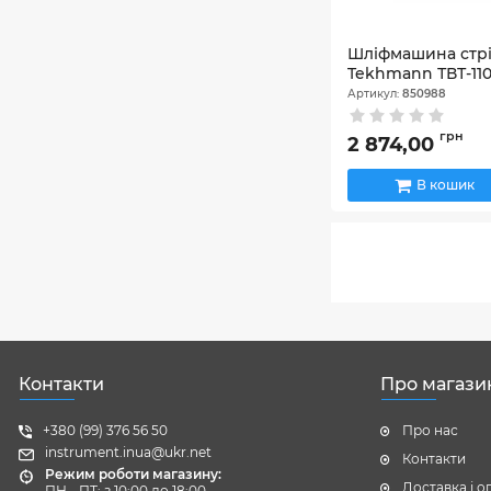
Шліфмашина стр
Tekhmann ТВТ-11
Артикул:
850988
грн
2 874,00
В кошик
Контакти
Про магази
+380 (99) 376 56 50
Про нас
instrument.inua@ukr.net
Контакти
Режим роботи магазину:
Доставка і о
ПН - ПТ: з 10:00 до 18:00