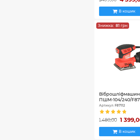
В кошик
Знижка:
81
грн
Віброшліфмашина 
ПШМ-104/240/F87
Артикул:
F87112
1 399,
1 480,00
В кошик