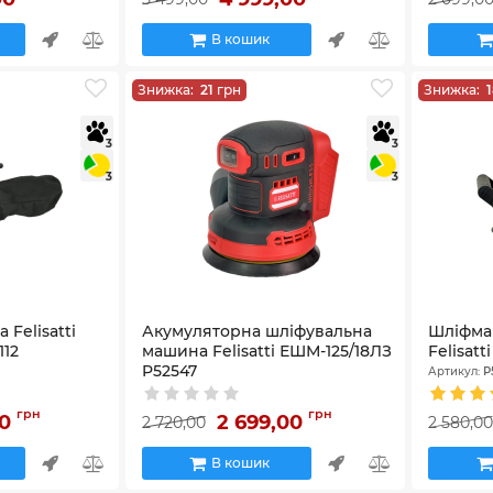
В кошик
Знижка:
21
грн
Знижка:
3
3
3
3
Felisatti
Акумуляторна шліфувальна
Шліфма
112
машина Felisatti ЕШМ-125/18ЛЗ
Felisatt
P52547
Артикул:
P
Артикул:
P52547
грн
грн
00
2 699,00
2 720,00
2 580,0
В кошик