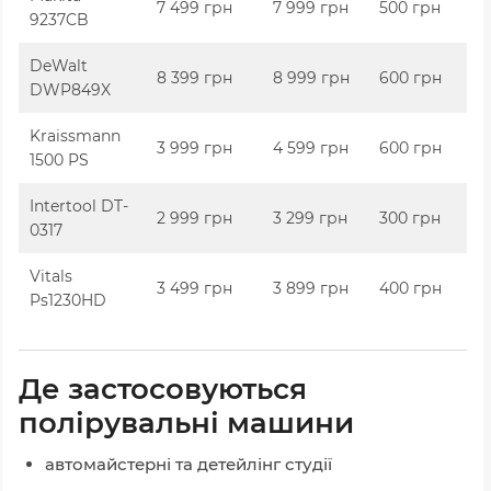
7 499 грн
7 999 грн
500 грн
9237CB
DeWalt
8 399 грн
8 999 грн
600 грн
DWP849X
Kraissmann
3 999 грн
4 599 грн
600 грн
1500 PS
Intertool DT-
2 999 грн
3 299 грн
300 грн
0317
Vitals
3 499 грн
3 899 грн
400 грн
Ps1230HD
Де застосовуються
полірувальні машини
автомайстерні та детейлінг студії