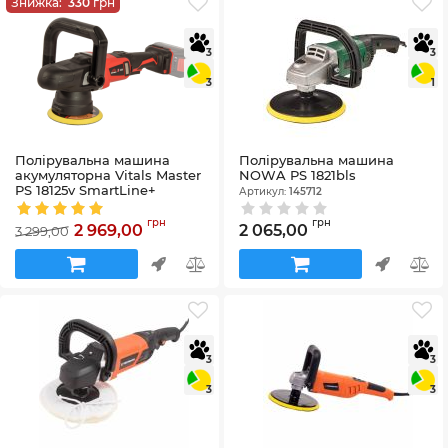
Знижка:
330
грн
3
3
3
1
Полірувальна машина
Полірувальна машина
акумуляторна Vitals Master
NOWA PS 1821bls
PS 18125v SmartLine+
Артикул:
145712
Артикул:
243528
грн
грн
2 969,00
2 065,00
3 299,00
3
3
3
3