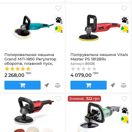
3
3
3
3
Полировальная машина
Полірувальна машина Vitals
Grand МП-1850 Регулятор
Master PS 1812BRv
оборотів, плавний пуск,
Артикул:
80536
стабілізація оборотів 600-
3000 об/хв
грн
грн
2 268,00
4 079,00
Артикул:
GrandМП-1850
Знижка:
322
грн
3
3