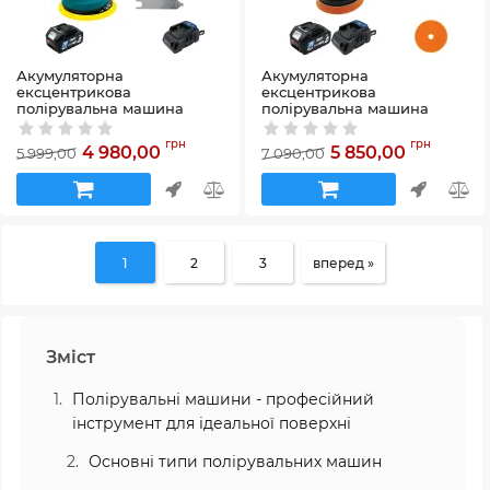
Акумуляторна
Акумуляторна
ексцентрикова
ексцентрикова
полірувальна машина
полірувальна машина
PROFI-TEC DPO1515BL
PROFI-TEC PPM-1520CDA
POWERLine (1×PT2040MP
POWERLine (1×PT2040MP
грн
грн
4 980,00
5 850,00
5 999,00
7 090,00
(4.0 Аг), зарядний пристрій)
(4.0 Аг), зарядний пристрій)
Артикул:
58_29304
Артикул:
58_29305
1
2
3
вперед »
Зміст
Полірувальні машини - професійний
інструмент для ідеальної поверхні
Основні типи полірувальних машин