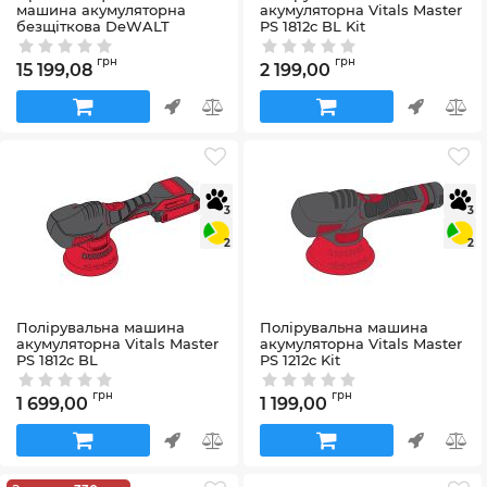
машина акумуляторна
акумуляторна Vitals Master
безщіткова DeWALT
PS 1812c BL Kit
DCG420N
Артикул:
243620
Артикул:
DCG420N
грн
грн
15 199,08
2 199,00
3
3
2
2
Полірувальна машина
Полірувальна машина
акумуляторна Vitals Master
акумуляторна Vitals Master
PS 1812c BL
PS 1212c Kit
Артикул:
243619
Артикул:
243606
грн
грн
1 699,00
1 199,00