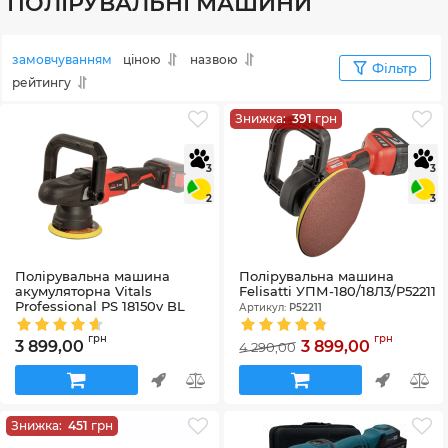
ПОЛІРУВАЛЬНІ МАШИНИ
замовчуванням
ціною
назвою
Фільтр
рейтингу
Знижка:
391
грн
3
3
2
3
Полірувальна машина
Полірувальна машина
акумуляторна Vitals
Felisatti УПМ-180/18Л3/P52211
Professional PS 18150v BL
Артикул:
P52211
SmartLine+
Артикул:
243529
грн
грн
3 899,00
3 899,00
4 290,00
Знижка:
451
грн