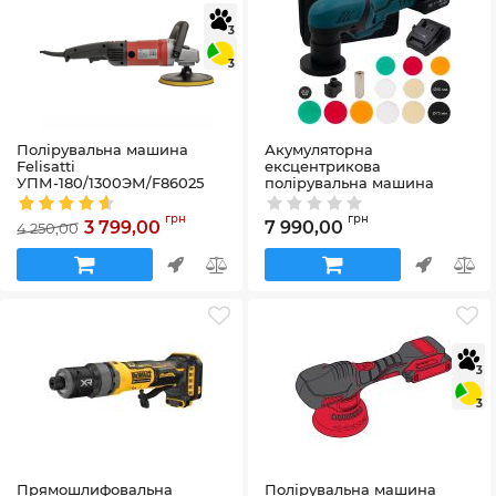
3
3
Полірувальна машина
Акумуляторна
Felisatti
ексцентрикова
УПМ-180/1300ЭМ/F86025
полірувальна машина
PROFI-TEC PPM-8012SCP Set
Артикул:
F86025
Professional (2×PT1225 (2.5
грн
грн
3 799,00
7 990,00
4 250,00
Аг), зарядний пристрій)
Артикул:
58_39652
3
3
Прямошлифовальна
Полірувальна машина