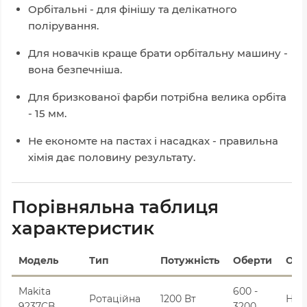
Орбітальні - для фінішу та делікатного
полірування.
Для новачків краще брати орбітальну машину -
вона безпечніша.
Для бризкованої фарби потрібна велика орбіта
- 15 мм.
Не економте на пастах і насадках - правильна
хімія дає половину результату.
Порівняльна таблиця
характеристик
Модель
Тип
Потужність
Оберти
Орб
Makita
600 -
Ротаційна
1200 Вт
Нем
9237CB
3200