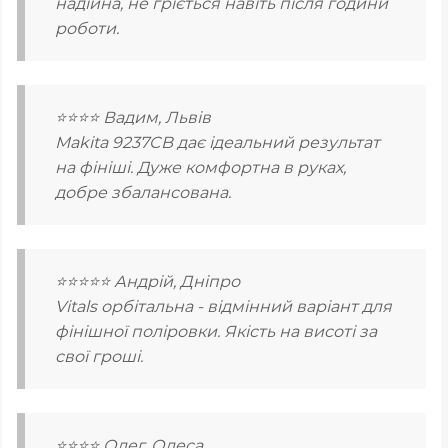
надійна, не гріється навіть після години
роботи.
⭐⭐⭐⭐ Вадим, Львів
Makita 9237CB дає ідеальний результат
на фініші. Дуже комфортна в руках,
добре збалансована.
⭐⭐⭐⭐⭐ Андрій, Дніпро
Vitals орбітальна - відмінний варіант для
фінішної поліровки. Якість на висоті за
свої гроші.
⭐⭐⭐⭐ Олег, Одеса