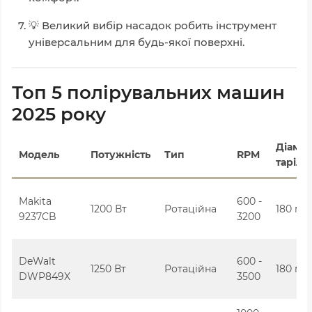
💡 Великий вибір насадок робить інструмент
універсальним для будь-якої поверхні.
Топ 5 полірувальних машин
2025 року
Діаме
Модель
Потужність
Тип
RPM
тарілк
Makita
600 -
1200 Вт
Ротаційна
180 мм
9237CB
3200
DeWalt
600 -
1250 Вт
Ротаційна
180 мм
DWP849X
3500