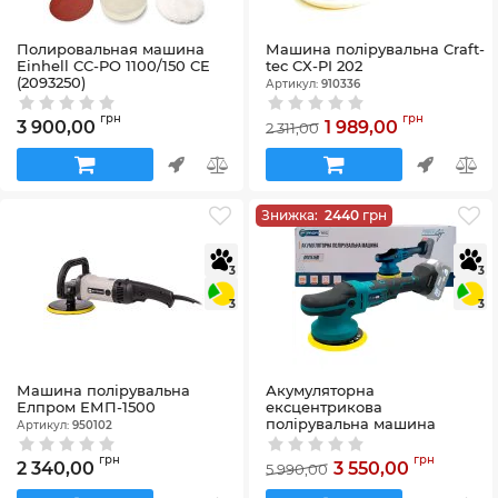
Полировальная машина
Машина полірувальна Craft-
Einhell CC-PO 1100/150 CE
tec CX-PI 202
(2093250)
Артикул:
910336
Артикул:
2093250
грн
грн
3 900,00
1 989,00
2 311,00
Знижка:
2440
грн
3
3
3
3
Машина полірувальна
Акумуляторна
Елпром ЕМП-1500
ексцентрикова
полірувальна машина
Артикул:
950102
PROFI-TEC DPO1515BL
POWERLine (без
грн
грн
2 340,00
3 550,00
5 990,00
акумулятора та зарядного
пристрою)