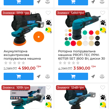
Артикул:
58_28787
Знижка:
1199
грн
Знижка:
1200
грн
3
3
3
3
Акумуляторна
Роторна полірувальна
ексцентрикова
машина PROFI-TEC PPM-
полірувальна машина
607SR SET (600 Вт, диски 30
PROFI-TEC PPM-1520CDA
/ 50 / 75 мм)
POWERLine (без
Артикул:
58_29143
грн
грн
4 590,00
3 590,00
5 789,00
4 790,00
акумулятора та зарядного
пристрою)
Артикул:
58_29142
Знижка:
1019
грн
Знижка:
1240
грн
3
3
3
3