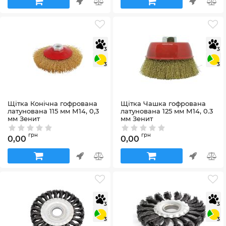
3
3
3
3
Щітка Конічна гофрована
Щітка Чашка гофрована
латунована 115 мм М14, 0,3
латунована 125 мм М14, 0.3
мм Зенит
мм Зенит
Артикул:
35203115
Артикул:
35201125
грн
грн
0,00
0,00
3
3
3
3