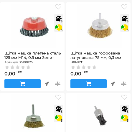
3
3
3
3
Щітка Чашка плетена сталь
Щітка Чашка гофрована
125 мм М14, 0.5 мм Зенит
латунована 75 мм, 0,3 мм
Зенит
Артикул:
35100125
Артикул:
36201075
грн
грн
0,00
0,00
3
3
3
3