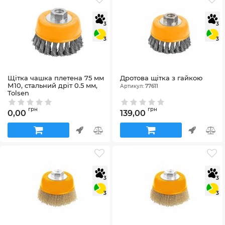
3
3
3
3
Щітка чашка плетена 75 мм
Дротова щітка з гайкою
М10, стальний дріт 0.5 мм,
Артикул:
77611
Tolsen
Артикул:
77610
грн
грн
0,00
139,00
3
3
3
3