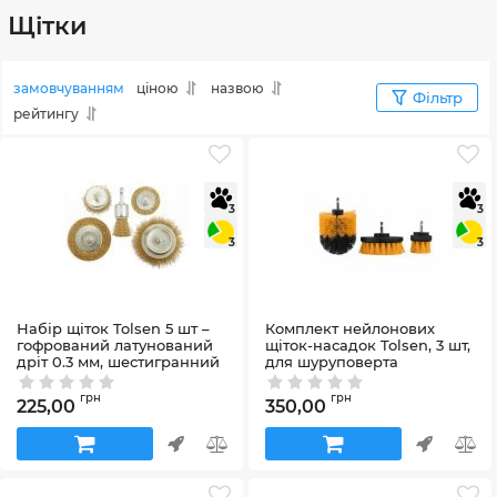
Щітки
замовчуванням
ціною
назвою
Фільтр
рейтингу
3
3
3
3
Набір щіток Tolsen 5 шт –
Комплект нейлонових
гофрований латунований
щіток-насадок Tolsen, 3 шт,
дріт 0.3 мм, шестигранний
для шуруповерта
хвостовик
Артикул:
77554
Артикул:
77553
грн
грн
225,00
350,00