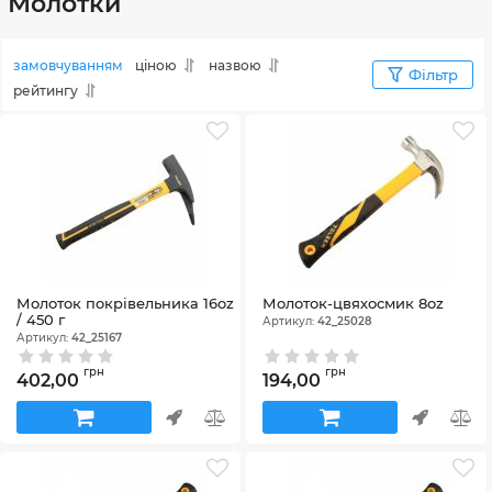
Молотки
замовчуванням
ціною
назвою
Фільтр
рейтингу
Молоток покрівельника 16oz
Молоток-цвяхосмик 8oz
/ 450 г
Артикул:
42_25028
Артикул:
42_25167
грн
грн
402,00
194,00