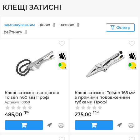
КЛЕЩІ ЗАТИСНІ
замовчуванням
ціною
назвою
Фільтр
рейтингу
3
3
3
3
Кліщі затискні ланцюгові
Кліщі затискні Tolsen 165 мм
Tolsen 460 мм Профі
з прямими подовженими
губками Профі
Артикул:
10050
Артикул:
10381
грн
грн
485,00
275,00