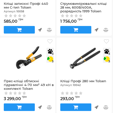
Кліщі затискні Профі 440
Струмовимірювальні кліщі
мм C-тип Tolsen
28 мм, 600В/400А,
розрядність 1999 Tolsen
Артикул:
10058
Артикул:
38034
грн
грн
585,00
1 756,00
3
3
3
3
Прес-кліщі обтискні
Кліщі Профі 280 мм Tolsen
гідравлічні 4-70 мм² 49 кН в
Артикул:
10042
комплекті Tolsen
Артикул:
43110
грн
грн
3 299,00
293,00