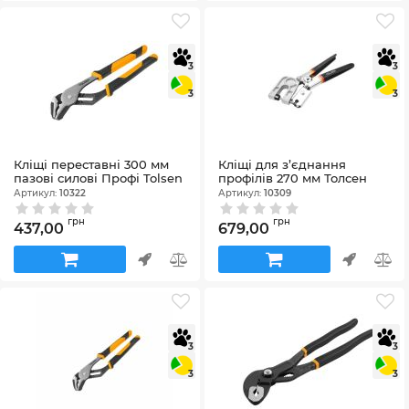
3
3
3
3
Кліщі переставні 300 мм
Кліщі для з’єднання
пазові силові Профі Tolsen
профілів 270 мм Толсен
Артикул:
10322
Артикул:
10309
грн
грн
437,00
679,00
3
3
3
3