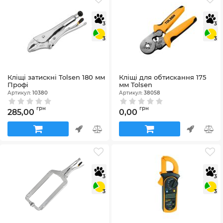
3
3
3
3
Кліщі затискні Tolsen 180 мм
Кліщі для обтискання 175
Профі
мм Tolsen
Артикул:
10380
Артикул:
38058
грн
грн
285,00
0,00
3
3
3
3