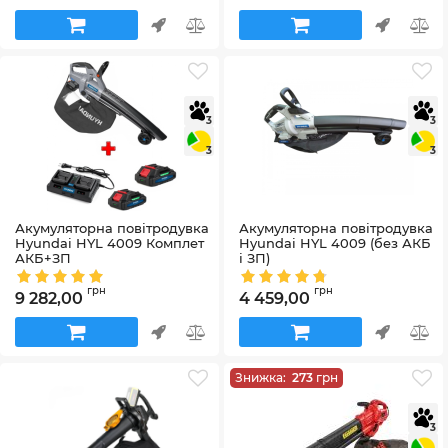
3
3
3
3
Акумуляторна повітродувка
Акумуляторна повітродувка
Hyundai HYL 4009 Комплет
Hyundai HYL 4009 (без АКБ
АКБ+ЗП
і ЗП)
Артикул:
HYL 40092
Артикул:
HYL 4009
грн
грн
9 282,00
4 459,00
Знижка:
273
грн
3