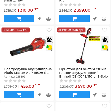
SmartLine+
Kit
Артикул:
196079
Артикул:
235900
грн
грн
1 310,00
2 399,00
1 539,00
2 935,00
Знижка:
324
грн
Знижка:
630
грн
3
3
3
3
Повітродувка акумуляторна
Пристрій для чистки стиків
Vitals Master ALP 1850n BL
плитки акумуляторний
Einhell GE-CC 18/110 Li E-Solo
Артикул:
235899
X-Change (без акум.), 18В,
1150-1500 об/хв, щітка 11 см,
грн
грн
1 455,00
3 570,00
1 779,00
4 200,00
телескопічна ручка, в
комплекті 1 жорстка і 1 м'яка
щітки
Артикул:
3424070