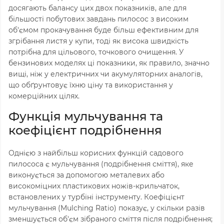
досягають балансу цих двох показників, але для
більшості побутових завдань пилосос з високим
об'ємом прокачування буде більш ефективним для
згрібання листя у купи, тоді як висока швидкість
потрібна для цільового, точкового очищення. У
бензинових моделях ці показники, як правило, значно
вищі, ніж у електричних чи акумуляторних аналогів,
що обґрунтовує їхню ціну та використання у
комерційних цілях.
Функція мульчування та
коефіцієнт подрібнення
Однією з найбільш корисних функцій садового
пилососа є мульчування (подрібнення сміття), яке
виконується за допомогою металевих або
високоміцних пластикових ножів-крильчаток,
встановлених у турбіні інструменту. Коефіцієнт
мульчування (Mulching Ratio) показує, у скільки разів
зменшується об'єм зібраного сміття після подрібнення;