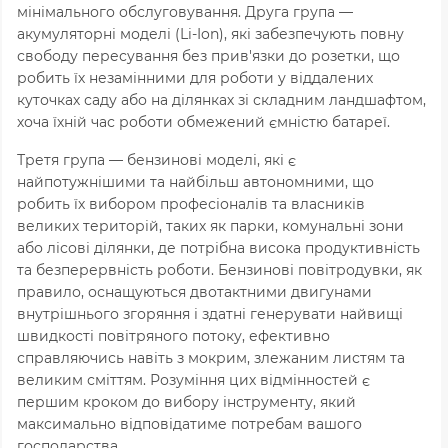
мінімального обслуговування. Друга група —
акумуляторні моделі (Li-Ion), які забезпечують повну
свободу пересування без прив'язки до розетки, що
робить їх незамінними для роботи у віддалених
куточках саду або на ділянках зі складним ландшафтом,
хоча їхній час роботи обмежений ємністю батареї.
Третя група — бензинові моделі, які є
найпотужнішими та найбільш автономними, що
робить їх вибором професіоналів та власників
великих територій, таких як парки, комунальні зони
або лісові ділянки, де потрібна висока продуктивність
та безперервність роботи. Бензинові повітродувки, як
правило, оснащуються двотактними двигунами
внутрішнього згоряння і здатні генерувати найвищі
швидкості повітряного потоку, ефективно
справляючись навіть з мокрим, злежаним листям та
великим сміттям. Розуміння цих відмінностей є
першим кроком до вибору інструменту, який
максимально відповідатиме потребам вашого
господарства.