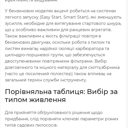
ефективність видування.
У бензинових моделях акцент робиться на системах
легкого запуску (Easy Start, Smart Start), які зменшують
зусилля, необхідне для витягування стартового шнура,
що є особливо важливим для ранцевих агрегатів.
Також важливим є якість фільтрації повітря в
бензинових двигунах, оскільки робота з пилом та
листям вимагає надійної ізоляції карбюратора та
циліндро-поршневої групи, що забезпечується
двоступеневими повітряними фільтрами. Вибір
довговічного та міцного матеріалу для сміттєзбірника
(часто це посилений поліестер) також впливає на
загальний термін служби інструменту.
Порівняльна таблиця: Вибір за
типом живлення
Для прийняття обґрунтованого рішення щодо
придбання, слід порівняти ключові параметри різних
типів садових пилососів.