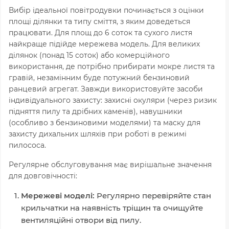
Вибір ідеальної повітродувки починається з оцінки
площі ділянки та типу сміття, з яким доведеться
працювати. Для площ до 6 соток та сухого листя
найкраще підійде мережева модель. Для великих
ділянок (понад 15 соток) або комерційного
використання, де потрібно прибирати мокре листя та
гравій, незамінним буде потужний бензиновий
ранцевий агрегат. Завжди використовуйте засоби
індивідуального захисту: захисні окуляри (через ризик
підняття пилу та дрібних каменів), навушники
(особливо з бензиновими моделями) та маску для
захисту дихальних шляхів при роботі в режимі
пилососа.
Регулярне обслуговування має вирішальне значення
для довговічності:
Мережеві моделі:
Регулярно перевіряйте стан
крильчатки на наявність тріщин та очищуйте
вентиляційні отвори від пилу.