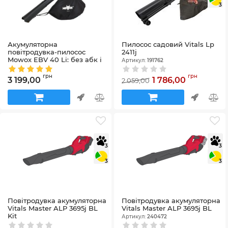
3
Акумуляторна
Пилосос садовий Vitals Lp
повітродувка-пилосос
2411j
Mowox EBV 40 Li: без абк і
Артикул:
191762
зп Ідеальна чистота вашої
ділянки без зайвих зусиль
грн
грн
3 199,00
1 786,00
2 059,00
Артикул:
10000041
3
3
3
3
Повітродувка акумуляторна
Повітродувка акумуляторна
Vitals Master ALP 3695j BL
Vitals Master ALP 3695j BL
Kit
Артикул:
240472
Артикул:
240473