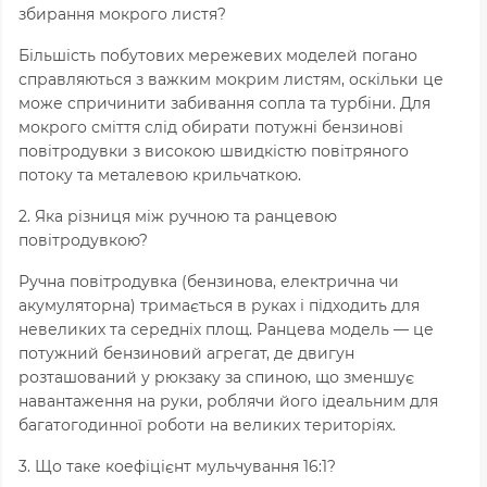
збирання мокрого листя?
Більшість побутових мережевих моделей погано
справляються з важким мокрим листям, оскільки це
може спричинити забивання сопла та турбіни. Для
мокрого сміття слід обирати потужні бензинові
повітродувки з високою швидкістю повітряного
потоку та металевою крильчаткою.
2. Яка різниця між ручною та ранцевою
повітродувкою?
Ручна повітродувка (бензинова, електрична чи
акумуляторна) тримається в руках і підходить для
невеликих та середніх площ. Ранцева модель — це
потужний бензиновий агрегат, де двигун
розташований у рюкзаку за спиною, що зменшує
навантаження на руки, роблячи його ідеальним для
багатогодинної роботи на великих територіях.
3. Що таке коефіцієнт мульчування 16:1?