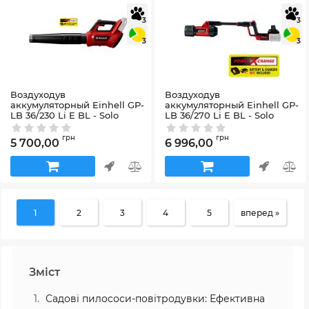
3
3
3
3
Воздуходув
Воздуходув
аккумуляторный Einhell GP-
аккумуляторный Einhell GP-
LB 36/230 Li E BL - Solo
LB 36/270 Li E BL - Solo
(3433650)
(3433570)
Артикул:
3433650
Артикул:
3433570
грн
грн
5 700,00
6 996,00
1
2
3
4
5
вперед »
Зміст
Садові пилососи-повітродувки: Ефективна