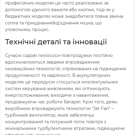
професійних моделях це часто реалізовано за
допомогою єдиного важеля або кнопки, тоді як у
бюджетних моделях може знадобитися повна заміна
сопла та приєднання/від'єднання мішка, що
уповільнює процес.
Технічні деталі та інновації
Сучасні садові пилососи-повітродувки постійно
вдосконалюються завдяки впровадженню
інноваційних технологій, спрямованих на підвищення
продуктивності та надійності. В акумуляторних
моделях це передусім стосується інтелектуальних
систем керування живленням, які оптимізують
енергоспоживання, виходячи з навантаження,
продовжуючи час роботи батареї. Крім того, деякі
виробники впроваджують технологію "Jet Fan" –
турбінний вентилятор, який забезпечує
концентрований та потужний потік повітря з
мінімальними турбулентними втратами, підвищуючи