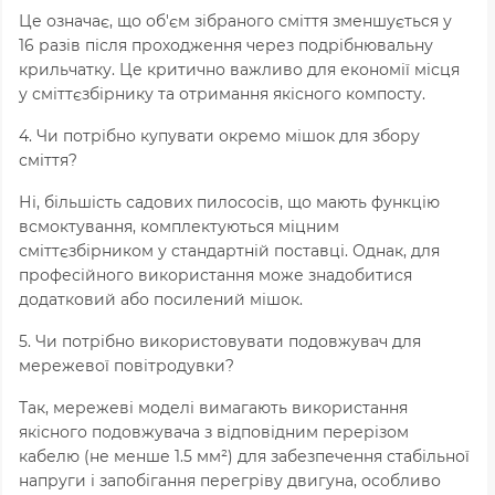
Це означає, що об'єм зібраного сміття зменшується у
16 разів після проходження через подрібнювальну
крильчатку. Це критично важливо для економії місця
у сміттєзбірнику та отримання якісного компосту.
4. Чи потрібно купувати окремо мішок для збору
сміття?
Ні, більшість садових пилососів, що мають функцію
всмоктування, комплектуються міцним
сміттєзбірником у стандартній поставці. Однак, для
професійного використання може знадобитися
додатковий або посилений мішок.
5. Чи потрібно використовувати подовжувач для
мережевої повітродувки?
Так, мережеві моделі вимагають використання
якісного подовжувача з відповідним перерізом
кабелю (не менше 1.5 мм²) для забезпечення стабільної
напруги і запобігання перегріву двигуна, особливо