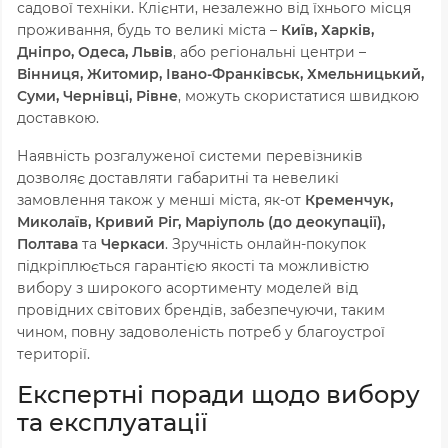
садової техніки. Клієнти, незалежно від їхнього місця
проживання, будь то великі міста –
Київ, Харків,
Дніпро, Одеса, Львів
, або регіональні центри –
Вінниця, Житомир, Івано-Франківськ, Хмельницький,
Суми, Чернівці, Рівне
, можуть скористатися швидкою
доставкою.
Наявність розгалуженої системи перевізників
дозволяє доставляти габаритні та невеликі
замовлення також у менші міста, як-от
Кременчук,
Миколаїв, Кривий Ріг, Маріуполь (до деокупації),
Полтава
та
Черкаси
. Зручність онлайн-покупок
підкріплюється гарантією якості та можливістю
вибору з широкого асортименту моделей від
провідних світових брендів, забезпечуючи, таким
чином, повну задоволеність потреб у благоустрої
території.
Експертні поради щодо вибору
та експлуатації