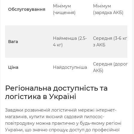
Мінімум
Мінімум
Обслуговування
(чищення)
(зарядка АКБ)
Найменша (2.5-
Середня (3-6 кг)
Вага
4 кг)
з АКБ
Середня (дорогі
Ціна
Найдоступніша
АКБ)
Регіональна доступність та
логістика в Україні
Завдяки розвиненій логістичній мережі інтернет-
магазинів, купити якісний садовий пилосос-
повітродувку можна практично у будь-якому регіоні
України, що значно спрощує доступ до професійної