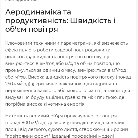
Аеродинаміка та
продуктивність: Швидкість і
об'єм повітря
Ключовими технічними параметрами, які визначають
ефективність роботи садової повітродувки та
пилососа, є швидкість повітряного потоку, що
вимірюється в км/год або м/с, та об'єм повітря, що
прокачується за одиницю часу, вимірюється в м³/год
або м³/хв. Висока швидкість повітряного потоку (понад
250 км/год) є критично важливою для відриву та
переміщення важкого або мокрого сміття, а також для
видування бруду з щілин, гравію та між плиткою, де
потрібна висока кінетична енергія.
Натомість великий об'єм прокачуваного повітря
(понад 800 м³/год) дозволяє швидко очищати великі
площі від легкого, сухого листя, створюючи широкий
"повітряний фронт". Ідеальні професійні моделі