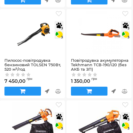
3
3
3
3
Пилосос-повітродувка
Повітродувка акумуляторна
бензиновий TOLSEN 750Вт,
Tekhmann ТСВ-190/i20 (без
520 м³/год
АКБ та ЗП)
Артикул:
79628
Артикул:
850992
грн
грн
7 450,00
1 350,00
3
3
3
3