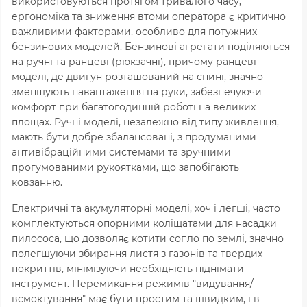
використовуються протягом тривалого часу,
ергономіка та зниження втоми оператора є критично
важливими факторами, особливо для потужних
бензинових моделей. Бензинові агрегати поділяються
на ручні та ранцеві (рюкзачні), причому ранцеві
моделі, де двигун розташований на спині, значно
зменшують навантаження на руки, забезпечуючи
комфорт при багатогодинній роботі на великих
площах. Ручні моделі, незалежно від типу живлення,
мають бути добре збалансовані, з продуманими
антивібраційними системами та зручними
прогумованими рукоятками, що запобігають
ковзанню.
Електричні та акумуляторні моделі, хоч і легші, часто
комплектуються опорними коліщатами для насадки
пилососа, що дозволяє котити сопло по землі, значно
полегшуючи збирання листя з газонів та твердих
покриттів, мінімізуючи необхідність піднімати
інструмент. Перемикання режимів "видування/
всмоктування" має бути простим та швидким, і в