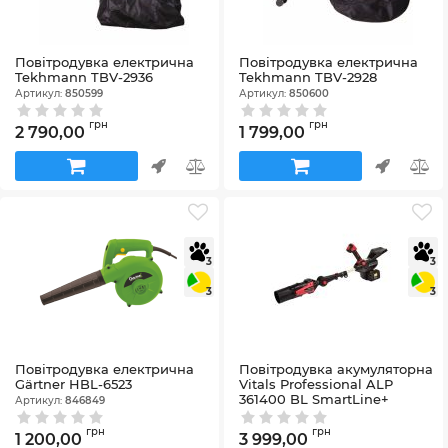
Повітродувка електрична
Повітродувка електрична
Tekhmann TBV-2936
Tekhmann TBV-2928
Артикул:
850599
Артикул:
850600
грн
грн
2 790,00
1 799,00
3
3
3
3
Повітродувка електрична
Повітродувка акумуляторна
Gärtner HBL-6523
Vitals Professional ALP
361400 BL SmartLine+
Артикул:
846849
Артикул:
244922
грн
грн
1 200,00
3 999,00