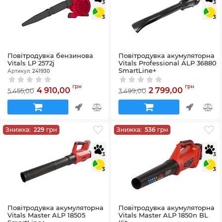
3
3
3
3
Повітродувка бензинова
Повітродувка акумуляторна
Vitals LP 2572j
Vitals Professional ALP 36880
SmartLine+
Артикул:
241930
Артикул:
196080
грн
грн
4 910,00
2 799,00
5 455,00
3 499,00
Знижка:
229
грн
Знижка:
536
грн
3
3
3
3
Повітродувка акумуляторна
Повітродувка акумуляторна
Vitals Master ALP 18505
Vitals Master ALP 1850n BL