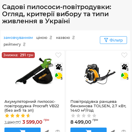
Садові пилососи-повітродувки:
Огляд, критерії вибору та типи
живлення в Україні
замовчуванням
ціною
назвою
Фільтр
рейтингу
Знижка:
291
грн
3
3
3
3
Акумуляторний пилосос-
Повітродувка ранцева
повітродувка Procraft VB22
бензинова TOLSEN, 2.7 кВт,
(без акб та зп)
1440 м³/год
Артикул:
VB22
Артикул:
79629
грн
грн
3 599,00
8 499,00
3 890,00