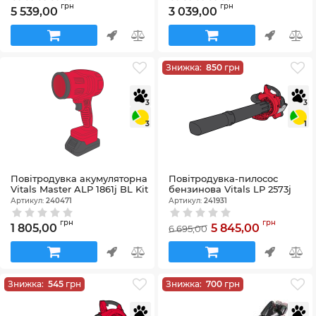
грн
грн
5 539,00
3 039,00
Знижка:
850
грн
3
3
3
1
Повітродувка акумуляторна
Повітродувка-пилосос
Vitals Master ALP 1861j BL Kit
бензинова Vitals LP 2573j
Артикул:
240471
Артикул:
241931
грн
грн
1 805,00
5 845,00
6 695,00
Знижка:
545
грн
Знижка:
700
грн