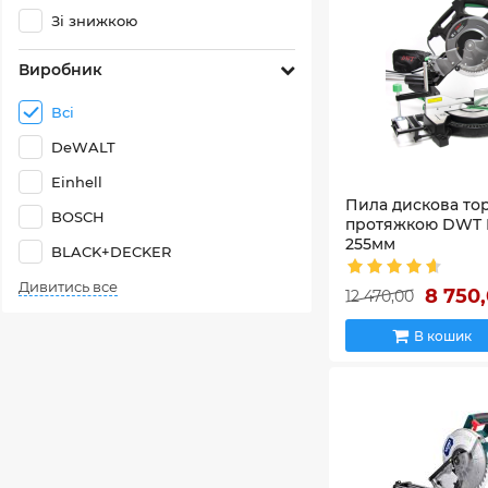
Зі знижкою
Виробник
Всі
DeWALT
Einhell
Пила дискова то
BOSCH
протяжкою DWT K
255мм
BLACK+DECKER
Артикул:
KGSP20-255 P
Дивитись все
8 750
12 470,00
В кошик