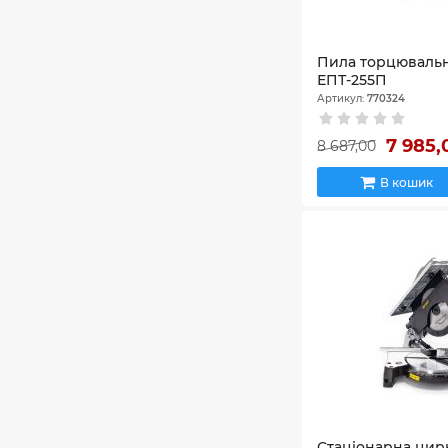
Пила торцюваль
ЕПТ-255П
Артикул:
770324
7 985
8 687,00
В кошик
Стаціонарна цир