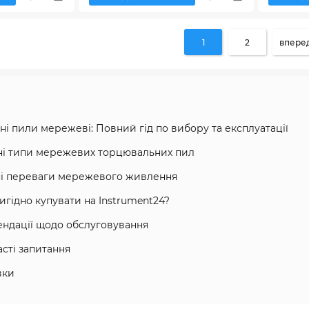
1
2
вперед
і пили мережеві: Повний гід по вибору та експлуатації
і типи мережевих торцювальних пил
ні переваги мережевого живлення
игідно купувати на Instrument24?
ндації щодо обслуговування
асті запитання
вки