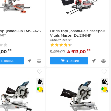
торцювальна TMS-2425
Пила торцювальна з лазером
Vitals Master Dz 2114HPl
46811
Артикул:
204107
грн
грн
9,00
4 913,00
5 459,00
В кошик
В кошик
3
3
3
3