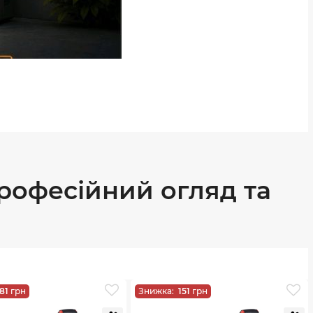
рофесійний огляд та
181
грн
Знижка:
151
грн