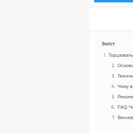
Зміст
Торцювальн
Основн
Техніч
Чому в
Рекоме
FAQ: Ч
Висно