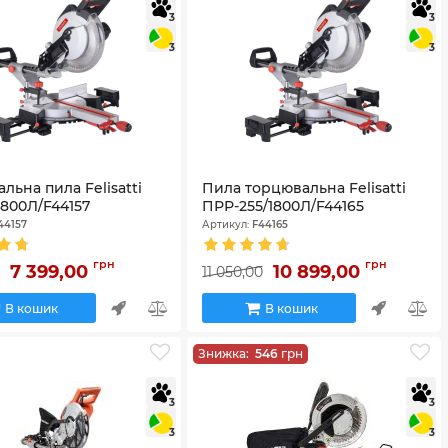
3
3
3
3
льна пила Felisatti
Пила торцювальна Felisatti
1800Л/F44157
ПРР-255/1800Л/F44165
44157
Артикул:
F44165
грн
грн
7 399,00
10 899,00
0
11 050,00
В кошик
В кошик
Знижка:
546
грн
3
3
3
3