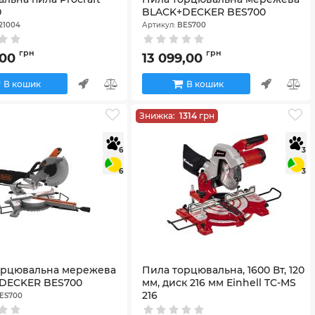
0
BLACK+DECKER BES700
21004
Артикул:
BES700
грн
грн
,00
13 099,00
В кошик
В кошик
Знижка:
1314
грн
6
3
6
3
орцювальна мережева
Пила торцювальна, 1600 Вт, 120
DECKER BES700
мм, диск 216 мм Einhell TC-MS
216
ES700
Артикул:
4300370