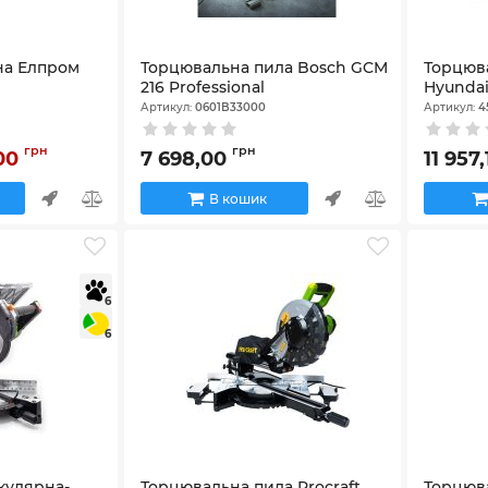
на Елпром
Торцювальна пила Bosch GCM
Торцюва
216 Professional
Hyunda
Артикул:
0601B33000
Артикул:
4
грн
грн
,00
7 698,00
11 957
В кошик
6
6
кулярна-
Торцювальна пила Procraft
Торцюва