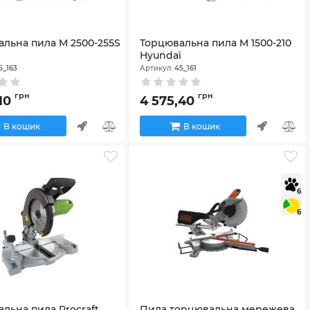
льна пила M 2500-255S
Торцювальна пила M 1500-210
i
Hyundai
5_163
Артикул:
45_161
грн
грн
,10
4 575,40
В кошик
В кошик
6
6
льна пила Procraft
Пила торцювальна мережева