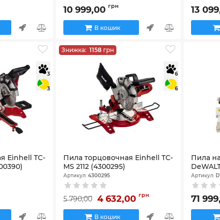
грн
10 999,00
13 09
В кошик
Знижка:
1158
грн
3
6
3
6
 Einhell TC-
Пила торцовочная Einhell TC-
Пила н
300390)
MS 2112 (4300295)
DeWAL
Артикул:
4300295
Артикул:
D
грн
4 632,00
71 99
5 790,00
В кошик