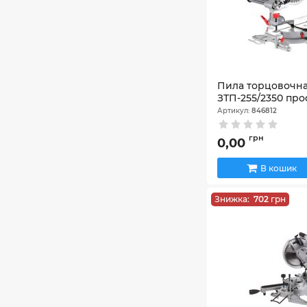
Пила торцовочна
ЗТП-255/2350 пр
Артикул:
846812
грн
0,00
В кошик
Знижка:
702
грн