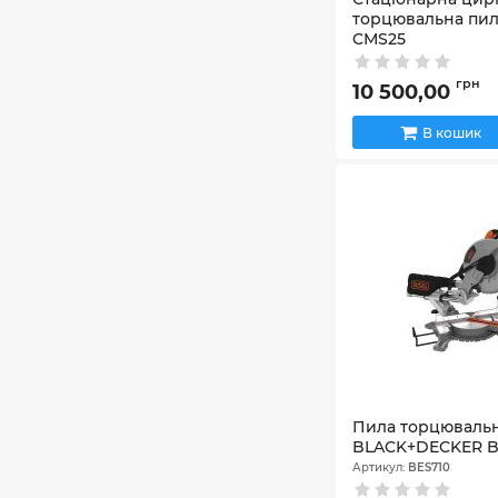
торцювальна пила
CMS25
Артикул:
000251
грн
10 500,00
В кошик
Пила торцюваль
BLACK+DECKER B
Артикул:
BES710