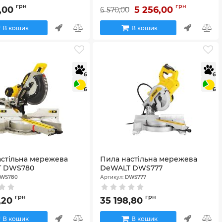
грн
грн
9,00
5 256,00
6 570,00
В кошик
В кошик
6
6
6
6
астільна мережева
Пила настільна мережева
T DWS780
DeWALT DWS777
WS780
Артикул:
DWS777
грн
грн
9,20
35 198,80
В кошик
В кошик