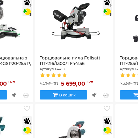
3
3
3
3
рцювальна з
Торцювальна пила Felisatti
Торцюва
GSP20-255 P,
ПТ-216/1300Л F44156
ПТ-255/
Артикул:
F44156
Артикул:
F
грн
грн
,00
5 699,00
5 780,00
7 580,0
В кошик
3
3
3
3