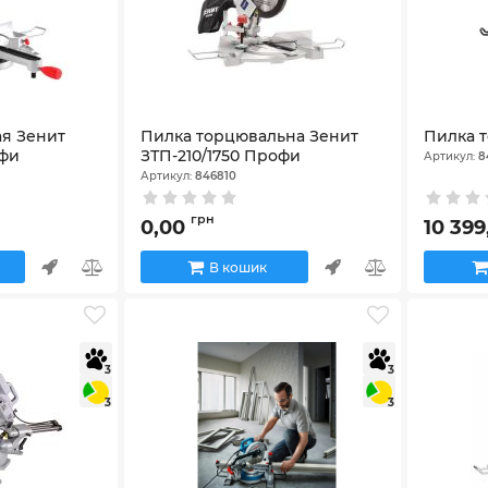
я Зенит
Пилка торцювальна Зенит
Пилка 
офи
ЗТП-210/1750 Профи
Артикул:
8
Артикул:
846810
грн
0,00
10 39
В кошик
3
3
3
3