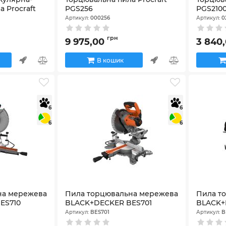
 Procraft
PGS256
PGS210
Артикул:
000256
Артикул:
0
грн
9 975,00
3 840
В кошик
6
6
6
6
на мережева
Пила торцювальна мережева
Пила т
ES710
BLACK+DECKER BES701
BLACK+
Артикул:
BES701
Артикул:
B