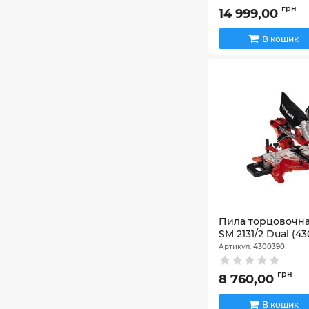
грн
14 999,00
В кошик
Пила торцовочная
SM 2131/2 Dual (4
Артикул:
4300390
грн
8 760,00
В кошик