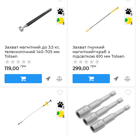
3
3
3
3
Захват магнітний до 3.5 кг,
Захват гнучкий
телескопічний 140-705 мм
магнітний+краб з
Tolsen
підсвіткою 610 мм Tolsen
Артикул:
66001
Артикул:
66020
грн
грн
119,00
299,00
3
3