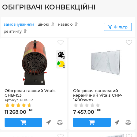
ОБІГРІВАЧІ КОНВЕКЦІЙНІ
замовчуванням
ціною
назвою
Фільтр
рейтингу
3
3
Обігрівач газовий Vitals
Обігрівач панельний
GHB-153
керамічний Vitals CHP-
1400swm
Артикул:
GHB-153
Артикул:
182529
грн
грн
11 268,00
7 457,00