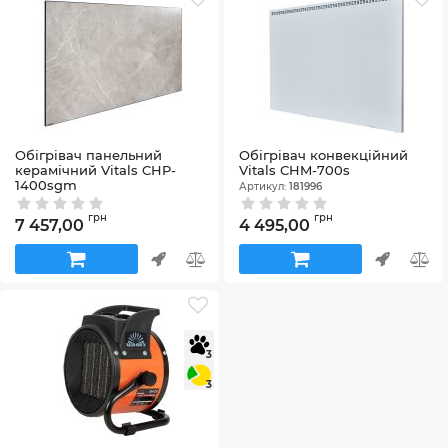
Обігрівач панельний
Обігрівач конвекційний
керамічний Vitals CHP-
Vitals СHM-700s
1400sgm
Артикул:
181996
Артикул:
181980
грн
грн
7 457,00
4 495,00
3
3