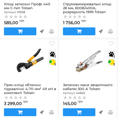
Кліщі затискні Профі 440
Струмовимірювальні кліщі
мм C-тип Tolsen
28 мм, 600В/400А,
розрядність 1999 Tolsen
Артикул:
10058
Артикул:
38034
грн
грн
585,00
1 756,00
3
3
3
3
Прес-кліщі обтискні
Затискач маси зворотнього
гідравлічні 4-70 мм² 49 кН в
кабелю 300 А Tolsen
комплекті Tolsen
Артикул:
44940
Артикул:
43110
грн
грн
3 299,00
145,00