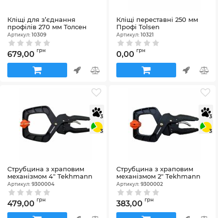
Кліщі для з’єднання
Кліщі переставні 250 мм
профілів 270 мм Толсен
Профі Tolsen
Артикул:
10309
Артикул:
10321
грн
грн
679,00
0,00
3
3
3
3
Струбцина з храповим
Струбцина з храповим
механізмом 4" Tekhmann
механізмом 2" Tekhmann
Артикул:
9300004
Артикул:
9300002
грн
грн
479,00
383,00