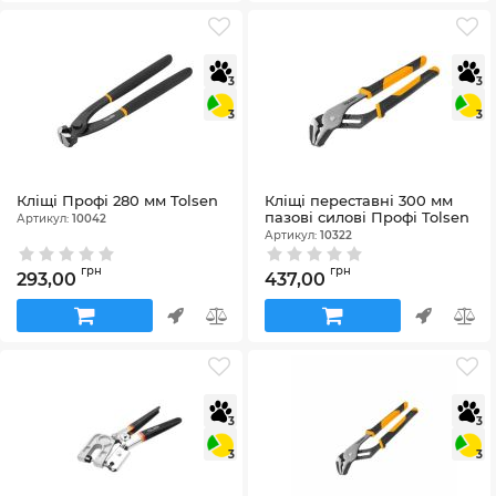
3
3
3
3
Кліщі Профі 280 мм Tolsen
Кліщі переставні 300 мм
пазові силові Профі Tolsen
Артикул:
10042
Артикул:
10322
грн
грн
293,00
437,00
3
3
3
3