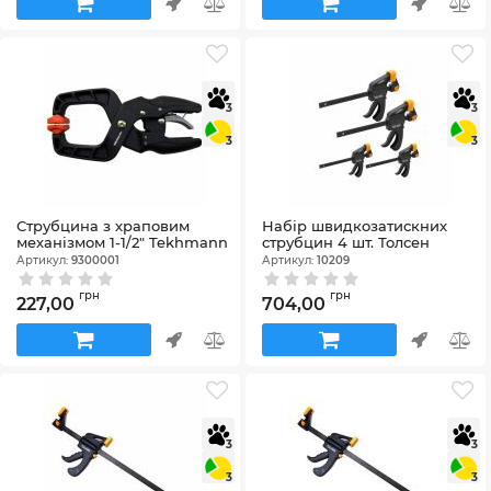
3
3
3
3
Струбцина з храповим
Набір швидкозатискних
механізмом 1-1/2" Tekhmann
струбцин 4 шт. Толсен
Артикул:
9300001
Артикул:
10209
грн
грн
227,00
704,00
3
3
3
3