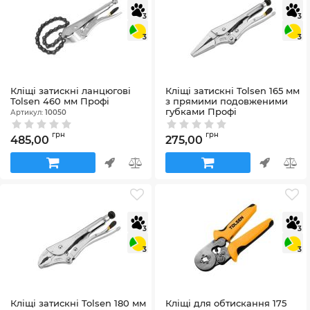
3
3
3
3
Кліщі затискні ланцюгові
Кліщі затискні Tolsen 165 мм
Tolsen 460 мм Профі
з прямими подовженими
губками Профі
Артикул:
10050
Артикул:
10381
грн
грн
485,00
275,00
3
3
3
3
Кліщі затискні Tolsen 180 мм
Кліщі для обтискання 175