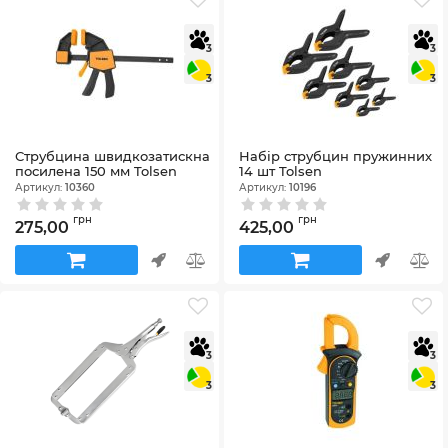
3
3
3
3
Струбцина швидкозатискна
Набір струбцин пружинних
посилена 150 мм Tolsen
14 шт Tolsen
Артикул:
10360
Артикул:
10196
грн
грн
275,00
425,00
3
3
3
3