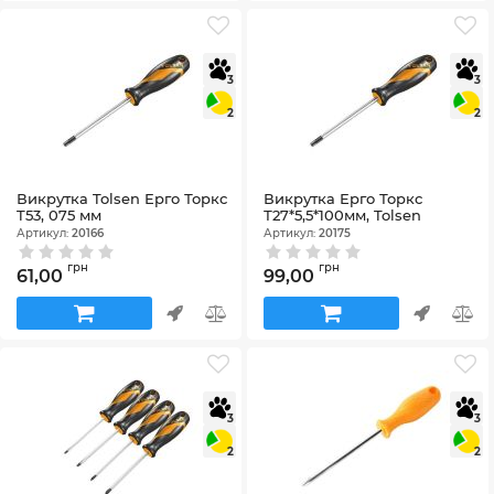
3
3
2
2
Викрутка Tolsen Ерго Торкс
Викрутка Ерго Торкс
T53, 075 мм
Т27*5,5*100мм, Tolsen
Артикул:
20166
Артикул:
20175
грн
грн
61,00
99,00
3
3
2
2