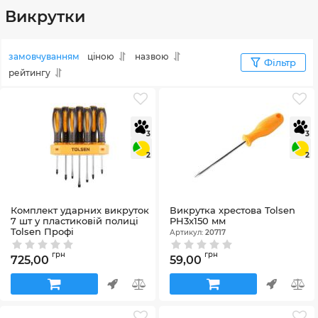
Викрутки
замовчуванням
ціною
назвою
Фільтр
рейтингу
3
3
2
2
Комплект ударних викруток
Викрутка хрестова Tolsen
7 шт у пластиковій полиці
PH3х150 мм
Tolsen Профі
Артикул:
20717
Артикул:
20195
грн
грн
725,00
59,00