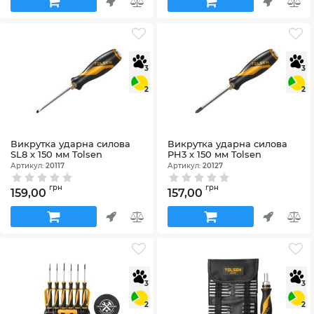
3
3
2
2
Викрутка ударна силова
Викрутка ударна силова
SL8 х 150 мм Tolsen
PH3 х 150 мм Tolsen
Артикул:
20117
Артикул:
20127
грн
грн
159,00
157,00
3
3
2
2