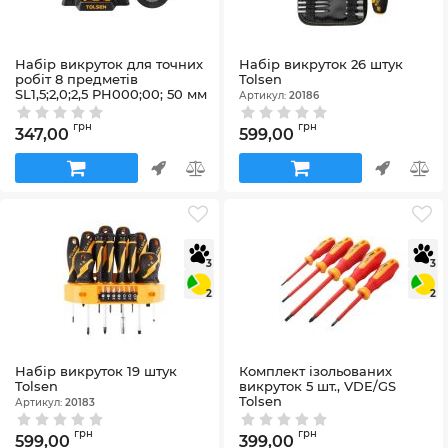
Набір викруток для точних
Набір викруток 26 штук
робіт 8 предметів
Tolsen
SL1,5;2,0;2,5 PH000;00; 50 мм
Артикул:
20186
Tolsen
Артикул:
20193
грн
грн
347,00
599,00
3
3
2
2
Набір викруток 19 штук
Комплект ізольованих
Tolsen
викруток 5 шт., VDE/GS
Tolsen
Артикул:
20183
Артикул:
38012
грн
грн
599,00
399,00