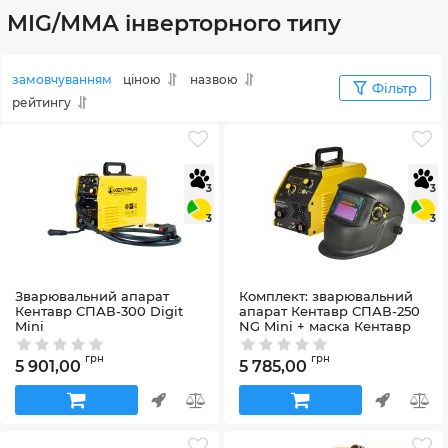
MIG/ММА інверторного типу
замовчуванням
ціною
назвою
Фільтр
рейтингу
3
3
3
3
Зварювальний апарат
Комплект: зварювальний
Кентавр СПАВ-300 Digit
апарат Кентавр СПАВ-250
Mini
NG Mini + маска Кентавр
СМ-315Р (1+1)
Артикул:
116097
Артикул:
218643
грн
грн
5 901,00
5 785,00