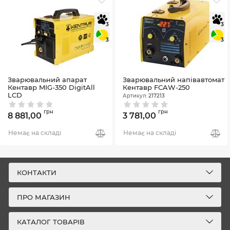
3
3
3
3
Зварювальний апарат
Зварювальний напівавтомат
Кентавр MIG-350 DigitAll
Кентавр FCAW-250
LCD
Артикул:
217213
Артикул:
196143
грн
грн
8 881,00
3 781,00
Немає на складі
Немає на складі
КОНТАКТИ
ПРО МАГАЗИН
КАТАЛОГ ТОВАРІВ