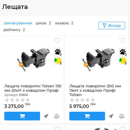
Лещата
замовчуванням
ціною
назвою
Фільтр
рейтингу
3
3
3
3
Лещата поворотні Tolsen 150
Лещата поворотні 200 мм
мм 20кН з ковадлом Профі
15кН з ковадлом Профі
Tolsen
Артикул:
10806
Артикул:
10808
грн
грн
3 275,00
5 975,00