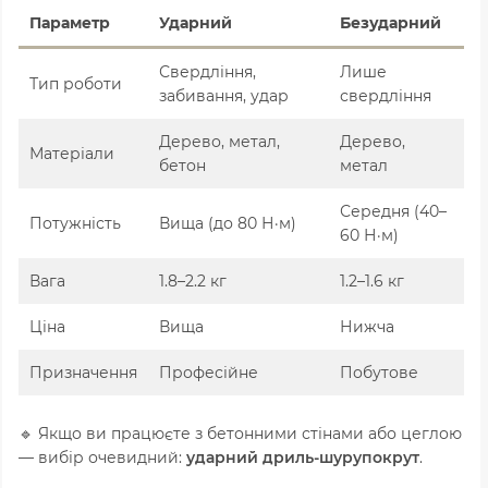
Параметр
Ударний
Безударний
Свердління,
Лише
Тип роботи
забивання, удар
свердління
Дерево, метал,
Дерево,
Матеріали
бетон
метал
Середня (40–
Потужність
Вища (до 80 Н·м)
60 Н·м)
Вага
1.8–2.2 кг
1.2–1.6 кг
Ціна
Вища
Нижча
Призначення
Професійне
Побутове
🔹 Якщо ви працюєте з бетонними стінами або цеглою
— вибір очевидний:
ударний дриль-шурупокрут
.