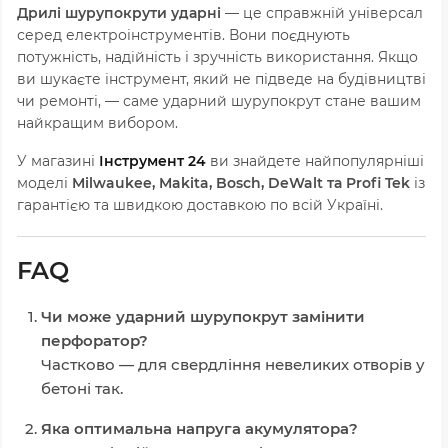
Дрилі шурупокрути ударні
— це справжній універсал
серед електроінструментів. Вони поєднують
потужність, надійність і зручність використання. Якщо
ви шукаєте інструмент, який не підведе на будівництві
чи ремонті, — саме ударний шурупокрут стане вашим
найкращим вибором.
У магазині
Інструмент 24
ви знайдете найпопулярніші
моделі
Milwaukee, Makita, Bosch, DeWalt та Profi Tek
із
гарантією та швидкою доставкою по всій Україні.
FAQ
Чи може ударний шурупокрут замінити
перфоратор?
Частково — для свердління невеликих отворів у
бетоні так.
Яка оптимальна напруга акумулятора?