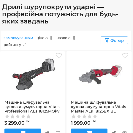
Дрилі шурупокрути ударні —
професійна потужність для будь-
яких завдань
замовчуванням
ціною
назвою
Фільтр
рейтингу
Машина шліфувальна
Машина шліфувальна
кутова акумуляторна Vitals
кутова акумуляторна Vitals
Professional ALs 18125MOkv
Master ALs 18125BX BL
BL
Артикул:
251249
Артикул:
251248
грн
грн
3 299,00
1 999,00