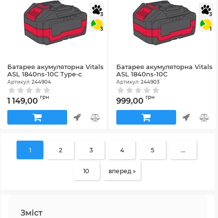
3
3
3
1
Батарея акумуляторна Vitals
Батарея акумуляторна Vitals
ASL 1840ns-10С Type-c
ASL 1840ns-10С
Артикул:
244904
Артикул:
244903
грн
грн
1 149,00
999,00
1
2
3
4
5
...
10
вперед »
Зміст