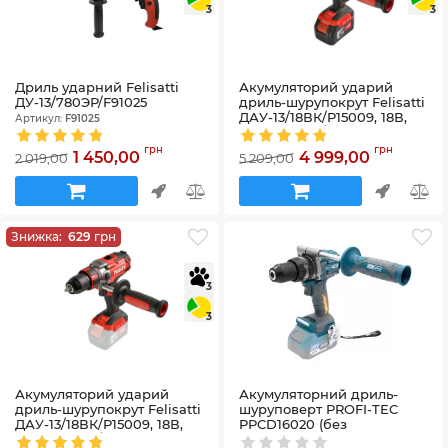
3
3
Дриль ударний Felisatti
Акумуляторий ударий
ДУ-13/780ЭР/F91025
дриль-шурупокрут Felisatti
ДАУ-13/18ВК/P15009, 18В,
Артикул:
F91025
450-1700 об/хв, 65 Нм (АКБ
4А. ЗП)
грн
грн
1 450,00
4 999,00
2 019,00
5 209,00
Артикул:
P15009
Знижка:
629
грн
3
3
Акумуляторий ударий
Акумуляторний дриль-
дриль-шурупокрут Felisatti
шуруповерт PROFI-TEC
ДАУ-13/18ВК/P15009, 18В,
PPCD16020 (без
450-1700 об/хв, 65 Нм (без
акумулятора та зарядного