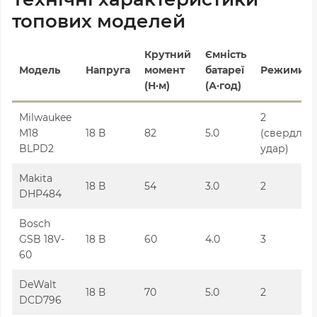
топових моделей
Крутний
Ємність
Модель
Напруга
момент
батареї
Режими
(Н·м)
(А·год)
Milwaukee
2
M18
18 В
82
5.0
(свердлінн
BLPD2
удар)
Makita
18 В
54
3.0
2
DHP484
Bosch
GSB 18V-
18 В
60
4.0
3
60
DeWalt
18 В
70
5.0
2
DCD796