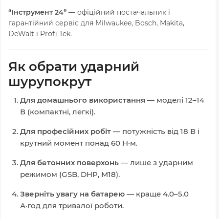
“Інструмент 24”
— офіційний постачальник і
гарантійний сервіс для Milwaukee, Bosch, Makita,
DeWalt і Profi Tek.
Як обрати ударний
шурупокрут
Для домашнього використання
— моделі 12–14
В (компактні, легкі).
Для професійних робіт
— потужність від 18 В і
крутний момент понад 60 Н·м.
Для бетонних поверхонь
— лише з ударним
режимом (GSB, DHP, M18).
Зверніть увагу на батарею
— краще 4.0–5.0
А·год для тривалої роботи.