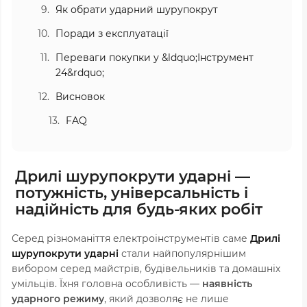
Як обрати ударний шурупокрут
Поради з експлуатації
Переваги покупки у &ldquo;Інструмент
24&rdquo;
Висновок
FAQ
Дрилі шурупокрути ударні —
потужність, універсальність і
надійність для будь-яких робіт
Серед різноманіття електроінструментів саме
Дрилі
шурупокрути ударні
стали найпопулярнішим
вибором серед майстрів, будівельників та домашніх
умільців. Їхня головна особливість —
наявність
ударного режиму
, який дозволяє не лише