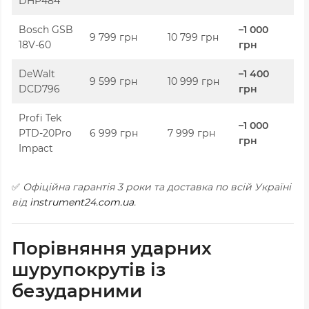
DHP484
Bosch GSB
–1 000
9 799 грн
10 799 грн
18V-60
грн
DeWalt
–1 400
9 599 грн
10 999 грн
DCD796
грн
Profi Tek
–1 000
PTD-20Pro
6 999 грн
7 999 грн
грн
Impact
✅
Офіційна гарантія 3 роки та доставка по всій Україні
від
instrument24.com.ua
.
Порівняння ударних
шурупокрутів із
безударними