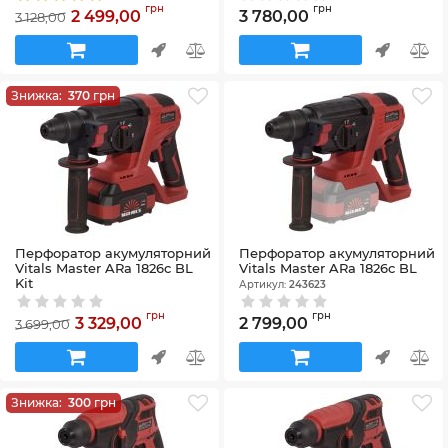
АКБ ,ЗП)
пристрою)
грн
грн
2 499,00
3 780,00
3 128,00
Артикул:
P15009
Артикул:
58_40701
Знижка:
370
грн
Перфоратор акумуляторний
Перфоратор акумуляторний
Vitals Master ARa 1826c BL
Vitals Master ARa 1826c BL
Kit
Артикул:
243623
Артикул:
243624
грн
грн
3 329,00
2 799,00
3 699,00
Знижка:
300
грн