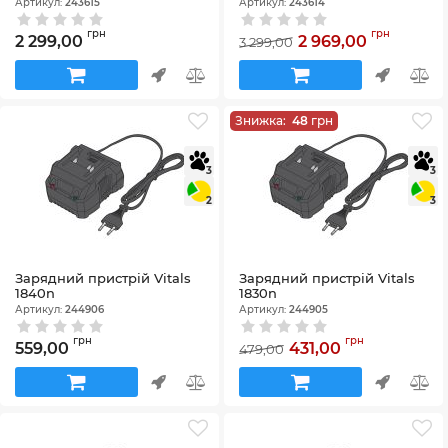
Артикул:
243615
Артикул:
243614
грн
грн
2 299,00
2 969,00
3 299,00
Знижка:
48
грн
3
3
2
3
Зарядний пристрій Vitals
Зарядний пристрій Vitals
1840n
1830n
Артикул:
244906
Артикул:
244905
грн
грн
559,00
431,00
479,00