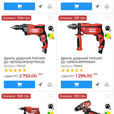
Знижка:
1134
грн
Знижка:
551
грн
3
3
3
3
Дриль ударний Felisatti
Дриль ударний Felisatti
ДУ-16/1050ЭР(М)/F91423
ДУ-13/600ЭР/F91600
Артикул:
F91423
Артикул:
F91600
грн
грн
2 750,00
1 299,00
3 884,00
1 850,00
Знижка:
569
грн
Знижка:
210
грн
3
3