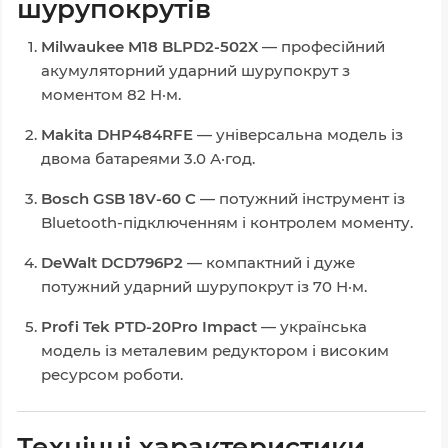
шурупокрутів
Milwaukee M18 BLPD2-502X
— професійний
акумуляторний ударний шурупокрут з
моментом 82 Н·м.
Makita DHP484RFE
— універсальна модель із
двома батареями 3.0 А·год.
Bosch GSB 18V-60 C
— потужний інструмент із
Bluetooth-підключенням і контролем моменту.
DeWalt DCD796P2
— компактний і дуже
потужний ударний шурупокрут із 70 Н·м.
Profi Tek PTD-20Pro Impact
— українська
модель із металевим редуктором і високим
ресурсом роботи.
Технічні характеристики