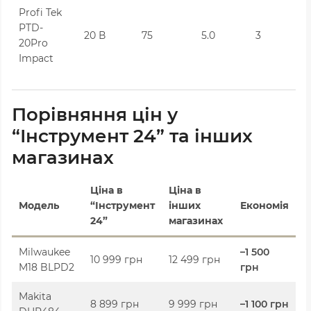
Profi Tek
PTD-
20 В
75
5.0
3
20Pro
Impact
Порівняння цін у
“Інструмент 24” та інших
магазинах
Ціна в
Ціна в
Модель
“Інструмент
інших
Економія
24”
магазинах
Milwaukee
–1 500
10 999 грн
12 499 грн
M18 BLPD2
грн
Makita
8 899 грн
9 999 грн
–1 100 грн