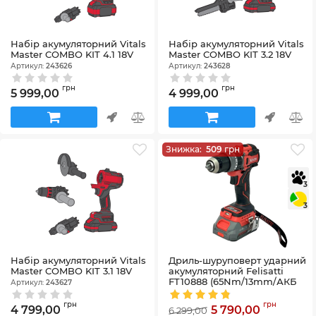
Набір акумуляторний Vitals
Набір акумуляторний Vitals
Master COMBO KIT 4.1 18V
Master COMBO KIT 3.2 18V
Артикул:
243626
Артикул:
243628
грн
грн
5 999,00
4 999,00
Знижка:
509
грн
3
3
Набір акумуляторний Vitals
Дриль-шуруповерт ударний
Master COMBO KIT 3.1 18V
акумуляторний Felisatti
FT10888 (65Nm/13mm/АКБ
Артикул:
243627
2шт.+ЗУ+Кейс) ударів 0-
7200/0-30000 хв-1
грн
грн
4 799,00
5 790,00
6 299,00
Артикул:
FT10888