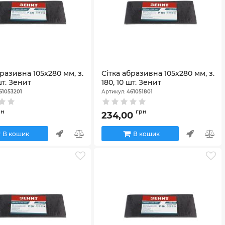
бразивна 105х280 мм, з.
Сітка абразивна 105х280 мм, з.
шт. Зенит
180, 10 шт. Зенит
61053201
Артикул:
461051801
рн
грн
234,00
В кошик
В кошик