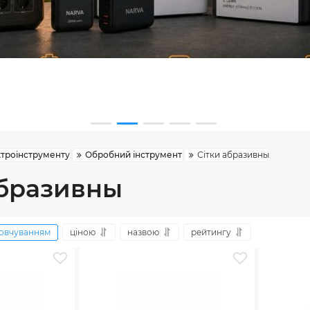
ктроінструменту
Обробний інструмент
Сітки абразивны
абразивны
овчуванням
ціною
назвою
рейтингу