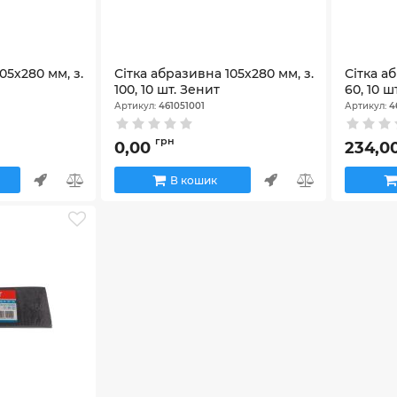
05х280 мм, з.
Сітка абразивна 105х280 мм, з.
Сітка а
100, 10 шт. Зенит
60, 10 ш
Артикул:
461051001
Артикул:
4
грн
0,00
234,0
В кошик