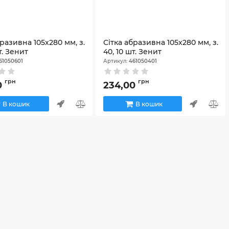
бразивна 105х280 мм, з.
Сітка абразивна 105х280 мм, з.
т. Зенит
40, 10 шт. Зенит
61050601
Артикул:
461050401
грн
грн
0
234,00
В кошик
В кошик