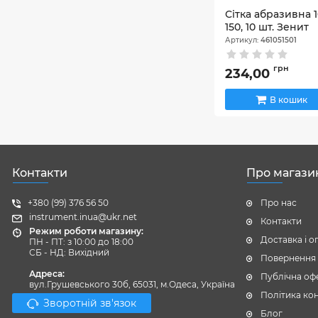
Сітка абразивна 1
150, 10 шт. Зенит
Артикул:
461051501
грн
234,00
В кошик
Контакти
Про магази
+380 (99) 376 56 50
Про нас
instrument.inua@ukr.net
Контакти
Режим роботи магазину:
Доставка і о
ПН - ПТ: з 10:00 до 18:00
СБ - НД: Вихідний
Повернення 
Адреса:
Публічна оф
вул.Грушевського 30б, 65031, м.Одеса, Україна
Політика кон
Зворотній зв'язок
Блог