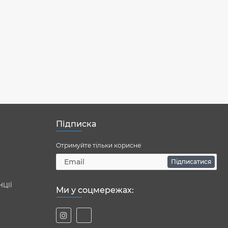
Підписка
Отримуйте тільки корисне
Підписатися
НЦІЇ
Ми у соцмережах: