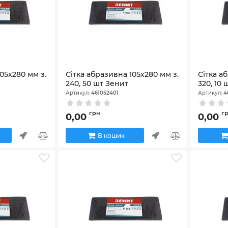
05х280 мм з.
Сітка абразивна 105х280 мм з.
Сітка а
240, 50 шт Зенит
320, 10 
Артикул:
461052401
Артикул:
4
грн
г
0,00
0,00
В кошик