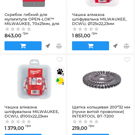
Скребок гибкий для
Чашка алмазна
мультитула OPEN-LOK™
шліфувальна MILWAUKEE,
MILWAUKEE, 70х25мм, для
DCWU, Ø125х22,23мм
удаления силикона, клея,
Артикул:
4932451186
краски
грн
грн
843,00
1 851,00
Артикул:
48906063
3
3
Чашка алмазна
Щетка кольцевая 200*32 мм
шліфувальна MILWAUKEE,
(пучки витой проволоки)
DCWU, Ø100х22,23мм
INTERTOOL BT-7200
Артикул:
4932451185
Артикул:
BT-7200
грн
грн
1 379,00
219,00