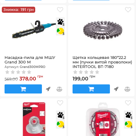
Знижка:
191
грн
3
3
Насадка-пила для МШУ
Щетка кольцевая 180*22.2
Grand 300 M
мм (пучки витой проволоки)
INTERTOOL BT-7180
Артикул:
Grand300MPRO
Артикул:
BT-7180
грн
грн
378,00
199,00
569,00
3
3
3
3