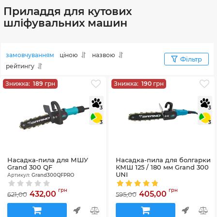
Приладдя для кутових
шліфувальних машин
замовчуванням
ціною
назвою
Фільтр
рейтингу
Знижка:
189
грн
Знижка:
190
грн
3
3
3
3
Насадка-пила для МШУ
Насадка-пила для болгарки
Grand 300 QF
КМШ 125 / 180 мм Grand 300
UNI
Артикул:
Grand300QFPRO
Артикул:
Grand300UNIPRO
грн
грн
432,00
405,00
621,00
595,00