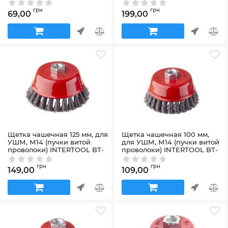
4100
2150
Артикул:
BT-4100
Артикул:
BT-2150
грн
грн
69,00
199,00
Щетка чашечная 125 мм, для
Щетка чашечная 100 мм,
УШМ, М14 (пучки витой
для УШМ, М14 (пучки витой
проволоки) INTERTOOL BT-
проволоки) INTERTOOL BT-
2125
2100
Артикул:
BT-2125
Артикул:
BT-2100
грн
грн
149,00
109,00