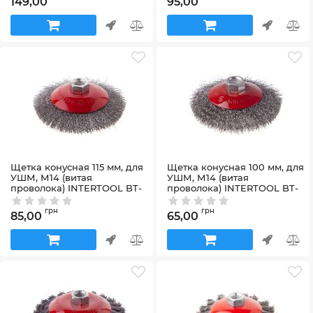
149,00
95,00
Щетка конусная 115 мм, для
Щетка конусная 100 мм, для
УШМ, М14 (витая
УШМ, М14 (витая
проволока) INTERTOOL BT-
проволока) INTERTOOL BT-
5115
5100
Артикул:
BT-5115
Артикул:
BT-5100
грн
грн
85,00
65,00