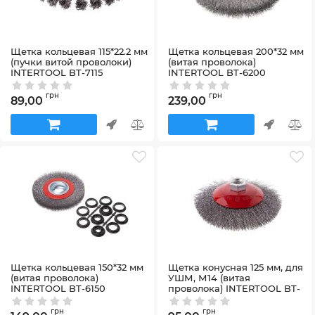
Щетка кольцевая 115*22.2 мм
Щетка кольцевая 200*32 мм
(пучки витой проволоки)
(витая проволока)
INTERTOOL BT-7115
INTERTOOL BT-6200
Артикул:
BT-7115
Артикул:
BT-6200
грн
грн
89,00
239,00
Щетка кольцевая 150*32 мм
Щетка конусная 125 мм, для
(витая проволока)
УШМ, М14 (витая
INTERTOOL BT-6150
проволока) INTERTOOL BT-
5125
Артикул:
BT-6150
Артикул:
BT-5125
грн
грн