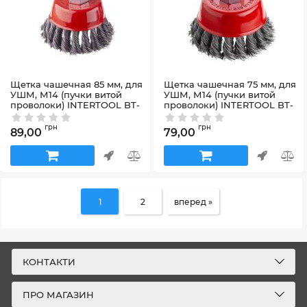
Щетка чашечная 85 мм, для
Щетка чашечная 75 мм, для
УШМ, М14 (пучки витой
УШМ, М14 (пучки витой
проволоки) INTERTOOL BT-
проволоки) INTERTOOL BT-
2085
2075
Артикул:
BT-2085
Артикул:
BT-2075
грн
грн
89,00
79,00
1
2
вперед »
КОНТАКТИ
ПРО МАГАЗИН