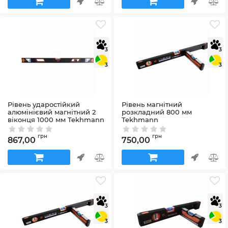
3
3
3
3
Рівень ударостійкий
Рівень магнітний
алюмінієвий магнітний 2
розкладний 800 мм
віконця 1000 мм Tekhmann
Tekhmann
Артикул:
9001000
Артикул:
9000800
грн
грн
867,00
750,00
3
3
3
3