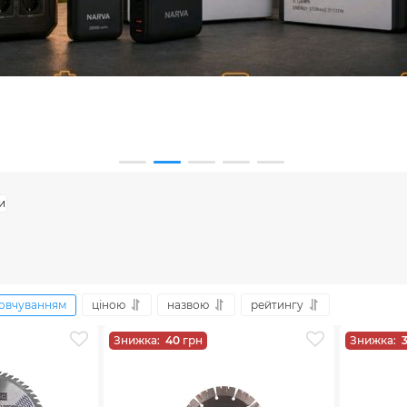
и
овчуванням
ціною
назвою
рейтингу
Знижка:
40
грн
Знижка: