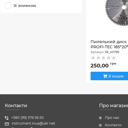
Зі знижкою
Пиляльний диск 
PROFI-TEC 185*20
Артикул:
58_40796
грн
250,00
В кошик
Контакти
Про магази
+380 (99) 376 56 50
Про нас
instrument.inua@ukr.net
Контакти