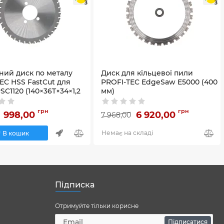
3
3
ний диск по металу
Диск для кільцевої пили
EC HSS FastCut для
PROFI-TEC EdgeSaw E5000 (400
PSC1120 (140×36T×34×1,2
мм)
Артикул:
58_34564
8_29944
грн
грн
998,00
6 920,00
7 968,00
Немає на складі
В кошик
Підписка
Отримуйте тільки корисне
Підписатися