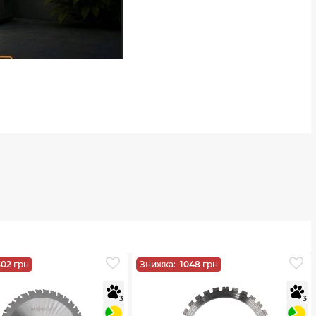
302
грн
Знижка:
1048
грн
3
3