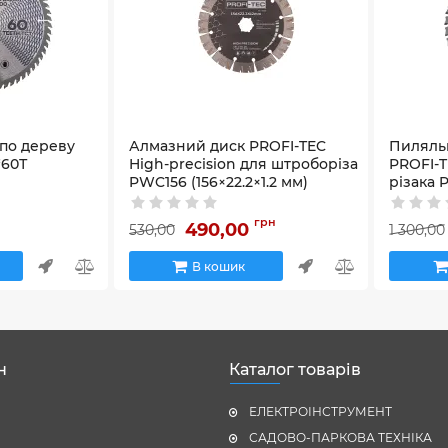
по дереву
Алмазний диск PROFI-TEC
Пиляль
*60Т
High-precision для штроборіза
PROFI-T
PWC156 (156×22.2×1.2 мм)
різака 
мм)
Артикул:
58_38212
Артикул:
5
грн
490,00
530,00
1 300,00
В кошик
н
Каталог товарів
ЕЛЕКТРОІНСТРУМЕНТ
САДОВО-ПАРКОВА ТЕХНІКА