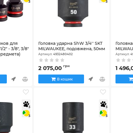
3
3
ков для
Головка ударна ShW 3/4'' SKT
Головка
1/2" - 3/8", 3/8"
MILWAUKEE, подовжена, 50мм
MILWAU
(4 предмета)
Артикул:
4932480402
Артикул:
4
грн
2 075,00
1 496
В кошик
3
3
3
3