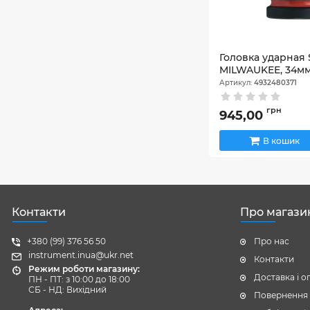
Головка ударная 
MILWAUKEE, 34м
Артикул:
4932480371
грн
945,00
В кошик
Контакти
Про магази
+380 (99) 376 56 50
Про нас
instrument.inua@ukr.net
Контакти
Режим роботи магазину:
Доставка і о
ПН - ПТ: з 10:00 до 18:00
СБ - НД: Вихідний
Повернення 