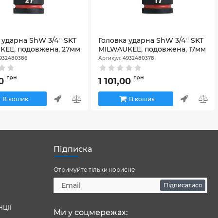
 ударна ShW 3/4'' SKT
Головка ударна ShW 3/4'' SKT
KEE, подовжена, 27мм
MILWAUKEE, подовжена, 17мм
932480386
Артикул:
4932480378
грн
грн
00
1 101,00
В кошик
В кошик
Підписка
Отримуйте тільки корисне
Підписатися
НЦІЇ
Ми у соцмережах: