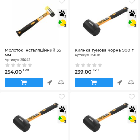
3
3
3
3
Молоток інсталяційний 35
Киянка гумова чорна 900 г
мм
Артикул:
25038
Артикул:
25042
грн
грн
254,00
239,00
3
3
3
3