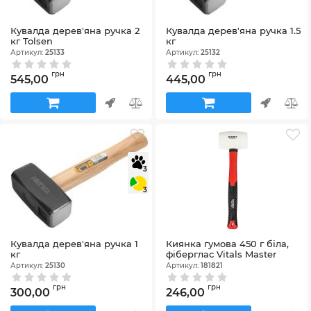
Кувалда дерев'яна ручка 2
Кувалда дерев'яна ручка 1.5
кг Tolsen
кг
Артикул:
25133
Артикул:
25132
грн
грн
545,00
445,00
3
3
Кувалда дерев'яна ручка 1
Киянка гумова 450 г біла,
кг
фіберглас Vitals Master
Артикул:
25130
Артикул:
181821
грн
грн
300,00
246,00