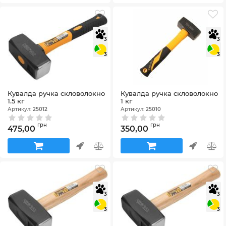
3
3
3
3
Кувалда ручка скловолокно
Кувалда ручка скловолокно
1.5 кг
1 кг
Артикул:
25012
Артикул:
25010
грн
грн
475,00
350,00
3
3
3
3