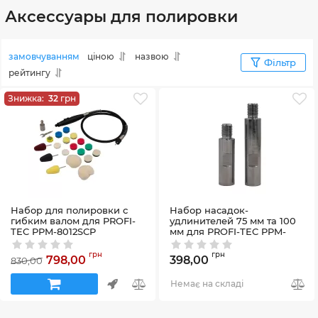
Аксессуары для полировки
замовчуванням
ціною
назвою
Фільтр
рейтингу
Знижка:
32
грн
Набор для полировки с
Набор насадок-
гибким валом для PROFI-
удлинителей 75 мм та 100
TEC PPM-8012SCP
мм для PROFI-TEC PPM-
8012SCP
Артикул:
58_30795
Артикул:
58_30793
грн
грн
798,00
398,00
830,00
Немає на складі