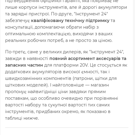
підтвердження офіційної гарантії, яка покриває не
лише корпуси інструментів, але й дорогі акумулятори
та зарядні пристрої. По-друге, "Інструмент 24"
забезпечує
кваліфіковану технічну підтримку
та
консультації, допомагаючи обрати набір з
оптимальною комплектацією, виходячи з ваших
реальних робочих потреб, а не просто за ціною.
По-третє, саме у великих дилерів, як "Інструмент 24",
завжди в наявності
повний асортимент аксесуарів та
запасних частин
для платформи 20V. Це стосується як
додаткових акумуляторів високої ємності, так і
швидкозамінних компонентів (патрони, щітки для
щіткових моделей). І найголовніше — магазин
пропонує найвигідніші ціни завдяки прямим
поставкам, що особливо очевидно при порівнянні
вартості набору та сукупної вартості тих самих
інструментів, придбаних окремо, як показано в
таблиці нижче.