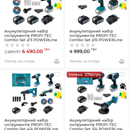
3
3
Акумуляторний набір
Акумуляторний набір
інструментів PROFI-TEC
інструментів PROFI-TEC
Combo Set 2/3 POWERLine
Combo Set 2/6 POWERLine
(DGA20BL, DHP485BL)
(PCD2820V, DTW500BL)
(2×PT2040MP (4.0 Аг),
(2×PT2040MP (4.0 Аг),
грн
грн
6 490,00
4 999,00
7 999,00
зарядний пристрій)
зарядний пристрій)
Артикул:
58_28892
Артикул:
58_29852
Немає на складі
Немає на складі
Знижка:
2700
грн
3
3
3
3
Акумуляторний набір
Акумуляторний набір
інструментів PROFI-TEC
інструментів PROFI-TEC
Combo Set 4/4 POWERLine
Combo Set 3/4 POWERLine