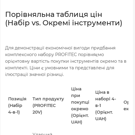
Порівняльна таблиця цін
(Набір vs. Окремі інструменти)
Для демонстрації економічної вигоди придбання
комплексного набору PROFITEC порівняємо
орієнтовну вартість покупки інструментів окремо та в
комплекті. Ціни є умовними та представлені для
ілюстрації значної різниці.
Ціна
Ціна в
при
Позиція
Тип продукту
наборі 4-
покупці
Оріє
(Набір
(PROFITEC
в-1
окремо
екон
4-в-1)
20V)
(Орієнт.
(Орієнт.
UAH)
UAH)
Ударний