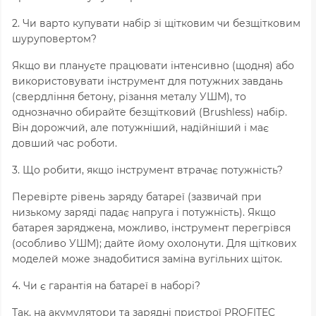
2. Чи варто купувати набір зі щітковим чи безщітковим
шуруповертом?
Якщо ви плануєте працювати інтенсивно (щодня) або
використовувати інструмент для потужних завдань
(свердління бетону, різання металу УШМ), то
однозначно обирайте безщітковий (Brushless) набір.
Він дорожчий, але потужніший, надійніший і має
довший час роботи.
3. Що робити, якщо інструмент втрачає потужність?
Перевірте рівень заряду батареї (зазвичай при
низькому заряді падає напруга і потужність). Якщо
батарея заряджена, можливо, інструмент перегрівся
(особливо УШМ); дайте йому охолонути. Для щіткових
моделей може знадобитися заміна вугільних щіток.
4. Чи є гарантія на батареї в наборі?
Так, на акумулятори та зарядні пристрої PROFITEC