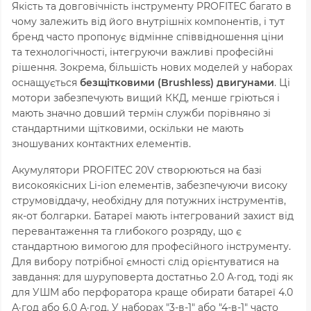
Якість та довговічність інструменту PROFITEC багато в
чому залежить від його внутрішніх компонентів, і тут
бренд часто пропонує відмінне співвідношення ціни
та технологічності, інтегруючи важливі професійні
рішення. Зокрема, більшість нових моделей у наборах
оснащується
безщітковими (Brushless) двигунами
. Ці
мотори забезпечують вищий ККД, менше гріються і
мають значно довший термін служби порівняно зі
стандартними щітковими, оскільки не мають
зношуваних контактних елементів.
Акумулятори PROFITEC 20V створюються на базі
високоякісних Li-ion елементів, забезпечуючи високу
струмовіддачу, необхідну для потужних інструментів,
як-от болгарки. Батареї мають інтегрований захист від
перевантаження та глибокого розряду, що є
стандартною вимогою для професійного інструменту.
Для вибору потрібної ємності слід орієнтуватися на
завдання: для шуруповерта достатньо 2.0 А·год, тоді як
для УШМ або перфоратора краще обирати батареї 4.0
А·год або 6.0 А·год. У наборах "3-в-1" або "4-в-1" часто