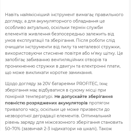
Навіть найякісніший інструмент вимагає правильного
догляду, а для акумуляторного обладнання це
особливо актуально, оскільки термін служби
елементів живлення безпосередньо залежить від
умов експлуатації та зберігання. Після роботи слід
очищати інструменти від пилу та металевої стружки,
використовуючи стиснене повітря або м'яку щітку. Це
запобігає забиванню вентиляційних отворів та
проникненню стружки в двигун та електронні плати,
що може викликати коротке замикання.
Щодо догляду за 20V батареями PROFITEC, їхнє
зберігання має відбуватися в сухому місці при
помірній температурі.
Не допускайте зберігання
повністю розряджених акумуляторів
протягом
тривалого часу, оскільки це може призвести до
незворотної деградації елементів. Оптимальний
рівень заряду для міжсезонного зберігання становить
50–70% (зазвичай 2-3 індикатори на шкалі). Також