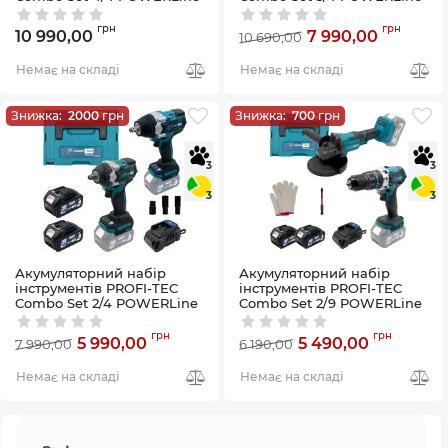
(PBH201BL, DTW800BL,
(DHP485BL, PGA202BL,
DGA20BL, PCD2820V)
DTW800BL) (2×PT2040MP
грн
грн
10 990,00
7 990,00
10 690,00
(2×PT2040MP (4.0 Аг),
(4.0 Аг), зарядний пристрій)
зарядний пристрій)
Артикул:
58_29861
Немає на складі
Немає на складі
Артикул:
58_29857
Знижка:
2000
грн
Знижка:
700
грн
3
3
3
3
Акумуляторний набір
Акумуляторний набір
інструментів PROFI-TEC
інструментів PROFI-TEC
Combo Set 2/4 POWERLine
Combo Set 2/9 POWERLine
(DTW500BL, DTW800BL)
(PGA202, DHP485BL)
(2×PT2040MP (4.0 Аг),
(2×PT2040MP (4.0 Аг),
грн
грн
5 990,00
5 490,00
7 990,00
6 190,00
зарядний пристрій)
зарядний пристрій)
Артикул:
58_29945
Артикул:
58_29946
Немає на складі
Немає на складі