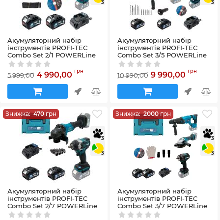
3
3
Акумуляторний набір
Акумуляторний набір
інструментів PROFI-TEC
інструментів PROFI-TEC
Combo Set 2/1 POWERLine
Combo Set 3/5 POWERLine
(DGA20BL, DTW500BL)
(PBH201BL, DTW800BL,
(2×PT2040MP (4.0 Аг),
DGA20BL) (2×PT2040MP (4.0
грн
грн
4 990,00
9 990,00
5 999,00
10 990,00
зарядний пристрій)
Аг), зарядний пристрій)
Артикул:
58_28891
Артикул:
58_29144
Знижка:
470
грн
Знижка:
2000
грн
3
3
3
3
Акумуляторний набір
Акумуляторний набір
інструментів PROFI-TEC
інструментів PROFI-TEC
Combo Set 2/7 POWERLine
Combo Set 3/7 POWERLine
(DGA201BL, DTW500BL)
(PBH201, DGA20BL, PTW502)