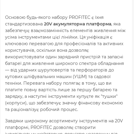
Основою будь-якого набору PROFITEC є їхня
стандартизована
20V акумуляторна платформа
, яка
забезпечує взаємозамінність елементів живлення між
усіма інструментами цієї лінійки. Ця уніфікація є
ключовою перевагою для професіоналів та активних
користувачів, оскільки вона дозволяє
використовувати один зарядний пристрій та запасні
батареї для живлення широкого спектра обладнання
— від ударних шуруповертів та перфораторів до
кутових шліфувальних машин (УШМ) та садової
техніки. Перевага набору полягає в тому, що ви
платите повну вартість лише за першу батарею та
зарядку, а наступні інструменти купуєте як "тушки"
(корпуси), що забезпечує значну фінансову економію
та раціоналізує робочий процес.
Завдяки широкому асортименту інструментів на 20V
платформі, PROFITEC дозволяє створити
індивідуальну майстерню, повністю незалежну від