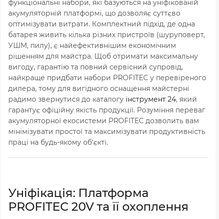
функціональні набори, які базуються на уніфікованій
акумуляторній платформі, що дозволяє суттєво
оптимізувати витрати. Комплектний підхід, де одна
батарея живить кілька різних пристроїв (шуруповерт,
УШМ, пилу), є найефективнішим економічним
рішенням для майстра. Щоб отримати максимальну
вигоду, гарантію та повний сервісний супровід,
найкраще придбати набори PROFITEC у перевіреного
дилера, тому для вигідного оснащення майстерні
радимо звернутися до каталогу
інструмент 24
, який
гарантує офіційну якість продукції. Розуміння переваг
акумуляторної екосистеми PROFITEC дозволить вам
мінімізувати простої та максимізувати продуктивність
праці на будь-якому об'єкті.
Уніфікація: Платформа
PROFITEC 20V та її охоплення