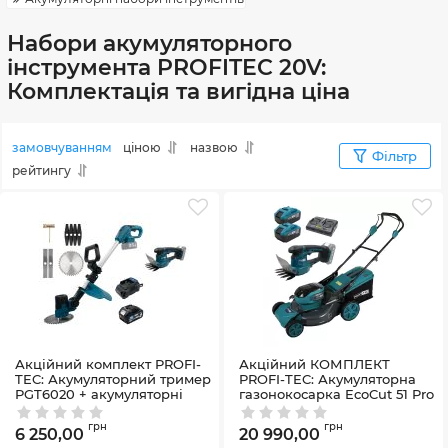
Набори акумуляторного
інструмента PROFITEC 20V:
Комплектація та вигідна ціна
замовчуванням
ціною
назвою
Фільтр
рейтингу
Акційний комплект PROFI-
Акційний КОМПЛЕКТ
TEC: Акумуляторний тример
PROFI-TEC: Акумуляторна
PGT6020 + акумуляторні
газонокосарка EcoCut 51 Pro
ножиці-кущорізи PHT1110 +
40 В (2×20 В) +
батарея 1×PT2040MP (4.0
Акумуляторні ножиці-
грн
грн
6 250,00
20 990,00
Аг), ЗП BC20V, коробка
кущорізи PHT1110 +