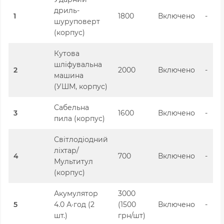
дриль-
1
1800
Включено
-
шуруповерт
(корпус)
Кутова
шліфувальна
2
2000
Включено
-
машина
(УШМ, корпус)
Сабельна
3
1600
Включено
-
пила (корпус)
Світлодіодний
ліхтар/
4
700
Включено
-
Мультитул
(корпус)
Акумулятор
3000
5
4.0 А·год (2
(1500
Включено
-
шт.)
грн/шт)