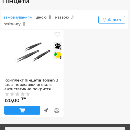
Пінцети
замовчуванням
ціною
назвою
Фільтр
рейтингу
3
3
Комплект пінцетів Tolsen 3
шт. з нержавіючої сталі,
антистатичне покриття
Артикул:
38085
грн
120,00