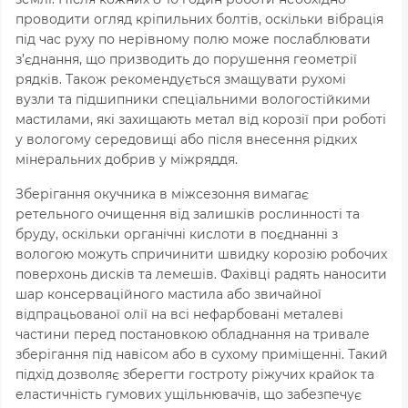
проводити огляд кріпильних болтів,
оскільки вібрація
під час руху по нерівному полю може послаблювати
з’єднання,
що призводить до порушення геометрії
рядків.
Також рекомендується змащувати рухомі
вузли та підшипники спеціальними вологостійкими
мастилами,
які захищають метал від корозії при роботі
у вологому середовищі або після внесення рідких
мінеральних добрив у міжряддя.
Зберігання окучника в міжсезоння вимагає
ретельного очищення від залишків рослинності та
бруду,
оскільки органічні кислоти в поєднанні з
вологою можуть спричинити швидку корозію робочих
поверхонь дисків та лемешів.
Фахівці радять наносити
шар консерваційного мастила або звичайної
відпрацьованої олії на всі нефарбовані металеві
частини перед постановкою обладнання на тривале
зберігання під навісом або в сухому приміщенні.
Такий
підхід дозволяє зберегти гостроту ріжучих крайок та
еластичність гумових ущільнювачів,
що забезпечує