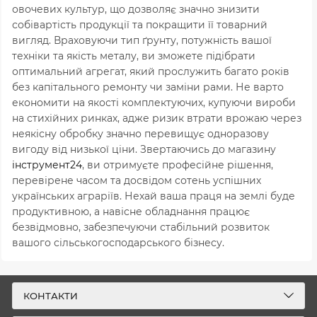
овочевих культур,
що дозволяє значно знизити
собівартість продукції та покращити її товарний
вигляд.
Враховуючи тип ґрунту,
потужність вашої
техніки та якість металу,
ви зможете підібрати
оптимальний агрегат,
який прослужить багато років
без капітального ремонту чи заміни рами.
Не варто
економити на якості комплектуючих,
купуючи вироби
на стихійних ринках,
адже ризик втрати врожаю через
неякісну обробку значно перевищує одноразову
вигоду від низької ціни.
Звертаючись до магазину
інструмент24
,
ви отримуєте професійне рішення,
перевірене часом та досвідом сотень успішних
українських аграріїв.
Нехай ваша праця на землі буде
продуктивною,
а навісне обладнання працює
безвідмовно,
забезпечуючи стабільний розвиток
вашого сільськогосподарського бізнесу.
КОНТАКТИ