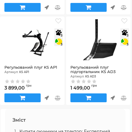
3
3
3
3
Регульований плуг KS AP1
Регульований плуг
підгортальник KS AD3
Артикул:
KS AP1
Артикул:
KS AD3
грн
грн
3 899,00
1 499,00
Зміст
Купити окучники на трактор: Експертний