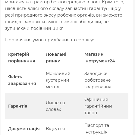
монтажу на трактор безпосередньо в полі.
Крім того,
наявність власного складу запчастин гарантує,
що у
разі природного зносу робочих органів,
ви зможете
швидко замовити змінні лемеші або диски,
не
зупиняючи посівний цикл.
Порівняння умов придбання та сервісу:
Критерій
Локальні
Магазин
порівняння
ринки
інструмент24
Можливий
Заводське
Якість
кустарний
роботоване
зварювання
метод
зварювання
Офіційний
Лише на
Гарантія
гарантійний
словах
талон
Паспорт та
Документація
Відсутня
інструкція