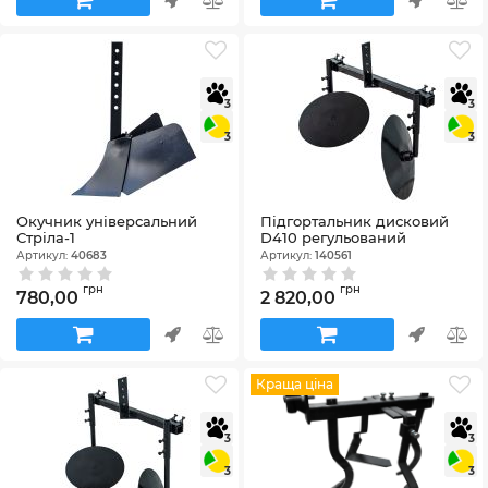
3
3
3
3
Окучник універсальний
Підгортальник дисковий
Стріла-1
D410 регульований
Артикул:
40683
Артикул:
140561
грн
грн
780,00
2 820,00
Краща ціна
3
3
3
3