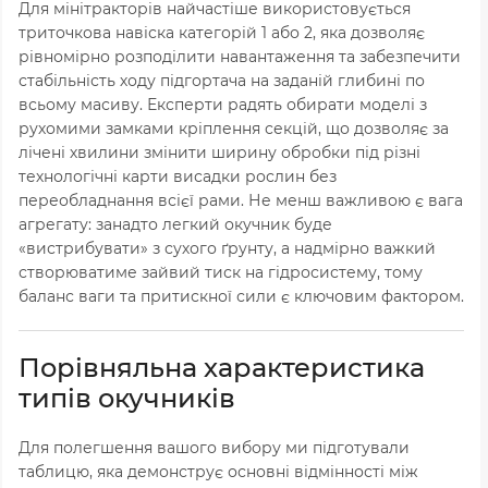
Для мінітракторів найчастіше використовується
триточкова навіска категорій 1 або 2,
яка дозволяє
рівномірно розподілити навантаження та забезпечити
стабільність ходу підгортача на заданій глибині по
всьому масиву.
Експерти радять обирати моделі з
рухомими замками кріплення секцій,
що дозволяє за
лічені хвилини змінити ширину обробки під різні
технологічні карти висадки рослин без
переобладнання всієї рами.
Не менш важливою є вага
агрегату:
занадто легкий окучник буде
«вистрибувати» з сухого ґрунту,
а надмірно важкий
створюватиме зайвий тиск на гідросистему,
тому
баланс ваги та притискної сили є ключовим фактором.
Порівняльна характеристика
типів окучників
Для полегшення вашого вибору ми підготували
таблицю,
яка демонструє основні відмінності між