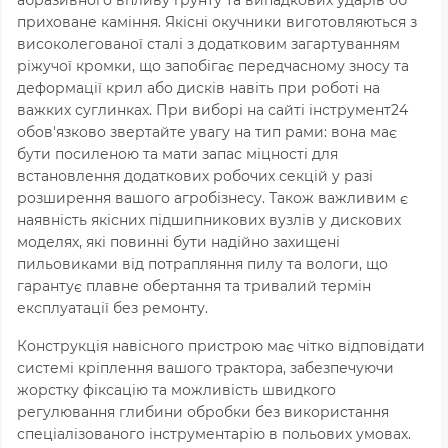
абразивного впливу ґрунту та випадкових ударів об
приховане каміння.
Якісні окучники виготовляються з
високолегованої сталі з додатковим загартуванням
ріжучої кромки,
що запобігає передчасному зносу та
деформації крил або дисків навіть при роботі на
важких суглинках.
При виборі на сайті інструмент24
обов'язково звертайте увагу на тип рами:
вона має
бути посиленою та мати запас міцності для
встановлення додаткових робочих секцій у разі
розширення вашого агробізнесу.
Також важливим є
наявність якісних підшипникових вузлів у дискових
моделях,
які повинні бути надійно захищені
пильовиками від потрапляння пилу та вологи,
що
гарантує плавне обертання та тривалий термін
експлуатації без ремонту.
Конструкція навісного пристрою має чітко відповідати
системі кріплення вашого трактора,
забезпечуючи
жорстку фіксацію та можливість швидкого
регулювання глибини обробки без використання
спеціалізованого інструментарію в польових умовах.