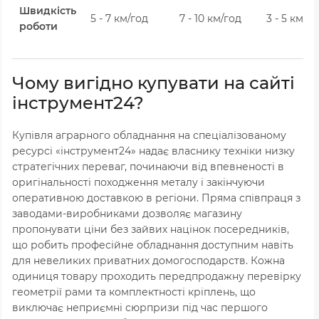
Швидкість
5 - 7 км/год
7 - 10 км/год
3 - 5 км/г
роботи
Чому вигідно купувати на сайті
інструмент24?
Купівля аграрного обладнання на спеціалізованому
ресурсі «інструмент24» надає власнику техніки низку
стратегічних переваг,
починаючи від впевненості в
оригінальності походження металу і закінчуючи
оперативною доставкою в регіони.
Пряма співпраця з
заводами-виробниками дозволяє магазину
пропонувати ціни без зайвих націнок посередників,
що робить професійне обладнання доступним навіть
для невеликих приватних домогосподарств.
Кожна
одиниця товару проходить передпродажну перевірку
геометрії рами та комплектності кріплень,
що
виключає неприємні сюрпризи під час першого