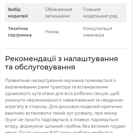
Вибір
Обмежений
Повний
моделей
залишками
модельний ряд
Технічна
Консультація
Немає
підтримка
інженера
Рекомендації з налаштування
та обслуговування
Правильне налаштування окучника починається з
вирівнювання рами трактора та встановлення
однакового кута атаки для всіх робочих секцій,
щоб
уникнути нерівномірного навантаження та «ведення»
агрегату в сторону.
Для дискових моделей критично
важливо встановити такий кут розвалу,
при якому
ґрунт не просто підрізається,
а плавно піднімається
вгору,
формуючи щільний гребінь без великих грудок
землі.
Після кожних 8-10 годин роботи необхідно