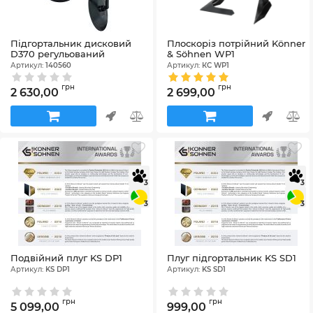
Підгортальник дисковий
Плоскоріз потрійний Könner
D370 регульований
& Söhnen WP1
Артикул:
140560
Артикул:
КС WP1
грн
грн
2 630,00
2 699,00
3
3
3
3
Подвійний плуг KS DP1
Плуг підгортальник KS SD1
Артикул:
KS DP1
Артикул:
KS SD1
грн
грн
5 099,00
999,00