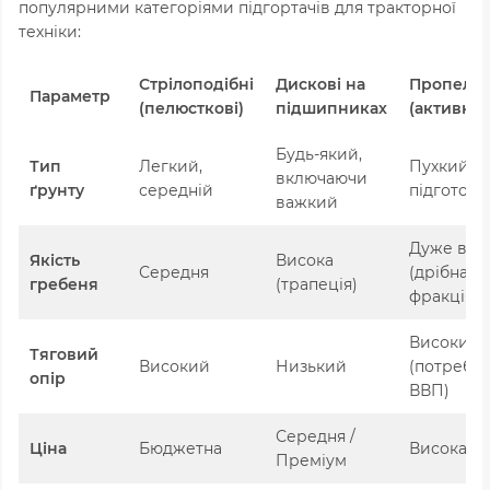
популярними категоріями підгортачів для тракторної
техніки:
Стрілоподібні
Дискові на
Пропелер
Параметр
(пелюсткові)
підшипниках
(активні)
Будь-який,
Тип
Легкий,
Пухкий,
включаючи
ґрунту
середній
підготов
важкий
Дуже вис
Якість
Висока
Середня
(дрібна
гребеня
(трапеція)
фракція)
Високий
Тяговий
Високий
Низький
(потребує
опір
ВВП)
Середня /
Ціна
Бюджетна
Висока
Преміум