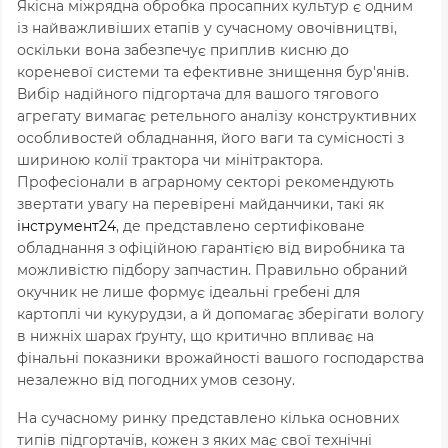
Якісна міжрядна обробка просапних культур є одним
із найважливіших етапів у сучасному овочівництві,
оскільки вона забезпечує приплив кисню до
кореневої системи та ефективне знищення бур'янів.
Вибір надійного підгортача для вашого тягового
агрегату вимагає ретельного аналізу конструктивних
особливостей обладнання,
його ваги та сумісності з
шириною колії трактора чи мінітрактора.
Професіонали в аграрному секторі рекомендують
звертати увагу на перевірені майданчики,
такі як
інструмент24
,
де представлено сертифіковане
обладнання з офіційною гарантією від виробника та
можливістю підбору запчастин.
Правильно обраний
окучник не лише формує ідеальні гребені для
картоплі чи кукурудзи,
а й допомагає зберігати вологу
в нижніх шарах ґрунту,
що критично впливає на
фінальні показники врожайності вашого господарства
незалежно від погодних умов сезону.
На сучасному ринку представлено кілька основних
типів підгортачів,
кожен з яких має свої технічні