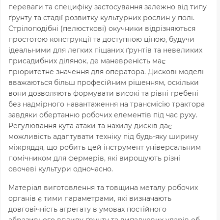
переваги та специфіку застосування залежно від типу
ґрунту та стадії розвитку культурних рослин у полі.
Стрілоподібні (пелюсткові) окучники відрізняються
простотою конструкції та доступною ціною,
будучи
ідеальними для легких піщаних ґрунтів та невеликих
присадибних ділянок,
де маневреність має
пріоритетне значення для оператора.
Дискові моделі
вважаються більш професійним рішенням,
оскільки
вони дозволяють формувати високі та рівні гребені
без надмірного навантаження на трансмісію трактора
завдяки обертанню робочих елементів під час руху.
Регулювання кута атаки та нахилу дисків дає
можливість адаптувати техніку під будь-яку ширину
міжряддя,
що робить цей інструмент універсальним
помічником для фермерів,
які вирощують різні
овочеві культури одночасно.
Матеріал виготовлення та товщина металу робочих
органів є тими параметрами,
які визначають
довговічність агрегату в умовах постійного