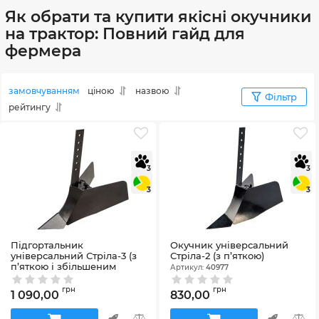
Як обрати та купити якісні окучники
на трактор: Повний гайд для
фермера
замовчуванням
ціною
назвою
Фільтр
рейтингу
3
3
3
3
Підгортальник
Окучник універсальний
універсальний Стріла-3 (з
Стріла-2 (з п’яткою)
п’яткою і збільшеним
Артикул:
40977
крилом)
Артикул:
48342
грн
грн
1 090,00
830,00