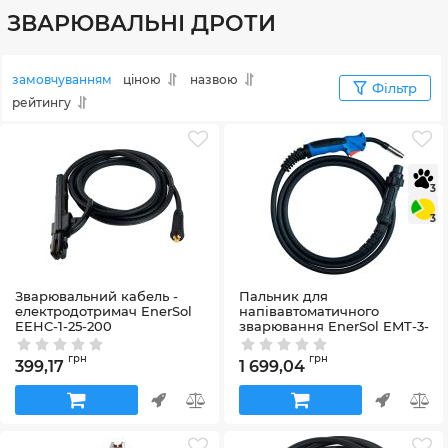
ЗВАРЮВАЛЬНІ ДРОТИ
замовчуванням
ціною
назвою
Фільтр
рейтингу
3
3
Зварювальний кабель -
Пальник для
електродотримач EnerSol
напівавтоматичного
EEHC-1-25-200
зварювання EnerSol EMT-3-
20-180
Артикул:
EEHC-1-25-200
Артикул:
EMT-3-20-180
грн
грн
399,17
1 699,04