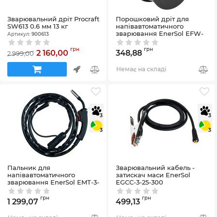
Зварювальний дріт Procraft
Порошковий дріт для
SW613 0.6 мм 13 кг
напівавтоматичного
зварювання EnerSol EFW-
Артикул:
900613
0810
Артикул:
EFW-0810
грн
грн
2 160,00
348,88
2 999,00
Немає на складі
3
3
3
3
Пальник для
Зварювальний кабель -
напівавтоматичного
затискач маси EnerSol
зварювання EnerSol EMT-3-
EGCC-3-25-300
14-150
Артикул:
EGCC-3-25-300
Артикул:
EMT-3-14-150
грн
грн
1 299,07
499,13