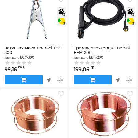
3
3
3
3
Затискач маси EnerSol EGC-
Тримач електрода EnerSol
300
EEH-200
Артикул:
EGC-300
Артикул:
EEH-200
грн
грн
99,16
199,06