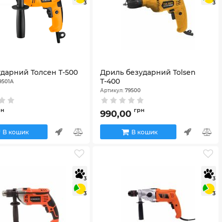
3
3
дарний Толсен Т-500
Дриль безударний Tolsen
Т-400
9501A
Артикул:
79500
рн
грн
990,00
В кошик
В кошик
3
3
3
3