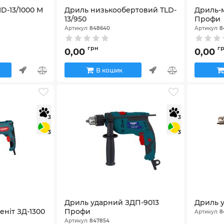
D-13/1000 М
Дриль низькообертовий TLD-
Дриль-
13/950
Профи
Артикул:
848640
Артикул:
8
грн
г
0,00
0,00
В кошик
3
3
3
3
Дриль ударний ЗДП-9013
Дриль 
ніт ЗД-1300
Профи
Артикул:
8
Артикул:
847854