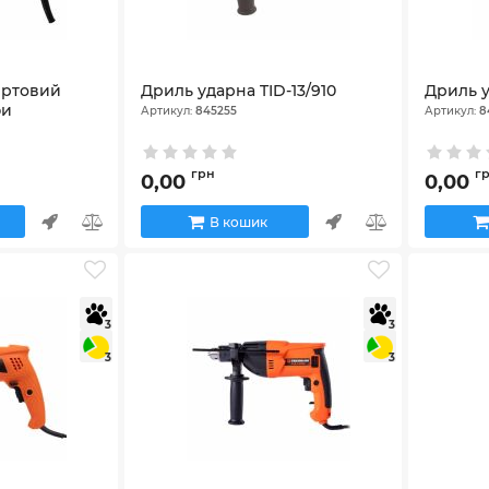
ертовий
Дриль ударна TID-13/910
Дриль у
фи
Артикул:
845255
Артикул:
8
грн
г
0,00
0,00
В кошик
3
3
3
3