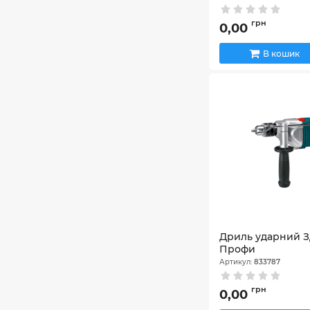
Артикул:
848638
грн
0,00
В кошик
Дриль ударний З
Профи
Артикул:
833787
грн
0,00