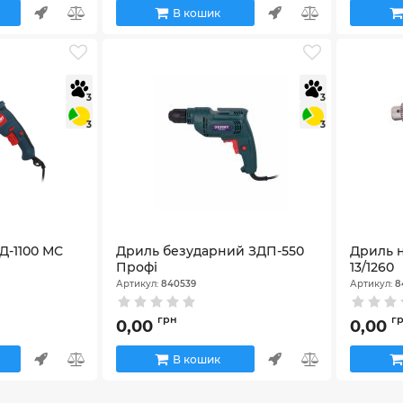
В кошик
3
3
3
3
Д-1100 МС
Дриль безударний ЗДП-550
Дриль 
Профі
13/1260
Артикул:
840539
Артикул:
8
грн
г
0,00
0,00
В кошик