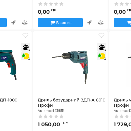
грн
г
0,00
0,00
В кошик
3
3
3
3
ДП-1000
Дриль безударний ЗДП-А 6010
Дриль 
Профи
Профи
Артикул:
843855
Артикул:
8
грн
1 050,00
1 729