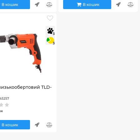
В кошик
В кошик
3
3
низькообертовий TLD-
45257
рн
В кошик