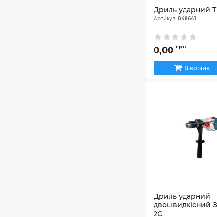
Дриль ударний TI
Артикул:
848641
грн
0,00
В кошик
Дриль ударний
двошвидкісний Зе
2С