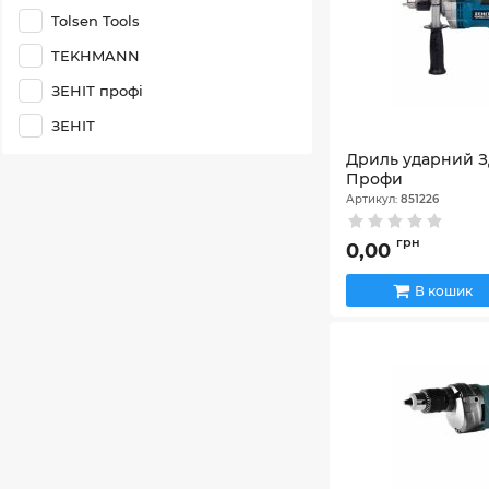
Tolsen Tools
TEKHMANN
ЗЕНІТ профі
ЗЕНІТ
Дриль ударний З
Профи
Артикул:
851226
грн
0,00
В кошик