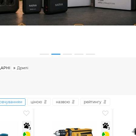
ДАРНІ
Дрилі
овчуванням
ціною
назвою
рейтингу
3
3