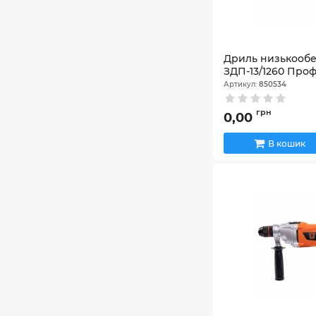
Дриль низькооб
ЗДП-13/1260 Про
Артикул:
850534
грн
0,00
В кошик