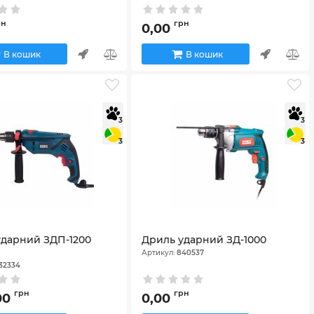
рн
грн
0,00
В кошик
В кошик
3
3
3
3
ударний ЗДП-1200
Дриль ударний ЗД-1000
Артикул:
840537
32334
грн
грн
,00
0,00