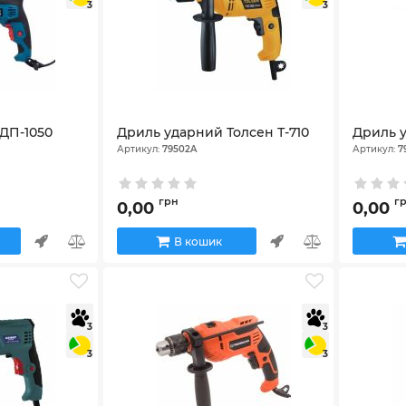
3
3
ДП-1050
Дриль ударний Толсен Т-710
Дриль у
Артикул:
79502A
Артикул:
7
грн
г
0,00
0,00
В кошик
3
3
3
3