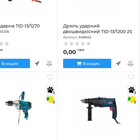
дарна TID-13/1270
Дриль ударний
двошвидкісний TID-13/1200 2S
45256
Артикул:
848642
рн
грн
0,00
В кошик
В кошик
3
3
3
3