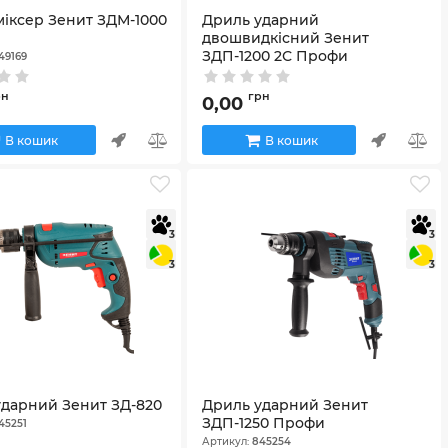
міксер Зенит ЗДМ-1000
Дриль ударний
двошвидкісний Зенит
ЗДП-1200 2С Профи
49169
Артикул:
848639
рн
грн
0,00
В кошик
В кошик
3
3
3
3
ударний Зенит ЗД-820
Дриль ударний Зенит
ЗДП-1250 Профи
45251
Артикул:
845254