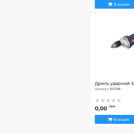
В кошик
Дриль ударний З
Артикул:
841396
грн
0,00
В кошик