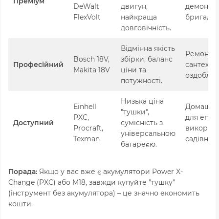
Преміум
DeWalt
двигун,
демонта
FlexVolt
найкраща
бригади.
довговічність.
Відмінна якість
Ремонтні
Bosch 18V,
збірки, баланс
Професійний
сантехнік
Makita 18V
ціни та
оздоблюв
потужності.
Низька ціна
Einhell
Домашні 
"тушки",
PXC,
для епіз
Доступний
сумісність з
Procraft,
використ
універсальною
Texman
садівниц
батареєю.
Порада:
Якщо у вас вже є акумулятори Power X-
Change (PXC) або M18, завжди купуйте "тушку"
(інструмент без акумулятора) – це значно економить
кошти.