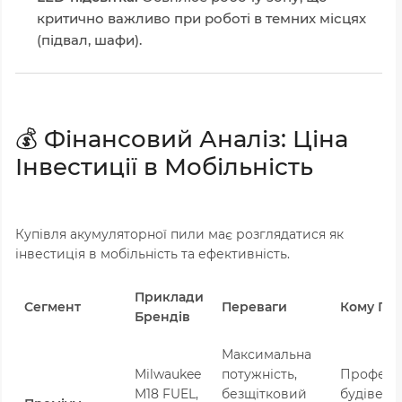
критично важливо при роботі в темних місцях
(підвал, шафи).
💰 Фінансовий Аналіз: Ціна
Інвестиції в Мобільність
Купівля акумуляторної пили має розглядатися як
інвестиція в мобільність та ефективність.
Приклади
Сегмент
Переваги
Кому Під
Брендів
Максимальна
Milwaukee
потужність,
Професій
M18 FUEL,
безщітковий
будівельн