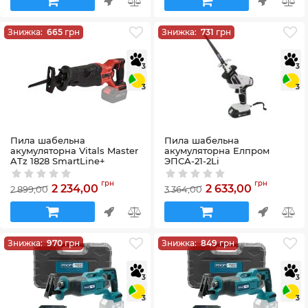
Знижка:
665
грн
Знижка:
731
грн
3
3
3
3
Пила шабельна
Пила шабельна
акумуляторна Vitals Master
акумуляторна Елпром
ATz 1828 SmartLine+
ЭПСА-21-2Li
Артикул:
184449
Артикул:
760431
грн
грн
2 234,00
2 633,00
2 899,00
3 364,00
Знижка:
970
грн
Знижка:
849
грн
3
3
3
3