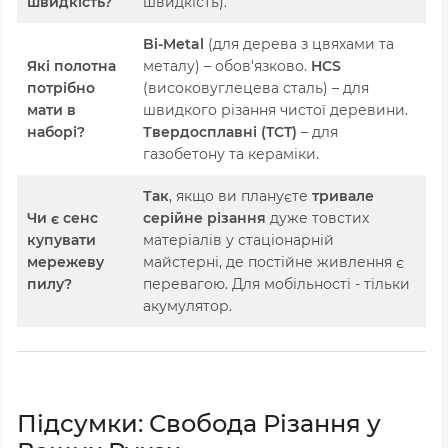
швидкість?
швидкість).
Bi-Metal
(для дерева з цвяхами та
Які полотна
металу) – обов'язково.
HCS
потрібно
(високовуглецева сталь) – для
мати в
швидкого різання чистої деревини.
наборі?
Твердосплавні (TCT)
– для
газобетону та кераміки.
Так
, якщо ви плануєте
тривале
Чи є сенс
серійне різання
дуже товстих
купувати
матеріалів у стаціонарній
мережеву
майстерні, де постійне живлення є
пилу?
перевагою. Для мобільності - тільки
акумулятор.
Підсумки: Свобода Різання у