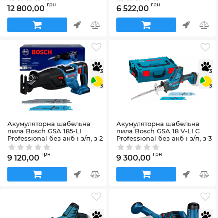
Артикул:
06033B2403
грн
грн
12 800,00
6 522,00
3
3
3
3
Акумуляторна шабельна
Акумуляторна шабельна
пила Bosch GSA 185-LI
пила Bosch GSA 18 V-LI C
Professional без акб і з/п, з 2
Professional без акб і з/п, з 3
полотнами, в картоні
полотнами, в L-BOXX 136
Артикул:
06016C0020
Артикул:
06016A5001
грн
грн
9 120,00
9 300,00