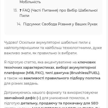
Мобільність
❓ FAQ (Часті Питання) про Вибір Шабельної
Пили
Підсумки: Свобода Різання у Ваших Руках
Чудово! Оскільки акумуляторні шабельні пили є
найпопулярнішими та найбільш технологічними, дуже
важливо знати, як правильно їх вибрати.
Я підготую статтю, яка акцентуватиме на
ключових
технічних характеристиках
,
виборі акумуляторної
платформи (M18, PXC)
,
типі двигуна (Brushless/FUEL)
,
а також на
важливості правильного підбору полотна
для різних завдань.
Дотримуючись нашого формату та використовуючи
звичайний дефіс (
)
для уникнення помилок, я
-
підготую
детальну, продаючу та прокачану для SEO