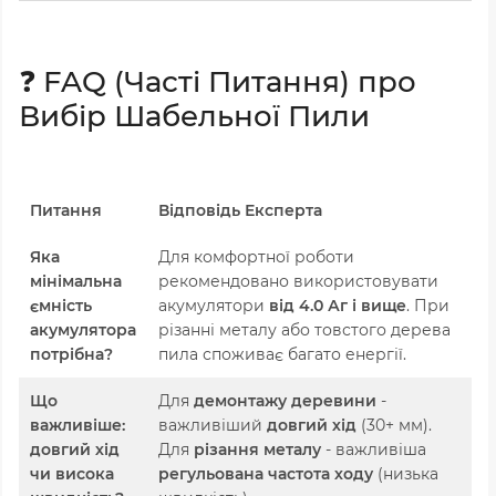
❓ FAQ (Часті Питання) про
Вибір Шабельної Пили
Питання
Відповідь Експерта
Яка
Для комфортної роботи
мінімальна
рекомендовано використовувати
ємність
акумулятори
від 4.0 Аг і вище
. При
акумулятора
різанні металу або товстого дерева
потрібна?
пила споживає багато енергії.
Що
Для
демонтажу деревини
-
важливіше:
важливіший
довгий хід
(30+ мм).
довгий хід
Для
різання металу
- важливіша
чи висока
регульована частота ходу
(низька