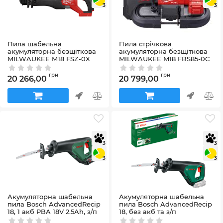
3
3
Пила шабельна
Пила стрічкова
акумуляторна безщіткова
акумуляторна безщіткова
MILWAUKEE M18 FSZ-0X
MILWAUKEE M18 FBS85-0C
(каркас+HDкейс)
(каркас+кейс)
Артикул:
4933478293
Артикул:
4933471496
грн
грн
20 266,00
20 799,00
3
3
3
3
Акумуляторна шабельна
Акумуляторна шабельна
пила Bosch AdvancedRecip
пила Bosch AdvancedRecip
18, 1 акб PBA 18V 2.5Ah, з/п
18, без акб та з/п
AL 1830 CV
Артикул:
06033B2402