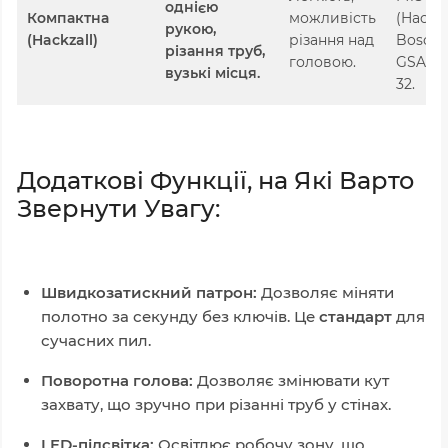
однією
Компактна
можливість
(Hackzal
рукою,
(Hackzall)
різання над
Bosch
різання труб,
головою.
GSA 18
вузькі місця.
32.
Додаткові Функції, на Які Варто
Звернути Увагу:
Швидкозатискний патрон:
Дозволяє міняти
полотно за секунду без ключів. Це
стандарт
для
сучасних пил.
Поворотна голова:
Дозволяє змінювати кут
захвату, що зручно при різанні труб у стінах.
LED-підсвітка:
Освітлює робочу зону, що