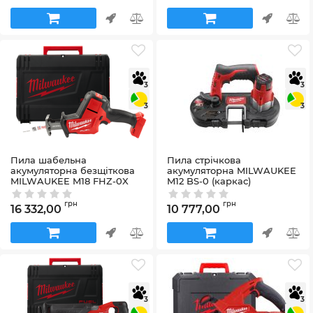
3
3
3
3
Пила шабельна
Пила стрічкова
акумуляторна безщіткова
акумуляторна MILWAUKEE
MILWAUKEE M18 FHZ-0X
M12 BS-0 (каркас)
(каркас+HDкейс)
Артикул:
4933431310
Артикул:
4933459887
грн
грн
16 332,00
10 777,00
3
3