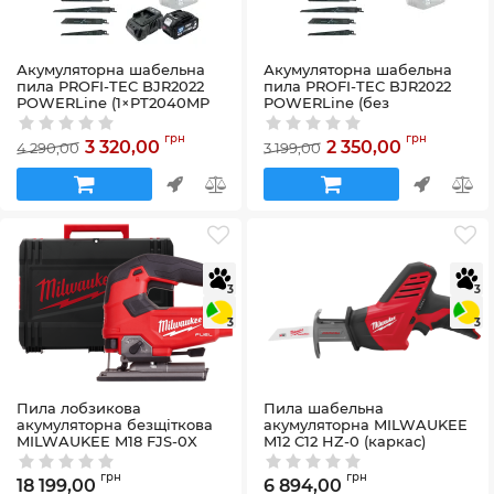
Акумуляторна шабельна
Акумуляторна шабельна
пила PROFI-TEC BJR2022
пила PROFI-TEC BJR2022
POWERLine (1×PT2040MP
POWERLine (без
(4.0 Аг), зарядний пристрій)
акумулятора та зарядного
пристрою)
Артикул:
58_29860
грн
грн
3 320,00
2 350,00
4 290,00
3 199,00
Артикул:
58_32709
3
3
3
3
Пила лобзикова
Пила шабельна
акумуляторна безщіткова
акумуляторна MILWAUKEE
MILWAUKEE M18 FJS-0X
M12 C12 HZ-0 (каркас)
(каркас+HDкейс)
Артикул:
4933411925
Артикул:
4933464726
грн
грн
18 199,00
6 894,00