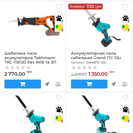
Знижка:
1125
грн
3
3
3
3
Шабельна пила
Аккумуляторная пила
акумуляторна Tekhmann
cабельная Grand ПС-12Li
TRC-115/i20 без АКБ та ЗП
Артикул:
GrandПС-12Li
Артикул:
848396
грн
грн
2 770,00
1 350,00
2 475,00
3
3
3
3