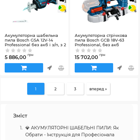
3
6
3
6
Акумуляторна шабельна
Акумуляторна стрічкова
пила Bosch GSA 12V-14
пила Bosch GCB 18V-63
Professional без акб і з/п, з 2
Professional, без акб
полотнами в картоні
Артикул:
06012A0400
Артикул:
060164L902
грн
грн
5 886,00
15 702,00
1
2
3
вперед »
Зміст
💎 АКУМУЛЯТОРНІ ШАБЕЛЬНІ ПИЛИ: Як
Обрати - Інструкція для Професіонала