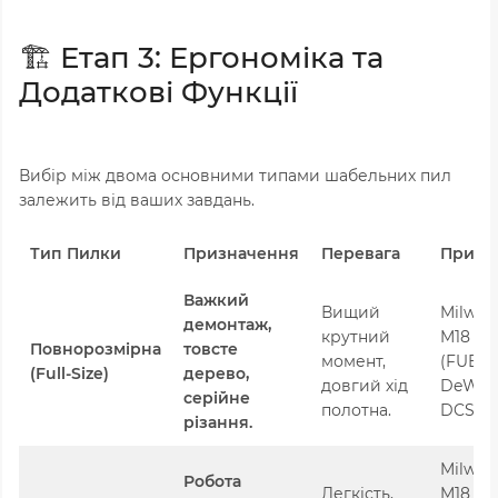
🏗️ Етап 3: Ергономіка та
Додаткові Функції
Вибір між двома основними типами шабельних пил
залежить від ваших завдань.
Тип Пилки
Призначення
Перевага
Прикл
Важкий
Вищий
Milwau
демонтаж,
крутний
M18 CS
Повнорозмірна
товсте
момент,
(FUEL),
(Full-Size)
дерево,
довгий хід
DeWal
серійне
полотна.
DCS367
різання.
Milwau
Робота
Легкість,
M18 FH