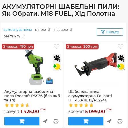
АКУМУЛЯТОРНІ ШАБЕЛЬНІ ПИЛИ:
Як Обрати, M18 FUEL, Хід Полотна
замовчуванням
ціною
назвою
Фільтр
рейтингу
Знижка:
470
грн
Знижка:
300
грн
3
3
3
3
Акумуляторна шабельна
Шабельна пила
пила Procraft PSS36 (без акб
акумуляторна Felisatti
та зп)
НП-150/18ЛЗ/P52246
Артикул:
PSS36
Артикул:
P52246
грн
грн
1 425,00
5 099,00
1 895,00
5 399,00