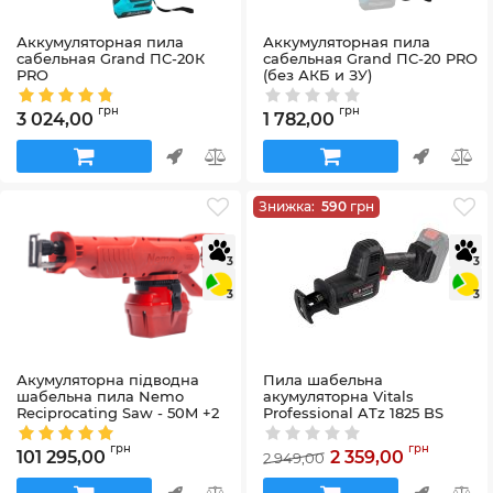
Аккумуляторная пила
Аккумуляторная пила
сабельная Grand ПС-20К
сабельная Grand ПС-20 PRO
PRO
(без АКБ и ЗУ)
Артикул:
GrandПС-20КPRO
Артикул:
GrandПС-20PRO(безАКБтаЗП)
грн
грн
3 024,00
1 782,00
Знижка:
590
грн
3
3
3
3
Акумуляторна підводна
Пила шабельна
шабельна пила Nemo
акумуляторна Vitals
Reciprocating Saw - 50M +2
Professional ATz 1825 BS
АКБ 18 В 6 Ач + Кейс
mini SmartLine+
Артикул:
RS-18V-6Li-50
Артикул:
184454
грн
грн
101 295,00
2 359,00
2 949,00