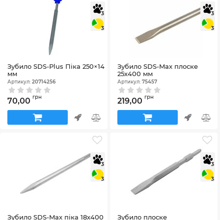
3
3
3
3
Зубило SDS-Plus Піка 250×14
Зубило SDS-Max плоске
мм
25х400 мм
Артикул:
20714256
Артикул:
75457
грн
грн
70,00
219,00
3
3
3
3
Зубило SDS-Max піка 18х400
Зубило плоске