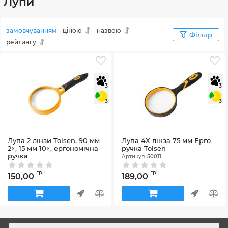
Лупи
замовчуванням
ціною
назвою
Фільтр
рейтингу
3
3
3
3
Лупа 2 лінзи Tolsen, 90 мм
Лупа 4Х лінза 75 мм Ерго
2×, 15 мм 10×, ергономічна
ручка Tolsen
ручка
Артикул:
50011
Артикул:
50010
грн
грн
150,00
189,00