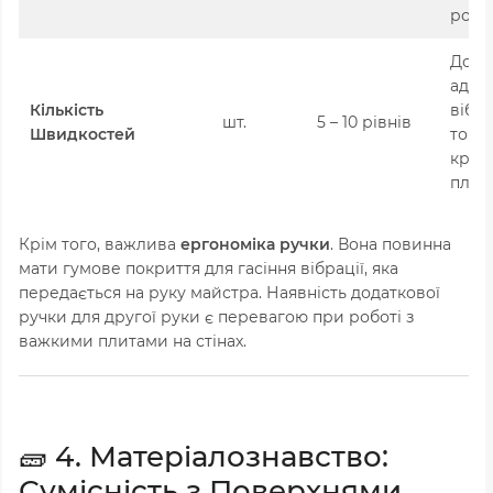
робо
Дозв
адап
Кількість
вібра
шт.
5 – 10 рівнів
Швидкостей
товщ
крихк
плит
Крім того, важлива
ергономіка ручки
. Вона повинна
мати гумове покриття для гасіння вібрації, яка
передається на руку майстра. Наявність додаткової
ручки для другої руки є перевагою при роботі з
важкими плитами на стінах.
🧱 4. Матеріалознавство:
Сумісність з Поверхнями