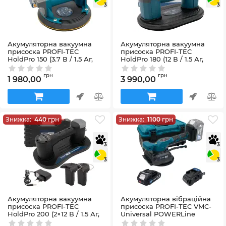
3
3
Акумуляторна вакуумна
Акумуляторна вакуумна
присоска PROFI-TEC
присоска PROFI-TEC
HoldPro 150 (3.7 В / 1.5 Аг,
HoldPro 180 (12 В / 1.5 Аг,
зарядний пристрій)
зарядний пристрій)
Артикул:
58_32383
Артикул:
58_32396
грн
грн
1 980,00
3 990,00
Знижка:
440
грн
Знижка:
1100
грн
3
3
3
3
Акумуляторна вакуумна
Акумуляторна вібраційна
присоска PROFI-TEC
присоска PROFI-TEC VMC-
HoldPro 200 (2×12 В / 1.5 Аг,
Universal POWERLine
зарядний пристрій)
(1×PT2020MP (2.0 Аг),