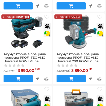
Знижка:
1809
грн
Знижка:
1100
грн
3
3
3
3
Акумуляторна вібраційна
Акумуляторна вібраційна
присоска PROFI-TEC VMC-
присоска PROFI-TEC VMC-
Universal POWERLine
Universal 200 POWERLine
(2×PT2040MP (4.0 Аг),
(без акумулятора та
зарядний пристрій)
зарядного пристрою)
грн
грн
3 990,00
3 890,00
5 799,00
4 990,00
Артикул:
58_29138
Артикул:
58_29770
3
3