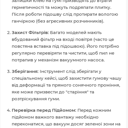
залишки клею на гумі призводять до втрати
герметичності та можуть подряпати плитку.
Після роботи підошву слід протирати вологою
ганчіркою (без агресивних розчинників).
Захист Фільтрів:
Багато моделей мають
вбудований фільтр на вході повітря (часто це
повстяна вставка під підошвою). Його потрібно
регулярно перевіряти та чистити, щоб пил не
потрапив у механізм вакуумного насоса.
Зберігання:
Інструмент слід зберігати у
спеціальному кейсі, щоб захистити гумову чашу
від деформації та прямого сонячного проміння,
яке може призвести до "старіння" та
розтріскування гуми.
Перевірка перед Підйомом:
Перед кожним
підйомом важкого вантажу необхідно
переконатися, що вакуум досяг зеленої зони на