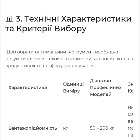
📊 3. Технічні Характеристики
та Критерії Вибору
Щоб обрати оптимальний інструмент, необхідно
розуміти ключові технічні параметри, які впливають на
продуктивність та сферу застосування.
Діапазон
Одиниці
Знач
Характеристика
Професійних
Виміру
Кори
Моделей
Визн
макс
вагу 
Вантажопідйомність
кг
50 – 200 кг
можн
підня