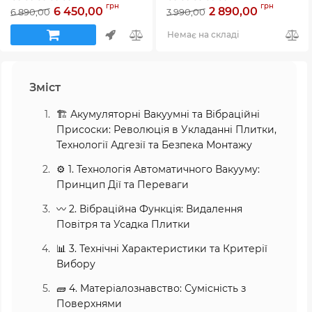
зарядний пристрій)
Артикул:
58_32490
грн
грн
6 450,00
2 890,00
6 890,00
3 990,00
Артикул:
58_32732
Немає на складі
Зміст
🏗️ Акумуляторні Вакуумні та Вібраційні
Присоски: Революція в Укладанні Плитки,
Технології Адгезії та Безпека Монтажу
⚙️ 1. Технологія Автоматичного Вакууму:
Принцип Дії та Переваги
〰️ 2. Вібраційна Функція: Видалення
Повітря та Усадка Плитки
📊 3. Технічні Характеристики та Критерії
Вибору
🧱 4. Матеріалознавство: Сумісність з
Поверхнями