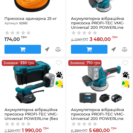
Присоска одинарна 25 кг
Акумуляторна вібраційна
присоска PROFI-TEC VMC-
Артикул:
62661
Universal 200 POWERLine
(без акумулятора та
зарядного пристрою)
грн
грн
174,00
3 480,00
4 050,00
Артикул:
58_38749
Знижка:
330
грн
Знижка:
710
грн
3
3
3
3
Акумуляторна вібраційна
Акумуляторна вібраційна
присоска PROFI-TEC VMC-
присоска PROFI-TEC VMC-
Universal POWERLine (без
Universal 200 POWERLine
акумулятора та зарядного
(2×PT2040MP (4.0 Аг),
пристрою)
зарядний пристрій)
грн
грн
1 990,00
5 680,00
2 320,00
6 390,00
Артикул:
58_28160
Артикул:
58_28250