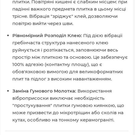
плитки. Повітряні кишені є слабким місцем: при
падінні важкого предмета плитка в цьому місці
трісне. Вібрація "зріджує" клей, дозволяючи
повітрю вийти через шви.
Рівномірний Розподіл Клею:
Під дією вібрації
гребінчаста структура нанесеного клею
руйнується і розтікається, заповнюючи весь
простір між плиткою та основою. Це забезпечує
100% адгезію (контактну площу), що є
обов'язковою вимогою для великоформатних
плит та підлог з високим навантаженням.
Заміна Гумового Молотка:
Використання
віброприсоски виключає необхідність
"простукування" плитки гумовою киянкою, що
може призвести до мікротріщин або сколів на
кутах, особливо на тонкому керамограніті.