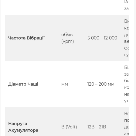
Реко
запас
Вища
кращ
об/хв
для 
Частота Вібрації
5 000 – 12 000
(vpm)
вели
форм
густи
Біль
забе
біль
Діаметр Чаші
мм
120 – 200 мм
конта
надій
утри
Впли
поту
Напруга
В (Volt)
12В – 21В
двигу
Акумулятора
авто