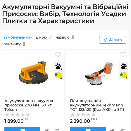
Акумуляторні Вакуумні та Вібраційні
Присоски: Вибір, Технологія Усадки
Плитки та Характеристики
замовчуванням
ціною
назвою
Фільтр
рейтингу
3
3
3
3
Акумуляторна вакуумна
Плиткоукладач
присоска 200 мм 150 кг
акумуляторний Tekhmann
Tolsen
TCT-123/i20 (Без АКБ та ЗП)
Артикул:
79002
Артикул:
873409
грн
грн
1 899,00
2 290,00