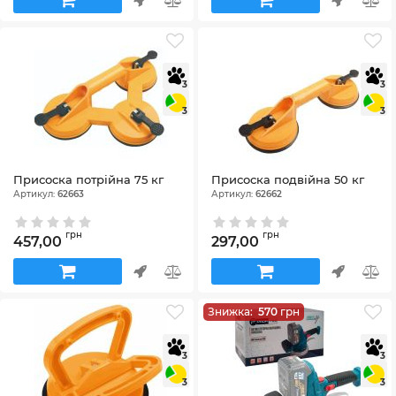
3
3
3
3
Присоска потрійна 75 кг
Присоска подвійна 50 кг
Артикул:
62663
Артикул:
62662
грн
грн
457,00
297,00
Знижка:
570
грн
3
3
3
3