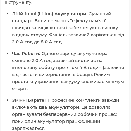
інструменту.
Літій-іонні (Li-Ion) Акумулятори:
Сучасний
стандарт. Вони не мають "ефекту пам'яті",
швидко заряджаються і забезпечують високу
віддачу струму. Ємність зазвичай варіюється від
2.0 А·год до 5.0 А·год
.
Час Роботи:
Одного заряду акумулятора
ємністю 2.0 А·год зазвичай вистачає на
інтенсивну роботу протягом 4-6 годин (залежно
від частоти використання вібрації). Режим
простого утримання вакууму споживає мінімум
енергії.
Змінні Баратеї:
Професійні комплекти завжди
включають
два акумулятори
. Це дозволяє
організувати безперервний робочий процес:
поки один акумулятор працює, інший
заряджається.