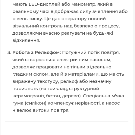
мають LED-дисплей або манометр, який в
реальному часі відображає силу зчеплення або
рівень тиску. Це дає оператору повний
візуальний контроль над безпекою процесу,
дозволяючи вчасно реагувати на будь-які
відхилення.
Робота з Рельєфом:
Потужний потік повітря,
який створюється електричним насосом,
дозволяє працювати не тільки з ідеально
гладким склом, але й з матеріалами, що мають
виражену текстуру, рельєф або незначну
пористість (наприклад, структурний
керамограніт, бетон, дерево). Спеціальна м'яка
гума (силікон) компенсує нерівності, а насос
нівелює витоки повітря.