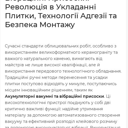
Революція в Укладанні
Плитки, Технології Адгезії та
Безпека Монтажу
Сучасні стандарти облицювальних робіт, особливо з
використанням великоформатного керамограніту та
важкого натурального каменю, вимагають від
майстрів не лише високої кваліфікації, але й
використання передового технологічного обладнання.
Традиційні ручні методи перенесення та усадки
плитки поступово відходять у минуле, поступаючись
місцем інноваційним рішенням, таким як
Акумуляторні вакумні та вібраційні присоски
. Ці
високотехнологічні пристрої поєднують у собі дві
критично важливі функції: надійне утримання
матеріалу за допомогою автоматизованого створення
вакууму та ефективний розподіл клейового розчину
за допомогою високочастотної вібрації. Використання