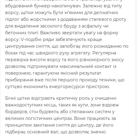
вбудований бункер-накопичувач. Залежно від типу
ворсу, щітки можуть бути м’якими для делікатних
підлог або жорсткими з додаванням сталевого дроту
для видалення засохлого бруду з асфальту чи
бетонних плит. Важливо звертати увагу на форму
ворсу: V-подібні ряди забезпечують краще
центрування сміття, що запобігає його розкиданню по
боках під час швидкого руху агрегату. Регулярна
перевірка висоти ворсу та його рівномірного зносу
дозволяє підтримувати максимальний контакт із
поверхнею, гарантуючи якісний результат
прибирання вже після першого проходу техніки, що
суттєво економить енергоресурси пристрою.
Бічні щітки відіграють критичну роль у очищенні
важкодоступних місць, таких як кути, зони вздовж
бордюрів, стін будівель або стелажних систем у
великих логістичних центрах. Вони працюють за
принципом замітання сміття до центру, де його
підбирає основний вал, що дозволяє значно