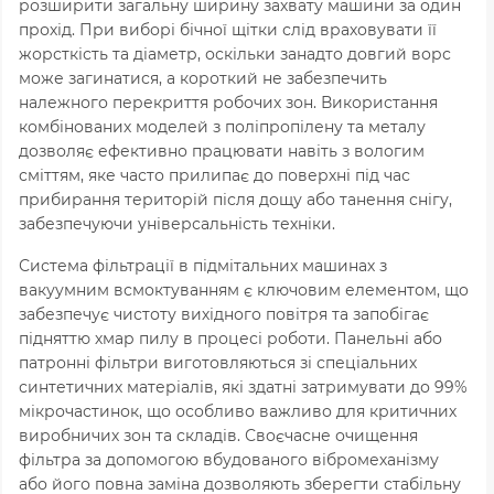
розширити загальну ширину захвату машини за один
прохід. При виборі бічної щітки слід враховувати її
жорсткість та діаметр, оскільки занадто довгий ворс
може загинатися, а короткий не забезпечить
належного перекриття робочих зон. Використання
комбінованих моделей з поліпропілену та металу
дозволяє ефективно працювати навіть з вологим
сміттям, яке часто прилипає до поверхні під час
прибирання територій після дощу або танення снігу,
забезпечуючи універсальність техніки.
Система фільтрації в підмітальних машинах з
вакуумним всмоктуванням є ключовим елементом, що
забезпечує чистоту вихідного повітря та запобігає
підняттю хмар пилу в процесі роботи. Панельні або
патронні фільтри виготовляються зі спеціальних
синтетичних матеріалів, які здатні затримувати до 99%
мікрочастинок, що особливо важливо для критичних
виробничих зон та складів. Своєчасне очищення
фільтра за допомогою вбудованого вібромеханізму
або його повна заміна дозволяють зберегти стабільну