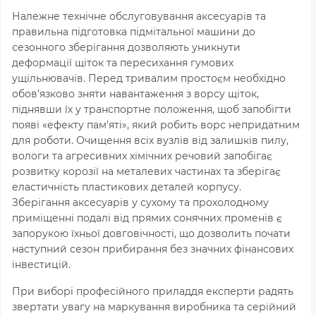
Належне технічне обслуговування аксесуарів та
правильна підготовка підмітальної машини до
сезонного зберігання дозволяють уникнути
деформації щіток та пересихання гумових
ущільнювачів. Перед тривалим простоєм необхідно
обов’язково зняти навантаження з ворсу щіток,
піднявши їх у транспортне положення, щоб запобігти
появі «ефекту пам’яті», який робить ворс непридатним
для роботи. Очищення всіх вузлів від залишків пилу,
вологи та агресивних хімічних речовий запобігає
розвитку корозії на металевих частинах та зберігає
еластичність пластикових деталей корпусу.
Зберігання аксесуарів у сухому та прохолодному
приміщенні подалі від прямих сонячних променів є
запорукою їхньої довговічності, що дозволить почати
наступний сезон прибирання без значних фінансових
інвестицій.
При виборі професійного приладдя експерти радять
звертати увагу на маркування виробника та серійний