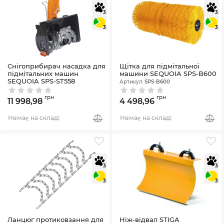
3
3
3
3
Снігоприбирач насадка для
Щітка для підмітальної
підмітальних машин
машини SEQUOIA SPS-B600
SEQUOIA SPS-ST558
Артикул:
SPS-B600
Артикул:
SPS-ST558
грн
грн
11 998,98
4 498,96
Немає на складі
Немає на складі
3
3
3
3
Ланцюг протиковзання для
Ніж-відвал STIGA