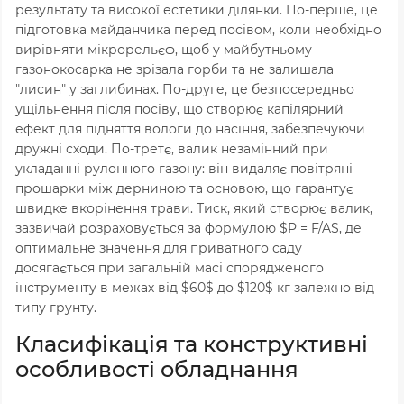
результату та високої естетики ділянки. По-перше, це
підготовка майданчика перед посівом, коли необхідно
вирівняти мікрорельєф, щоб у майбутньому
газонокосарка не зрізала горби та не залишала
"лисин" у заглибинах. По-друге, це безпосередньо
ущільнення після посіву, що створює капілярний
ефект для підняття вологи до насіння, забезпечуючи
дружні сходи. По-третє, валик незамінний при
укладанні рулонного газону: він видаляє повітряні
прошарки між дерниною та основою, що гарантує
швидке вкорінення трави. Тиск, який створює валик,
зазвичай розраховується за формулою
$P = F/A$
, де
оптимальне значення для приватного саду
досягається при загальній масі спорядженого
інструменту в межах від
$60$
до
$120$
кг залежно від
типу грунту.
Класифікація та конструктивні
особливості обладнання