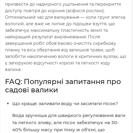
призвести до надмірного ущільнення та перекриття
доступу повітря до коріння (асфіксія рослин).
Оптимальний час для валкування — коли грунт злегка
вологий, але вже не липне до підошви взуття, що
забезпечує максимальну пластичність землі та
найкращий результат вирівнювання. Після
завершення робіт обов'язково очистіть скребкову
планку та вісь обертання від залишків трави, щоб
запобігти накопиченню вологи в критичних вузлах, що
є запорукою відсутності корозії та легкості ходу
валика.
FAQ: Популярні запитання про
садові валики
Що краще: заливати воду чи засипати пісок?
Вода зручніша для швидкого регулювання ваги
та легкого зливу, але пісок забезпечує на 30-
40% більшу масу при тому ж об'ємі, що