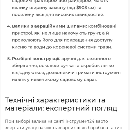
садовим трактором або райдером, мають
велику ширину захвату (від
$90$
см) та
посилену вісь для високих швидкостей.
Валики з аераційними шипами:
комбіновані
пристрої, які не лише накочують грунт, а й
проколюють його для покращення доступу
кисню та води до кореневої системи трави.
Розбірні конструкції:
зручні для сезонного
зберігання, оскільки ручка та скребок легко
від'єднуються, дозволяючи тримати інструмент
навіть у невеликому садовому сараї.
Технічні характеристики та
матеріали: експертний погляд
При виборі валика на сайті інструмент24 варто
звертати увагу на якість зварних швів барабана та тип