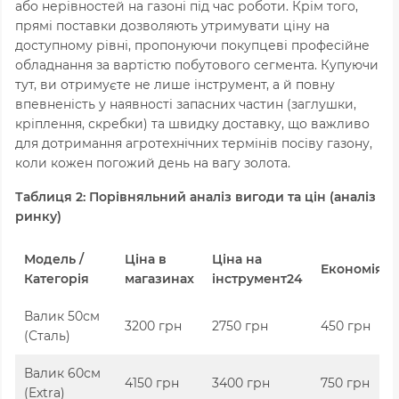
або нерівностей на газоні під час роботи. Крім того,
прямі поставки дозволяють утримувати ціну на
доступному рівні, пропонуючи покупцеві професійне
обладнання за вартістю побутового сегмента. Купуючи
тут, ви отримуєте не лише інструмент, а й повну
впевненість у наявності запасних частин (заглушки,
кріплення, скребки) та швидку доставку, що важливо
для дотримання агротехнічних термінів посіву газону,
коли кожен погожий день на вагу золота.
Таблиця 2: Порівняльний аналіз вигоди та цін (аналіз
ринку)
Модель /
Ціна в
Ціна на
Економія
Категорія
магазинах
інструмент24
Валик 50см
3200 грн
2750 грн
450 грн
(Сталь)
Валик 60см
4150 грн
3400 грн
750 грн
(Extra)