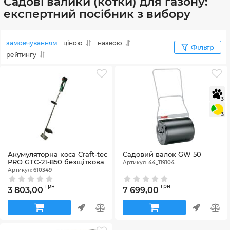
Садові валики (котки) для газону:
експертний посібник з вибору
замовчуванням
ціною
назвою
Фільтр
рейтингу
3
3
Акумуляторна коса Craft-tec
Садовий валок GW 50
PRO GTC-21-850 безщіткова
Артикул:
44_119104
Артикул:
610349
грн
грн
3 803,00
7 699,00