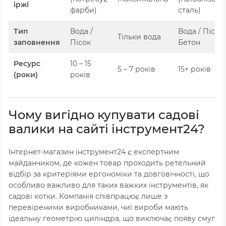
іржі
фарби)
сталь)
Тип
Вода /
Вода / Пісок 
Тільки вода
заповнення
Пісок
Бетон
Ресурс
10 – 15
5 – 7 років
15+ років
(роки)
років
Чому вигідно купувати садові
валики на сайті інструмент24?
Інтернет-магазин інструмент24 є експертним
майданчиком, де кожен товар проходить ретельний
відбір за критеріями ергономіки та довговічності, що
особливо важливо для таких важких інструментів, як
садові котки. Компанія співпрацює лише з
перевіреними виробниками, чиї вироби мають
ідеальну геометрію циліндра, що виключає появу смуг