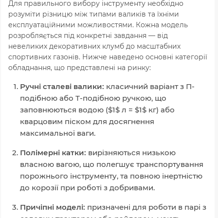
Для правильного вибору інструменту необхідно
розуміти різницю між типами валиків та їхніми
експлуатаційними можливостями. Кожна модель
розробляється під конкретні завдання — від
невеликих декоративних клумб до масштабних
спортивних газонів. Нижче наведено основні категорії
обладнання, що представлені на ринку:
Ручні сталеві валики:
класичний варіант з П-
подібною або Т-подібною ручкою, що
заповнюються водою (
$1$
л =
$1$
кг) або
кварцовим піском для досягнення
максимальної ваги.
Полімерні катки:
вирізняються низькою
власною вагою, що полегшує транспортування
порожнього інструменту, та повною інертністю
до корозії при роботі з добривами.
Причіпні моделі:
призначені для роботи в парі з