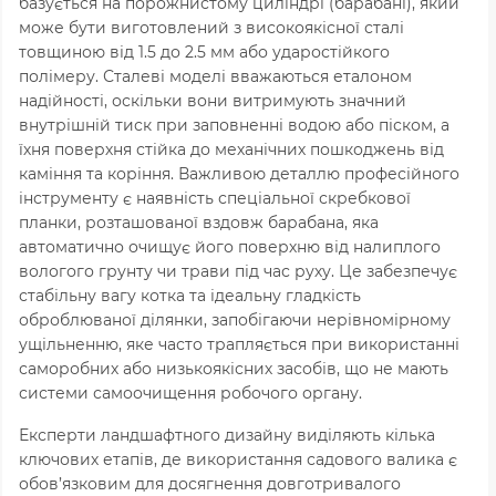
базується на порожнистому циліндрі (барабані), який
може бути виготовлений з високоякісної сталі
товщиною від
1.5
до
2.5
мм або ударостійкого
полімеру. Сталеві моделі вважаються еталоном
надійності, оскільки вони витримують значний
внутрішній тиск при заповненні водою або піском, а
їхня поверхня стійка до механічних пошкоджень від
каміння та коріння. Важливою деталлю професійного
інструменту є наявність спеціальної скребкової
планки, розташованої вздовж барабана, яка
автоматично очищує його поверхню від налиплого
вологого грунту чи трави під час руху. Це забезпечує
стабільну вагу котка та ідеальну гладкість
оброблюваної ділянки, запобігаючи нерівномірному
ущільненню, яке часто трапляється при використанні
саморобних або низькоякісних засобів, що не мають
системи самоочищення робочого органу.
Експерти ландшафтного дизайну виділяють кілька
ключових етапів, де використання садового валика є
обов’язковим для досягнення довготривалого