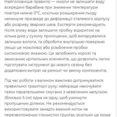
Найголовніше правило — ніколи не залишати воду
всередині барабана при зниженні температури
повітря нижче
0
°C, оскільки розширення льоду
неминуче призведе до деформації сталевого корпусу
або розриву зварних швів. Експерти рекомендують
після зливу води залишити пробку відкритою на
кілька днів у сухому приміщенні, щоб випарувалися
залишки вологи, та обробити внутрішню поверхню
(якщо це можливо) або різьблення пробки
силіконовою змазкою. Це запобіжить корозії та
закисанню кріпильних елементів, що дозволить легко
підготувати інструмент до нового сезону без
додаткових витрат на ремонт чи заміну компонентів.
Під час роботи з валиком важливо дотримуватися
правильної траєкторії руху: найкраще накочувати
газон паралельними смугами з невеликим напуском
(близько
5
см) одна на одну, щоб уникнути
пропущених ділянок. Не рекомендується
використовувати занадто важкий коток на
перезволожених глинистих грунтах, оскільки це може