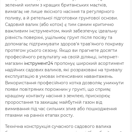
зелений килим з кращих британських маєтків,
вимагає не лише якісного насіння та регулярного
поливу, а й ретельної підготовки грунтової основи.
Садовий валик (або коток) є тим самим критично
важливим інструментом, який забезпечує ідеальну
рівність поверхні, ущільнює грунт після посіву та
допомагає підтримувати здоров’я трав’яного покриву
протягом усього сезону. Якщо ви прагнете досягти
професійного результату на своїй ділянці, інтернет-
магазин
інструмент24
пропонує широкий асортимент
надійних садових валиків, які розраховані на тривалу
експлуатацію в умовах інтенсивних навантажень.
Використання професійного котка дозволяє уникнути
появи повітряних порожнин у грунті, що сприяє
кращому контакту насіння з землею, прискорює
проростання та захищає майбутній газон від
вимивання під час сильних злив або пошкодження
птахами на ранніх етапах росту.
Технічна конструкція сучасного садового валика