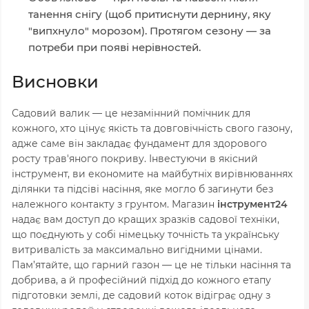
танення снігу (щоб притиснути дернину, яку
"випхнуло" морозом). Протягом сезону — за
потреби при появі нерівностей.
Висновки
Садовий валик — це незамінний помічник для
кожного, хто цінує якість та довговічність свого газону,
адже саме він закладає фундамент для здорового
росту трав'яного покриву. Інвестуючи в якісний
інструмент, ви економите на майбутніх вирівнюваннях
ділянки та підсіві насіння, яке могло б загинути без
належного контакту з грунтом. Магазин
інструмент24
надає вам доступ до кращих зразків садової техніки,
що поєднують у собі німецьку точність та українську
витривалість за максимально вигідними цінами.
Пам’ятайте, що гарний газон — це не тільки насіння та
добрива, а й професійний підхід до кожного етапу
підготовки землі, де садовий коток відіграє одну з