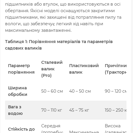
підшипників або втулок, що використовуються в осі
обертання. Якісні моделі оснащуються закритими
підшипниками, які захищені від потрапляння пилу та
вологи, що забезпечує легкий хід навіть при
максимальному завантаженні.
Таблиця 1: Порівняння матеріалів та параметрів
садових валиків
Сталевий
Параметр
Пластиковий
Причіпний
валик
порівняння
валик
(Тракторний
(Pro)
Ширина
50 – 60 см
40 – 50 см
90 – 120 см
обробки
Вага з
70 – 110 кг
45 – 75 кг
150 – 250 кг
водою
Середня
Висока
Стійкість до
(потребує
Максимальна
(галванізова