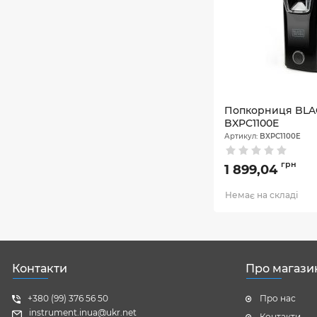
Попкорниця BL
BXPC1100E
Артикул:
BXPC1100E
грн
1 899,04
Немає на складі
Контакти
Про магази
+380 (99) 376 56 50
Про нас
instrument.inua@ukr.net
Контакти