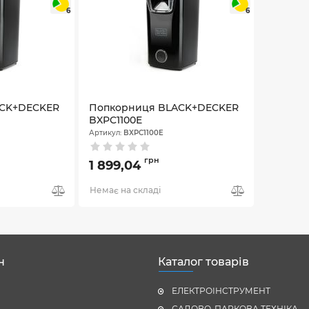
6
6
ACK+DECKER
Попкорниця BLACK+DECKER
BXPC1100E
Артикул:
BXPC1100E
грн
1 899,04
Немає на складі
н
Каталог товарів
ЕЛЕКТРОІНСТРУМЕНТ
САДОВО-ПАРКОВА ТЕХНІКА