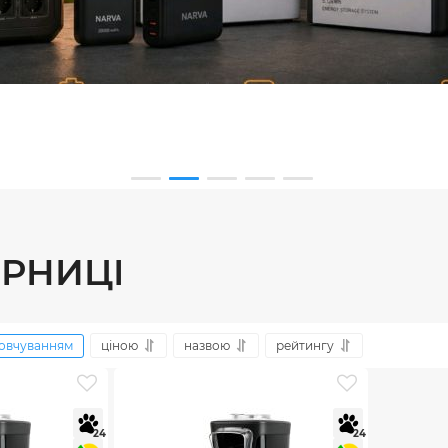
РНИЦІ
овчуванням
ціною
назвою
рейтингу
24
24