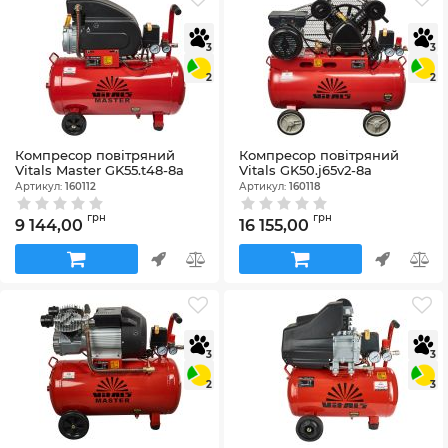
3
3
2
2
Компресор повітряний
Компресор повітряний
Vitals Master GK55.t48-8a
Vitals GK50.j65v2-8a
Артикул:
160112
Артикул:
160118
грн
грн
9 144,00
16 155,00
3
3
2
3