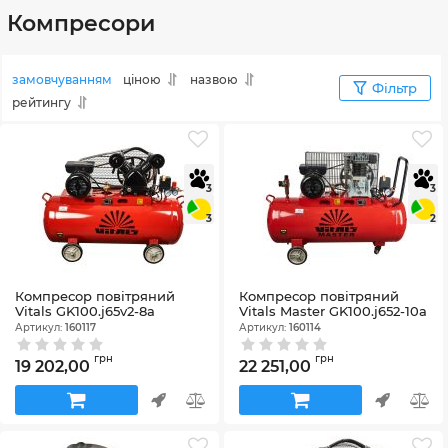
Компресори
замовчуванням
ціною
назвою
Фільтр
рейтингу
3
3
3
2
Компресор повітряний
Компресор повітряний
Vitals GK100.j65v2-8a
Vitals Master GK100.j652-10a
Артикул:
160117
Артикул:
160114
грн
грн
19 202,00
22 251,00