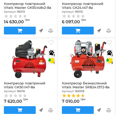
Компресор повітряний
Компресор повітряний
Vitals Master GK55.t48v2-8a
Vitals GK24.t47-8a
Артикул:
160113
Артикул:
160115
грн
грн
14 630,00
6 097,00
3
3
1
3
Компресор повітряний
Компресор безмасляний
Vitals GK50.t47-8a
Vitals Master SKB24.t572-8a
Артикул:
160116
Артикул:
163008
грн
грн
7 620,00
7 010,00