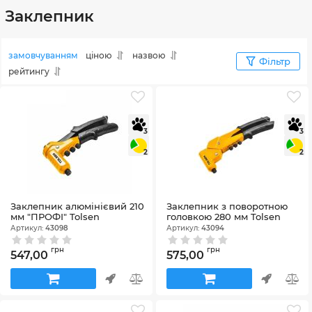
Заклепник
замовчуванням
ціною
назвою
Фільтр
рейтингу
3
3
2
2
Заклепник алюмінієвий 210
Заклепник з поворотною
мм "ПРОФІ" Tolsen
головкою 280 мм Tolsen
Артикул:
43098
Артикул:
43094
грн
грн
547,00
575,00