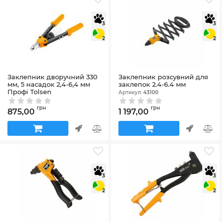
3
3
2
2
Заклепник дворучний 330
Заклепник розсувний для
мм, 5 насадок 2,4-6,4 мм
заклепок 2.4-6.4 мм
Профі Tolsen
Артикул:
43100
Артикул:
43096
грн
грн
875,00
1 197,00
3
3
2
2