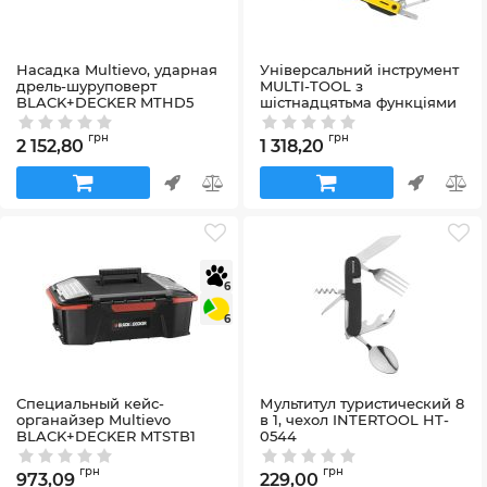
Насадка Multievo, ударная
Універсальний інструмент
дрель-шуруповерт
MULTI-TOOL з
BLACK+DECKER MTHD5
шістнадцятьма функціями
DeWALT DWHT0-71843
Артикул:
MTHD5
Артикул:
DWHT0-71843
грн
грн
2 152,80
1 318,20
6
6
Специальный кейс-
Мультитул туристический 8
органайзер Multievo
в 1, чехол INTERTOOL HT-
BLACK+DECKER MTSTB1
0544
Артикул:
MTSTB1
Артикул:
HT-0544
грн
грн
973,09
229,00