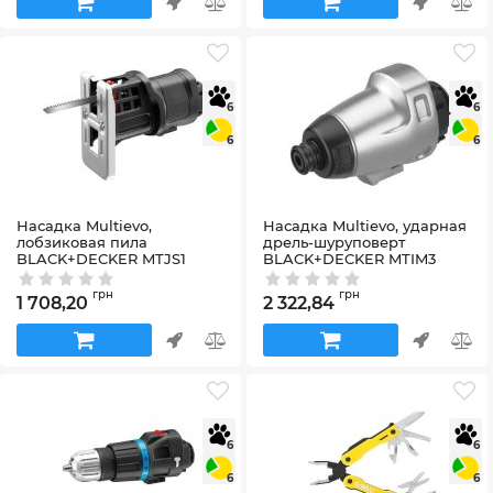
6
6
6
6
Насадка Multievo,
Насадка Multievo, ударная
лобзиковая пила
дрель-шуруповерт
BLACK+DECKER MTJS1
BLACK+DECKER MTIM3
Артикул:
MTJS1
Артикул:
MTIM3
грн
грн
1 708,20
2 322,84
6
6
6
6