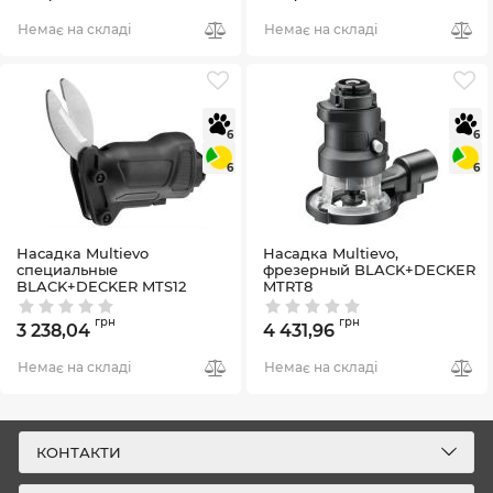
Немає на складі
Немає на складі
6
6
6
6
Насадка Multievo
Насадка Multievo,
специальные
фрезерный BLACK+DECKER
BLACK+DECKER MTS12
MTRT8
Артикул:
MTS12
Артикул:
MTRT8
грн
грн
3 238,04
4 431,96
Немає на складі
Немає на складі
КОНТАКТИ