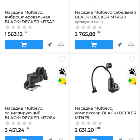
Насадка Multievo,
Насадка Multievo сабельная
виброшлифовальная
BLACK+DECKER MTRS10
BLACK+DECKER MTSA2
Артикул:
MTRS10
Артикул:
MTSA2
грн
грн
1 563,12
2 765,88
6
6
6
6
Насадка Multievo,
Насадка Multievo,
осциллирующий
компрессор BLACK+DECKER
BLACK+DECKER MTOS4
MTNF9
Артикул:
MTOS4
Артикул:
MTNF9
грн
грн
3 451,24
2 631,20