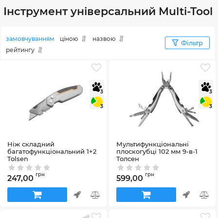
Інструмент універсальний Multi-Tool
замовчуванням
ціною
назвою
Фільтр
рейтингу
3
3
3
3
Ніж складний
Мультифункціональні
багатофункціональний 1+2
плоскогубці 102 мм 9-в-1
Tolsen
Толсен
Артикул:
30110
Артикул:
30046
грн
грн
247,00
599,00