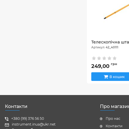
Телескопічна шта
Артикул:
42_40111
грн
249,00
В кошик
Контакти
Про магази
+380 (99) 376 56 50
Про нас
instrument.inua@ukr.net
Контакти