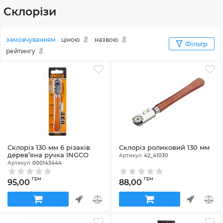
Cклорізи
замовчуванням
ціною
назвою
Фільтр
рейтингу
Склоріз 130 мм 6 різаків
Склоріз роликовий 130 мм
дерев’яна ручка INGCO
Артикул:
42_41030
Артикул:
000143444
грн
грн
95,00
88,00