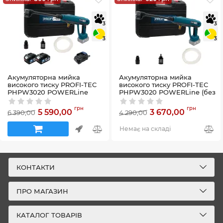
3
3
3
3
Акумуляторна мийка
Акумуляторна мийка
високого тиску PROFI-TEC
високого тиску PROFI-TEC
PHPW3020 POWERLine
PHPW3020 POWERLine (без
(2×PT2040MP (4.0Аг),
акумулятора та зарядного
зарядний пристрій)
пристрою)
грн
грн
5 590,00
3 670,00
6 390,00
4 290,00
Артикул:
58_29682
Артикул:
58_29681
Немає на складі
КОНТАКТИ
ПРО МАГАЗИН
КАТАЛОГ ТОВАРІВ