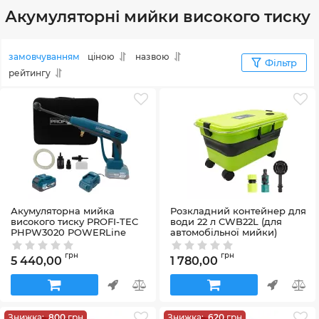
Акумуляторні мийки високого тиску
замовчуванням
ціною
назвою
Фільтр
рейтингу
Акумуляторна мийка
Розкладний контейнер для
високого тиску PROFI-TEC
води 22 л CWB22L (для
PHPW3020 POWERLine
автомобільної мийки)
(Алюмінієва помпа,
Артикул:
58_40087
1×PT2030VX (3.0Аг),
грн
грн
5 440,00
1 780,00
зарядний пристрій, кейс)
Артикул:
58_38991
Знижка:
800
грн
Знижка:
620
грн