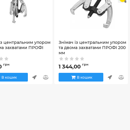
6
із центральним упором
Знімач із центральним упором
ма захватами ПРОФІ
та двома захватами ПРОФІ 200
мм
2_65031
Артикул:
42_65023
грн
грн
0
1 344,00
В кошик
В кошик