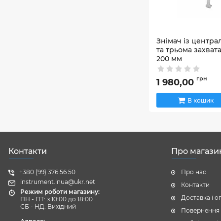
Знімач із центр
та трьома захва
200 мм
Артикул:
42_65033
грн
1 980,00
В кошик
Контакти
Про магази
+380 (99) 376 56 50
Про нас
instrument.inua@ukr.net
Контакти
Режим роботи магазину:
Доставка і о
ПН - ПТ: з 10:00 до 18:00
СБ - НД: Вихідний
Повернення 