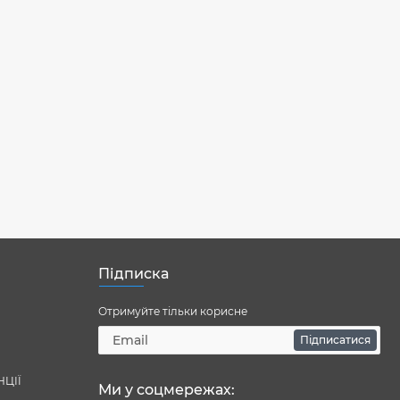
Підписка
Отримуйте тільки корисне
Підписатися
НЦІЇ
Ми у соцмережах: