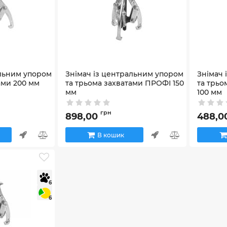
альним упором
Знімач із центральним упором
Знімач 
ами 200 мм
та трьома захватами ПРОФІ 150
та трьо
мм
100 мм
Артикул:
42_65032
Артикул:
4
грн
898,00
488,0
В кошик
6
6