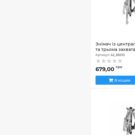
Знімач із центр
та трьома захват
Артикул:
42_65013
грн
679,00
В кошик