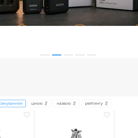
овчуванням
ціною
назвою
рейтингу