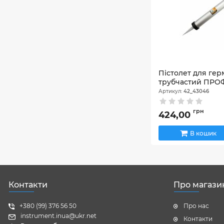
Пістолет для гер
трубчастий ПРОФ
Артикул:
42_43046
грн
424,00
В кошик
Контакти
Про магази
+380 (99) 376 56 50
Про нас
instrument.inua@ukr.net
Контакти