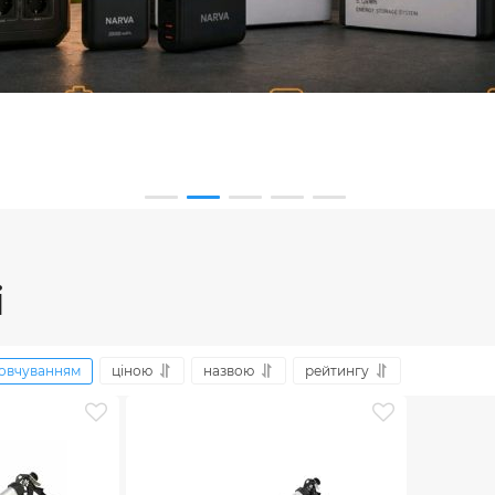
і
овчуванням
ціною
назвою
рейтингу