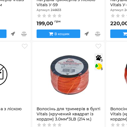
5м
Vitals У-59
Vitals У
Артикул:
246633
Артикул:
2
грн
199,00
220,0
В кошик
3
3
а з ліскою
Волосінь для тримерів в бухті
Волосін
Vitals (кручений квадрат із
Vitals 
кордом) 3.0мм*3LB (214 м.)
кордом)
Артикул:
67389
Артикул:
6