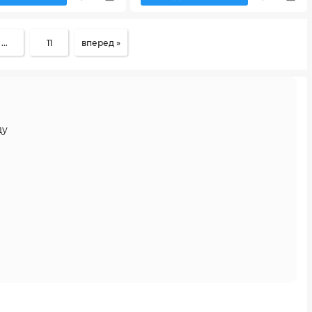
...
11
вперед »
ду