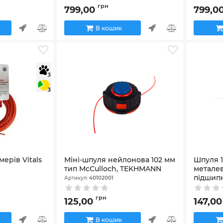
грн
799,00
799,0
В кошик
3
3
ерів Vitals
Міні-шпуля нейлонова 102 мм
Шпуля 1
тип McCulloch, TEKHMANN
метале
підшип
Артикул:
40102001
Артикул:
4
грн
125,00
147,0
В кошик