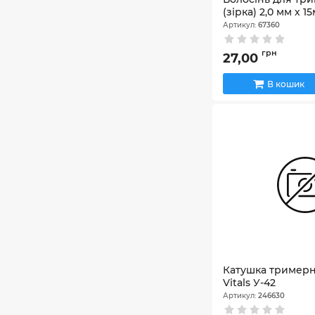
(зірка) 2,0 мм х 1
Артикул:
67360
грн
27,00
В кошик
Катушка тримерн
Vitals У-42
Артикул:
246630