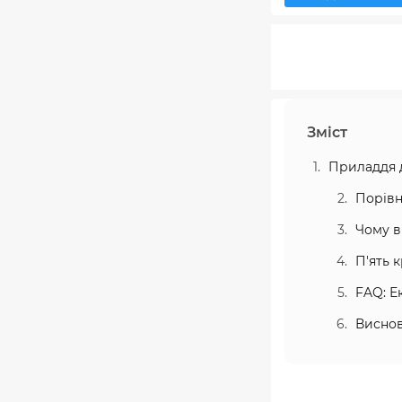
Зміст
Приладдя д
Порівн
Чому в
П'ять 
FAQ: Е
Висно