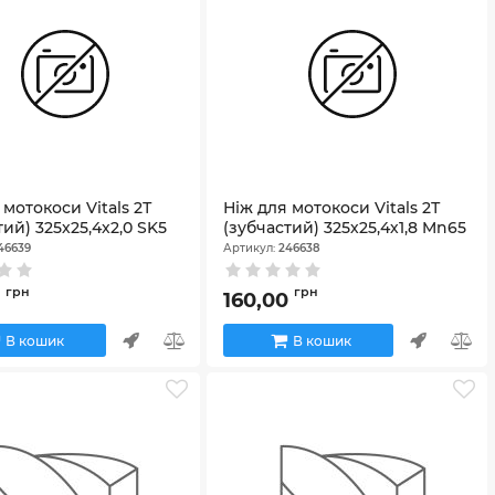
 мотокоси Vitals 2Т
Ніж для мотокоси Vitals 2Т
тий) 325х25,4х2,0 SK5
(зубчастий) 325х25,4х1,8 Mn65
46639
Артикул:
246638
грн
грн
0
160,00
В кошик
В кошик