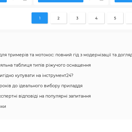
1
2
3
4
5
ля тримерів та мотокос: повний гід з модернізації та догля
яльна таблиця типів ріжучого оснащення
игідно купувати на інструмент24?
кроків до ідеального вибору приладдя
кспертні відповіді на популярні запитання
вки