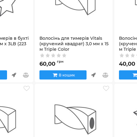
мерів в бухті
Волосінь для тимерів Vitals
Волосін
мм х 3LB (223
(кручений квадрат) 3,0 мм х 15
(кручен
м Triple Color
м Triple
Артикул:
246648
Артикул:
2
грн
60,00
40,00
В кошик