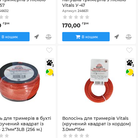
-57
Vitals У-47
46632
Артикул:
246631
грн
грн
0
170,00
В кошик
В кошик
3
3
1
2
ь для тримерів в бухті
Волосінь для тримерів Vitals
(кручений квадрат із
(кручений квадрат із кордом)
 2.7мм*3LB (256 м.)
3.0мм*15м
7388
Артикул:
67370