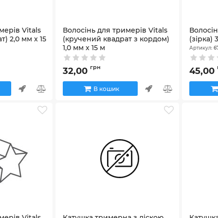
ерів Vitals
Волосінь для тримерів Vitals
Волосін
) 2,0 мм х 15
(кручений квадрат з кордом)
(зірка) 
1,0 мм х 15 м
Артикул:
6
Артикул:
183838
грн
32,00
45,00
В кошик
ерів Vitals
Катушка тримерна з ліскою
Катушка