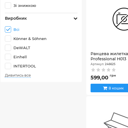
Зі знижкою
Виробник
Всі
Könner & Söhnen
DeWALT
Ранцева жилетка 
Einhell
Professional H013
Артикул:
246625
INTERTOOL
Дивитись все
грн
599,00
В кошик