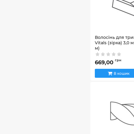
Волосінь для три
Vitals (зiрка) 3,0 
м)
Артикул:
67383
грн
669,00
В кошик