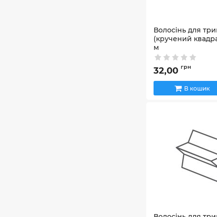
Волосінь для трим
(кручений квадрат
м
Артикул:
67364
грн
32,00
В кошик
Волосінь для трим