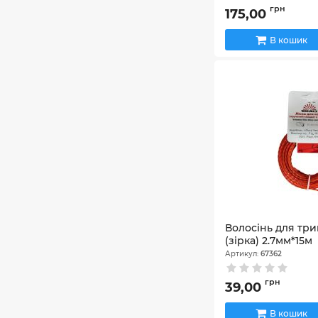
грн
175,00
В кошик
Волосінь для трим
(зiрка) 2.7мм*15м
Артикул:
67362
грн
39,00
В кошик