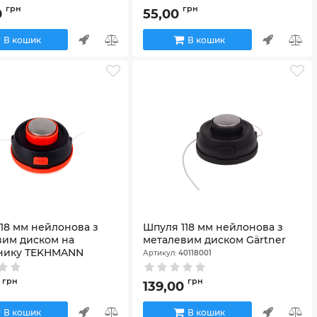
грн
грн
0
55,00
В кошик
В кошик
18 мм нейлонова з
Шпуля 118 мм нейлонова з
вим диском на
металевим диском Gärtner
нику TEKHMANN
Артикул:
40118001
0118002
грн
грн
0
139,00
В кошик
В кошик