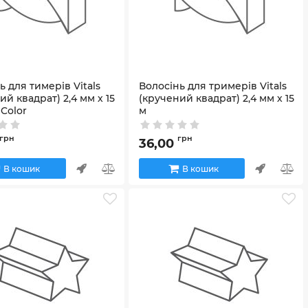
ь для тимерів Vitals
Волосінь для тримерів Vitals
ий квадрат) 2,4 мм х 15
(кручений квадрат) 2,4 мм х 15
 Color
м
46646
Артикул:
67365
грн
грн
36,00
В кошик
В кошик