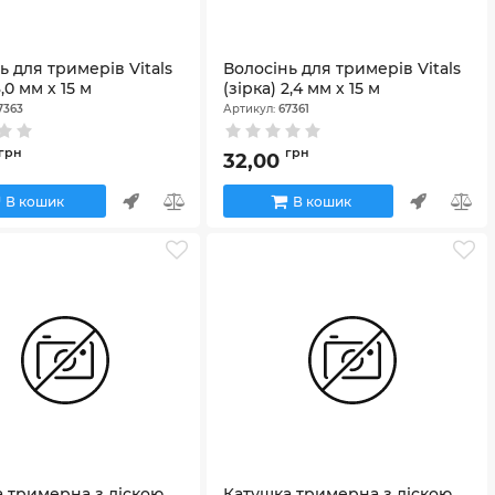
ь для тримерів Vitals
Волосінь для тримерів Vitals
3,0 мм х 15 м
(зірка) 2,4 мм х 15 м
7363
Артикул:
67361
грн
грн
32,00
В кошик
В кошик
 тримерна з ліскою
Катушка тримерна з ліскою