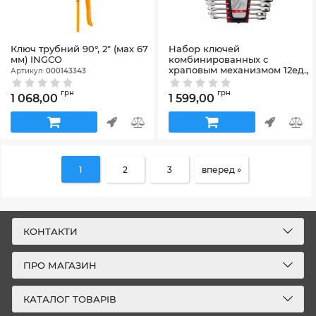
Ключ трубний 90°, 2" (мах 67
Набор ключей
мм) INGCO
комбинированных с
храповым механизмом 12ед.,
Артикул:
000143343
8-19мм (8-9-10-11-12-13-14-15-
16-17-18-19) Cr-V; PROF
грн
грн
1 068,00
1 599,00
DIN3113 INTERTOOL XT-1305
Артикул:
XT-1305
1
2
3
вперед »
КОНТАКТИ
ПРО МАГАЗИН
КАТАЛОГ ТОВАРІВ