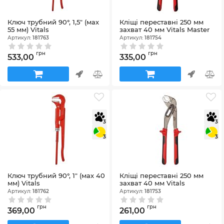
Ключ трубний 90°, 1,5″ (мах
Кліщі переставні 250 мм
55 мм) Vitals
захват 40 мм Vitals Master
Артикул:
181763
Артикул:
181754
грн
грн
533,00
335,00
3
3
3
3
Ключ трубний 90°, 1″ (мах 40
Кліщі переставні 250 мм
мм) Vitals
захват 40 мм Vitals
Артикул:
181762
Артикул:
181753
грн
грн
369,00
261,00