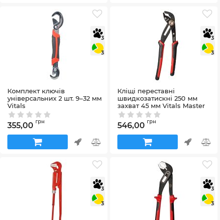
3
3
3
3
Комплект ключів
Кліщі переставні
універсальних 2 шт. 9–32 мм
швидкозатискні 250 мм
Vitals
захват 45 мм Vitals Master
Артикул:
181770
Артикул:
181755
грн
грн
355,00
546,00
3
3
3
3