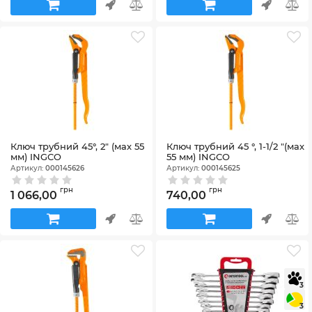
Ключ трубний 45°, 2" (мах 55
Ключ трубний 45 °, 1-1/2 "(мах
мм) INGCO
55 мм) INGCO
Артикул:
000145626
Артикул:
000145625
грн
грн
1 066,00
740,00
3
3