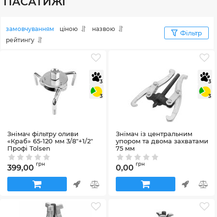
ПАСАТИЖІ
замовчуванням
ціною
назвою
Фільтр
рейтингу
3
3
3
3
Знімач фільтру оливи
Знімач із центральним
«Краб» 65-120 мм 3/8"+1/2"
упором та двома захватами
Профі Tolsen
75 мм
Артикул:
65110
Артикул:
65000
грн
грн
399,00
0,00