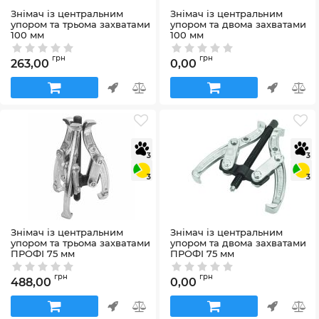
Знімач із центральним
Знімач із центральним
упором та трьома захватами
упором та двома захватами
100 мм
100 мм
Артикул:
65011
Артикул:
65001
грн
грн
263,00
0,00
3
3
3
3
Знімач із центральним
Знімач із центральним
упором та трьома захватами
упором та двома захватами
ПРОФІ 75 мм
ПРОФІ 75 мм
Артикул:
65030
Артикул:
65020
грн
грн
488,00
0,00