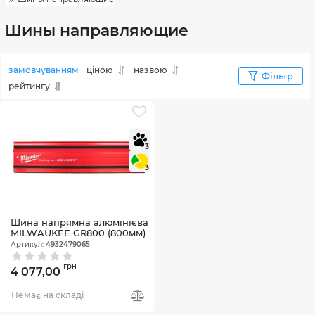
Шины направляющие
замовчуванням
ціною
назвою
Фільтр
рейтингу
3
3
Шина напрямна алюмінієва
MILWAUKEE GR800 (800мм)
Артикул:
4932479065
грн
4 077,00
Немає на складі