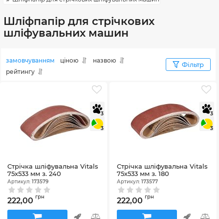
Шліфпапір для стрічкових
шліфувальних машин
замовчуванням
ціною
назвою
Фільтр
рейтингу
3
3
3
3
Стрічка шліфувальна Vitals
Стрічка шліфувальна Vitals
75х533 мм з. 240
75х533 мм з. 180
Артикул:
173579
Артикул:
173577
грн
грн
222,00
222,00