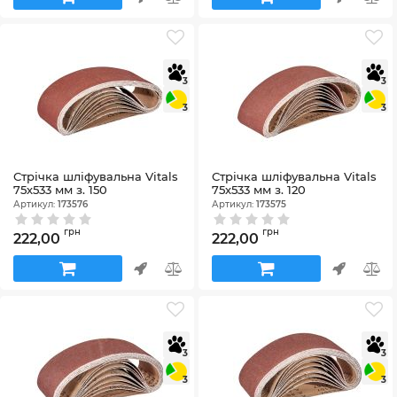
3
3
3
3
Стрічка шліфувальна Vitals
Стрічка шліфувальна Vitals
75х533 мм з. 150
75х533 мм з. 120
Артикул:
173576
Артикул:
173575
грн
грн
222,00
222,00
3
3
3
3