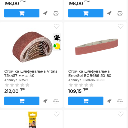
грн
грн
198,00
198,00
3
3
Стрічка шліфувальна Vitals
Стрічка шліфувальна
75х457 мм з. 40
EnerSol EGB686-50-80
Артикул:
173571
Артикул:
EGB686-50-80
грн
грн
212,00
109,15